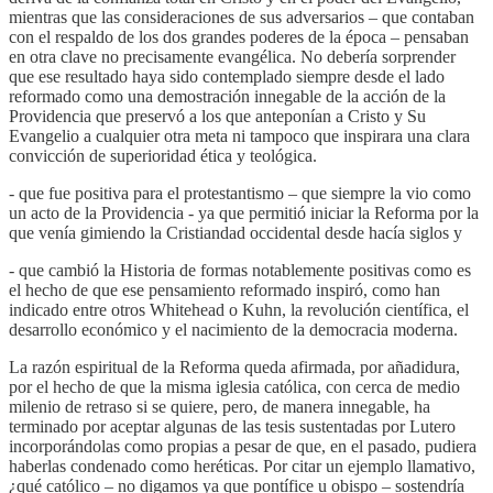
mientras que las consideraciones de sus adversarios – que contaban
con el respaldo de los dos grandes poderes de la época – pensaban
en otra clave no precisamente evangélica. No debería sorprender
que ese resultado haya sido contemplado siempre desde el lado
reformado como una demostración innegable de la acción de la
Providencia que preservó a los que anteponían a Cristo y Su
Evangelio a cualquier otra meta ni tampoco que inspirara una clara
convicción de superioridad ética y teológica.
- que fue positiva para el protestantismo – que siempre la vio como
un acto de la Providencia - ya que permitió iniciar la Reforma por la
que venía gimiendo la Cristiandad occidental desde hacía siglos y
- que cambió la Historia de formas notablemente positivas como es
el hecho de que ese pensamiento reformado inspiró, como han
indicado entre otros Whitehead o Kuhn, la revolución científica, el
desarrollo económico y el nacimiento de la democracia moderna.
La razón espiritual de la Reforma queda afirmada, por añadidura,
por el hecho de que la misma iglesia católica, con cerca de medio
milenio de retraso si se quiere, pero, de manera innegable, ha
terminado por aceptar algunas de las tesis sustentadas por Lutero
incorporándolas como propias a pesar de que, en el pasado, pudiera
haberlas condenado como heréticas. Por citar un ejemplo llamativo,
¿qué católico – no digamos ya que pontífice u obispo – sostendría