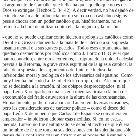
el argumento de Gamaliel que indicaba que aquello que no es de
Dios se extingue (Hechos 5, 34-42). A decir verdad, no ha dejado de
extender su área de influencia por un solo día en casi cinco siglos
pese a chocar con un poder católico que, históricamente, no se
refrenó a la hora de utilizar contra ella la hoguera y la prisión
- que no se puede explicar como hicieron apologistas católicos como
Denifle o Grissar aludiendo a la mala fe de Lutero o a su supuesta
insania mental o a sus graves pecados. Todos esos argumentos han
quedado desmentidos por católicos como J. Lortz o D. Olivier que
han reconocido, entre otros extremos, la ruptura de la unidad eclesial
previa a la Reforma, la grave crisis espiritual de la iglesia católica, la
falta de respuesta a los argumentos de Lutero e incluso la
inferioridad moral y teológica de los adversarios del agustino. Como
muy bien ha indicado Lortz, ni el Eck corrupto, ni el Aleandro que
no se dedicaba a la oración, ni los obispos despreocupados, ni el
papa León X ocupado en una cacería mientras firmaba la bula de
excomunión del fraile estuvieron a la altura de las circunstancias.
Humanamente, pudieron acabar con Lutero en diversas ocasiones,
pero las consideraciones de carácter político – como el deseo del
papa León X de impedir que Carlos I de España se convirtiera en
emperador – impidieron adoptar esas medidas. Si, en no escasa
medida, Lutero no fue neutralizado se debió al hecho de que él era
un hombre de fe que tomaba sus decisiones con la valentía que sólo
deriva de la confianza total en Cristo y en el poder del Evangelio,