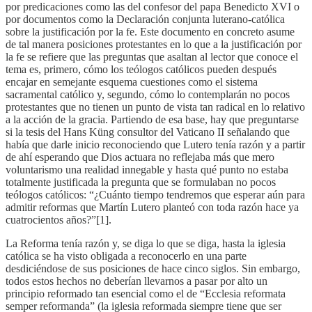
por predicaciones como las del confesor del papa Benedicto XVI o
por documentos como la Declaración conjunta luterano-católica
sobre la justificación por la fe. Este documento en concreto asume
de tal manera posiciones protestantes en lo que a la justificación por
la fe se refiere que las preguntas que asaltan al lector que conoce el
tema es, primero, cómo los teólogos católicos pueden después
encajar en semejante esquema cuestiones como el sistema
sacramental católico y, segundo, cómo lo contemplarán no pocos
protestantes que no tienen un punto de vista tan radical en lo relativo
a la acción de la gracia. Partiendo de esa base, hay que preguntarse
si la tesis del Hans Küng consultor del Vaticano II señalando que
había que darle inicio reconociendo que Lutero tenía razón y a partir
de ahí esperando que Dios actuara no reflejaba más que mero
voluntarismo una realidad innegable y hasta qué punto no estaba
totalmente justificada la pregunta que se formulaban no pocos
teólogos católicos: “¿Cuánto tiempo tendremos que esperar aún para
admitir reformas que Martín Lutero planteó con toda razón hace ya
cuatrocientos años?”[1].
La Reforma tenía razón y, se diga lo que se diga, hasta la iglesia
católica se ha visto obligada a reconocerlo en una parte
desdiciéndose de sus posiciones de hace cinco siglos. Sin embargo,
todos estos hechos no deberían llevarnos a pasar por alto un
principio reformado tan esencial como el de “Ecclesia reformata
semper reformanda” (la iglesia reformada siempre tiene que ser