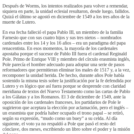
Después de Worms, los intentos realizados para volver a remendar,
siquiera en parte, la unidad eclesial resultaron, desde luego, fallidos.
Quizá el último se agostó en diciembre de 1549 a los tres años de la
muerte de Lutero.
​En esa fecha falleció el papa Pablo III, un miembro de la familia
Farnesio que con sus cuatro hijos y sus tres nietos – nombrados
cardenales entre los 14 y los 16 años – era un paradigma del papa
renacentista. En esos momentos, la mayoría de los cardenales
apostaba porque el sucesor de Pablo III fuera el cardenal Reginald
Pole. Primo de Enrique VIII y miembro del círculo erasmista inglés,
Pole parecía el hombre adecuado para adoptar una serie de pasos
reformadores que permitieran eliminar los males de 1517 y, a la vez,
recomponer la unidad herida. De hecho, durante años Pole había
sostenido la misma tesis sobre la justificación por la fe defendida por
Lutero y es lógico que así fuera porque se desprende con claridad
meridiana de textos del Nuevo Testamento como las cartas de Pablo
a los Gálatas y a los Romanos. El 3 de diciembre de 1549, ante la
oposición de los cardenales franceses, los partidarios de Pole le
sugirieron que aceptara la elección por aclamación, pero el inglés –
un erasmista que podría haber ocupado el trono papal – se retiró,
según su expresión, “mudo como un buey” a su celda. Al día
siguiente, el voto ya no respaldó a Pole que pasó el resto del
cónclave, dos meses, escribiendo un libro sobre el poder y la misión