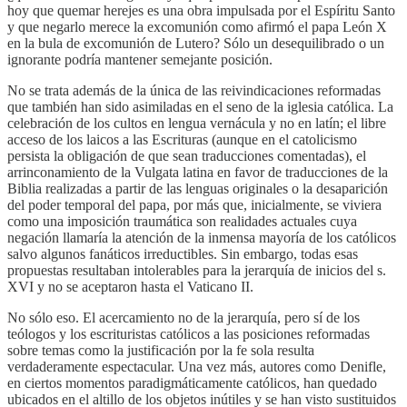
hoy que quemar herejes es una obra impulsada por el Espíritu Santo
y que negarlo merece la excomunión como afirmó el papa León X
en la bula de excomunión de Lutero? Sólo un desequilibrado o un
ignorante podría mantener semejante posición.
No se trata además de la única de las reivindicaciones reformadas
que también han sido asimiladas en el seno de la iglesia católica. La
celebración de los cultos en lengua vernácula y no en latín; el libre
acceso de los laicos a las Escrituras (aunque en el catolicismo
persista la obligación de que sean traducciones comentadas), el
arrinconamiento de la Vulgata latina en favor de traducciones de la
Biblia realizadas a partir de las lenguas originales o la desaparición
del poder temporal del papa, por más que, inicialmente, se viviera
como una imposición traumática son realidades actuales cuya
negación llamaría la atención de la inmensa mayoría de los católicos
salvo algunos fanáticos irreductibles. Sin embargo, todas esas
propuestas resultaban intolerables para la jerarquía de inicios del s.
XVI y no se aceptaron hasta el Vaticano II.
No sólo eso. El acercamiento no de la jerarquía, pero sí de los
teólogos y los escrituristas católicos a las posiciones reformadas
sobre temas como la justificación por la fe sola resulta
verdaderamente espectacular. Una vez más, autores como Denifle,
en ciertos momentos paradigmáticamente católicos, han quedado
ubicados en el altillo de los objetos inútiles y se han visto sustituidos