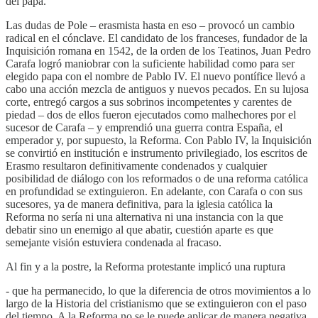
del papa.
Las dudas de Pole – erasmista hasta en eso – provocó un cambio
radical en el cónclave. El candidato de los franceses, fundador de la
Inquisición romana en 1542, de la orden de los Teatinos, Juan Pedro
Carafa logró maniobrar con la suficiente habilidad como para ser
elegido papa con el nombre de Pablo IV. El nuevo pontífice llevó a
cabo una acción mezcla de antiguos y nuevos pecados. En su lujosa
corte, entregó cargos a sus sobrinos incompetentes y carentes de
piedad – dos de ellos fueron ejecutados como malhechores por el
sucesor de Carafa – y emprendió una guerra contra España, el
emperador y, por supuesto, la Reforma. Con Pablo IV, la Inquisición
se convirtió en institución e instrumento privilegiado, los escritos de
Erasmo resultaron definitivamente condenados y cualquier
posibilidad de diálogo con los reformados o de una reforma católica
en profundidad se extinguieron. En adelante, con Carafa o con sus
sucesores, ya de manera definitiva, para la iglesia católica la
Reforma no sería ni una alternativa ni una instancia con la que
debatir sino un enemigo al que abatir, cuestión aparte es que
semejante visión estuviera condenada al fracaso.
Al fin y a la postre, la Reforma protestante implicó una ruptura
- que ha permanecido, lo que la diferencia de otros movimientos a lo
largo de la Historia del cristianismo que se extinguieron con el paso
del tiempo. A la Reforma no se le puede aplicar de manera negativa