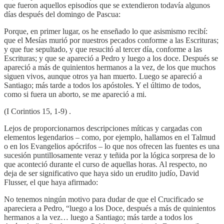
que fueron aquellos episodios que se extendieron todavía algunos
días después del domingo de Pascua:
Porque, en primer lugar, os he enseñado lo que asismismo recibí:
que el Mesías murió por nuestros pecados conforme a las Escrituras;
y que fue sepultado, y que resucitó al tercer día, conforme a las
Escrituras; y que se apareció a Pedro y luego a los doce. Después se
apareció a más de quinientos hermanos a la vez, de los que muchos
siguen vivos, aunque otros ya han muerto. Luego se apareció a
Santiago; más tarde a todos los apóstoles. Y el último de todos,
como si fuera un aborto, se me apareció a mi.
(I Corintios 15, 1-9) .
Lejos de proporcionarnos descripciones míticas y cargadas con
elementos legendarios – como, por ejemplo, hallamos en el Talmud
o en los Evangelios apócrifos – lo que nos ofrecen las fuentes es una
sucesión puntillosamente veraz y teñida por la lógica sorpresa de lo
que aconteció durante el curso de aquellas horas. Al respecto, no
deja de ser significativo que haya sido un erudito judío, David
Flusser, el que haya afirmado:
No tenemos ningún motivo para dudar de que el Crucificado se
apareciera a Pedro, “luego a los Doce, después a más de quinientos
hermanos a la vez… luego a Santiago; más tarde a todos los