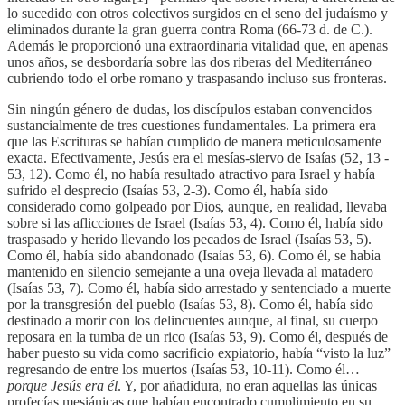
lo sucedido con otros colectivos surgidos en el seno del judaísmo y
eliminados durante la gran guerra contra Roma (66-73 d. de C.).
Además le proporcionó una extraordinaria vitalidad que, en apenas
unos años, se desbordaría sobre las dos riberas del Mediterráneo
cubriendo todo el orbe romano y traspasando incluso sus fronteras.
Sin ningún género de dudas, los discípulos estaban convencidos
sustancialmente de tres cuestiones fundamentales. La primera era
que las Escrituras se habían cumplido de manera meticulosamente
exacta. Efectivamente, Jesús era el mesías-siervo de Isaías (52, 13 -
53, 12). Como él, no había resultado atractivo para Israel y había
sufrido el desprecio (Isaías 53, 2-3). Como él, había sido
considerado como golpeado por Dios, aunque, en realidad, llevaba
sobre si las aflicciones de Israel (Isaías 53, 4). Como él, había sido
traspasado y herido llevando los pecados de Israel (Isaías 53, 5).
Como él, había sido abandonado (Isaías 53, 6). Como él, se había
mantenido en silencio semejante a una oveja llevada al matadero
(Isaías 53, 7). Como él, había sido arrestado y sentenciado a muerte
por la transgresión del pueblo (Isaías 53, 8). Como él, había sido
destinado a morir con los delincuentes aunque, al final, su cuerpo
reposara en la tumba de un rico (Isaías 53, 9). Como él, después de
haber puesto su vida como sacrificio expiatorio, había “visto la luz”
regresando de entre los muertos (Isaías 53, 10-11). Como él…
porque Jesús era él
. Y, por añadidura, no eran aquellas las únicas
profecías mesiánicas que habían encontrado cumplimiento en su