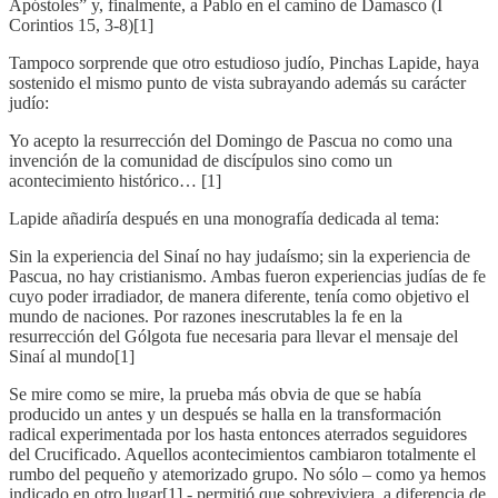
Apóstoles” y, finalmente, a Pablo en el camino de Damasco (I
Corintios 15, 3-8)[1]
Tampoco sorprende que otro estudioso judío, Pinchas Lapide, haya
sostenido el mismo punto de vista subrayando además su carácter
judío:
Yo acepto la resurrección del Domingo de Pascua no como una
invención de la comunidad de discípulos sino como un
acontecimiento histórico… [1]
Lapide añadiría después en una monografía dedicada al tema:
Sin la experiencia del Sinaí no hay judaísmo; sin la experiencia de
Pascua, no hay cristianismo. Ambas fueron experiencias judías de fe
cuyo poder irradiador, de manera diferente, tenía como objetivo el
mundo de naciones. Por razones inescrutables la fe en la
resurrección del Gólgota fue necesaria para llevar el mensaje del
Sinaí al mundo[1]
Se mire como se mire, la prueba más obvia de que se había
producido un antes y un después se halla en la transformación
radical experimentada por los hasta entonces aterrados seguidores
del Crucificado. Aquellos acontecimientos cambiaron totalmente el
rumbo del pequeño y atemorizado grupo. No sólo – como ya hemos
indicado en otro lugar[1] - permitió que sobreviviera, a diferencia de