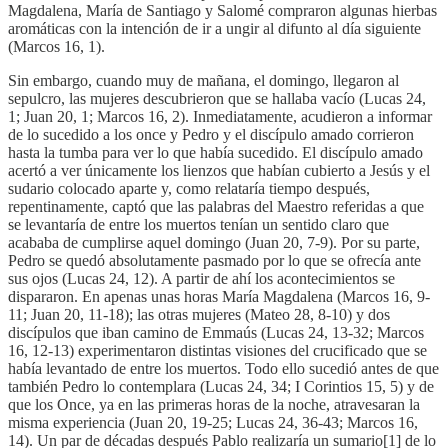
Magdalena, María de Santiago y Salomé compraron algunas hierbas
aromáticas con la intención de ir a ungir al difunto al día siguiente
(Marcos 16, 1).
Sin embargo, cuando muy de mañana, el domingo, llegaron al
sepulcro, las mujeres descubrieron que se hallaba vacío (Lucas 24,
1; Juan 20, 1; Marcos 16, 2). Inmediatamente, acudieron a informar
de lo sucedido a los once y Pedro y el discípulo amado corrieron
hasta la tumba para ver lo que había sucedido. El discípulo amado
acertó a ver únicamente los lienzos que habían cubierto a Jesús y el
sudario colocado aparte y, como relataría tiempo después,
repentinamente, captó que las palabras del Maestro referidas a que
se levantaría de entre los muertos tenían un sentido claro que
acababa de cumplirse aquel domingo (Juan 20, 7-9). Por su parte,
Pedro se quedó absolutamente pasmado por lo que se ofrecía ante
sus ojos (Lucas 24, 12). A partir de ahí los acontecimientos se
dispararon. En apenas unas horas María Magdalena (Marcos 16, 9-
11; Juan 20, 11-18); las otras mujeres (Mateo 28, 8-10) y dos
discípulos que iban camino de Emmaús (Lucas 24, 13-32; Marcos
16, 12-13) experimentaron distintas visiones del crucificado que se
había levantado de entre los muertos. Todo ello sucedió antes de que
también Pedro lo contemplara (Lucas 24, 34; I Corintios 15, 5) y de
que los Once, ya en las primeras horas de la noche, atravesaran la
misma experiencia (Juan 20, 19-25; Lucas 24, 36-43; Marcos 16,
14). Un par de décadas después Pablo realizaría un sumario[1] de lo