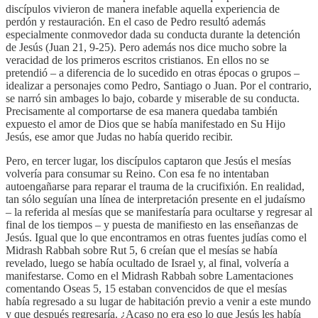
discípulos vivieron de manera inefable aquella experiencia de
perdón y restauración. En el caso de Pedro resultó además
especialmente conmovedor dada su conducta durante la detención
de Jesús (Juan 21, 9-25). Pero además nos dice mucho sobre la
veracidad de los primeros escritos cristianos. En ellos no se
pretendió – a diferencia de lo sucedido en otras épocas o grupos –
idealizar a personajes como Pedro, Santiago o Juan. Por el contrario,
se narró sin ambages lo bajo, cobarde y miserable de su conducta.
Precisamente al comportarse de esa manera quedaba también
expuesto el amor de Dios que se había manifestado en Su Hijo
Jesús, ese amor que Judas no había querido recibir.
Pero, en tercer lugar, los discípulos captaron que Jesús el mesías
volvería para consumar su Reino. Con esa fe no intentaban
autoengañarse para reparar el trauma de la crucifixión. En realidad,
tan sólo seguían una línea de interpretación presente en el judaísmo
– la referida al mesías que se manifestaría para ocultarse y regresar al
final de los tiempos – y puesta de manifiesto en las enseñanzas de
Jesús. Igual que lo que encontramos en otras fuentes judías como el
Midrash Rabbah sobre Rut 5, 6 creían que el mesías se había
revelado, luego se había ocultado de Israel y, al final, volvería a
manifestarse. Como en el Midrash Rabbah sobre Lamentaciones
comentando Oseas 5, 15 estaban convencidos de que el mesías
había regresado a su lugar de habitación previo a venir a este mundo
y que después regresaría. ¿Acaso no era eso lo que Jesús les había