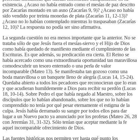
existencia. ¿Acaso no había entrado como el mesías de paz descrito
por Zacarías montado en un asno (Zacarías 9, 9)? ¿Acaso no había
sido vendido por treinta monedas de plata (Zacarías 11, 12-13)?
¿Acaso no lo habían contemplado mientras lo traspasaban (Zacarías
12, 10)? La respuesta no podía ser sino afirmativa.
La segunda cuestión no era menos importante que la anterior. No se
trataba sólo de que Jesús fuera el mesías-siervo y el Hijo de Dios
como había quedado de manifiesto mediante el cumplimiento de las
Escrituras. Es que además, su predicación era cierta. El Reino se
había acercado como una extraordinaria oportunidad tan maravillosa
comodescubrir un tesoro enterrado o una perla de valor
incomparable (Mateo 13). Se manifestaba tan gozoso como una
boda maravillosa o un banquete lleno de alegría (Lucas 14, 15-24).
Quedaba abierto a todos los pecadores que reconocieran que lo eran
y que acudieran humildemente a Dios para recibir su perdón (Lucas
18, 10-14). Sobre Pedro el que había negado al Maestro, sobre los
discípulos que lo habían abandonado, sobre los que no lo habían
comprendido no tenía por qué pesar eternamente el estigma de la
culpa. Jesús había derramado su sangre por todos ellos para dar
lugar a un Nuevo pacto ya anunciado por los profetas (Mateo 26, 28
con Jeremías 31, 31-32). Sólo tenían que aceptar mediante la fe
aquel incomparable ofrecimiento de Dios.
Las fuentes históricas nos permiten ver hasta qué punto los