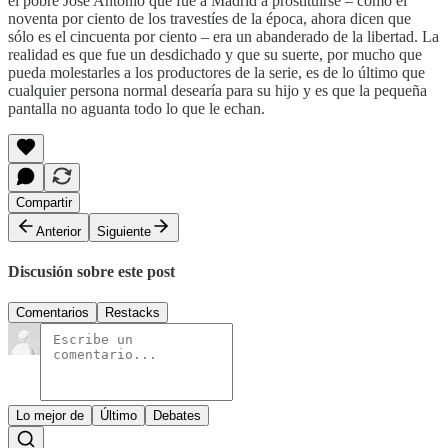
el pobre José Antonio que fue a Madrid a prostituirse – como el
noventa por ciento de los travestíes de la época, ahora dicen que
sólo es el cincuenta por ciento – era un abanderado de la libertad. La
realidad es que fue un desdichado y que su suerte, por mucho que
pueda molestarles a los productores de la serie, es de lo último que
cualquier persona normal desearía para su hijo y es que la pequeña
pantalla no aguanta todo lo que le echan.
Compartir
Anterior
Siguiente
Discusión sobre este post
Comentarios
Restacks
Lo mejor de
Último
Debates