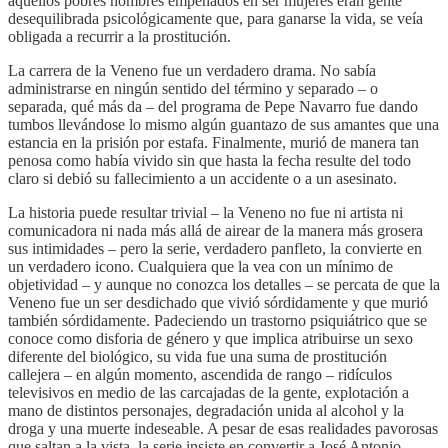
aquellos pobres hombres empeñados en ser mujeres eran gente
desequilibrada psicológicamente que, para ganarse la vida, se veía
obligada a recurrir a la prostitución.
La carrera de la Veneno fue un verdadero drama. No sabía
administrarse en ningún sentido del término y separado – o
separada, qué más da – del programa de Pepe Navarro fue dando
tumbos llevándose lo mismo algún guantazo de sus amantes que una
estancia en la prisión por estafa. Finalmente, murió de manera tan
penosa como había vivido sin que hasta la fecha resulte del todo
claro si debió su fallecimiento a un accidente o a un asesinato.
La historia puede resultar trivial – la Veneno no fue ni artista ni
comunicadora ni nada más allá de airear de la manera más grosera
sus intimidades – pero la serie, verdadero panfleto, la convierte en
un verdadero icono. Cualquiera que la vea con un mínimo de
objetividad – y aunque no conozca los detalles – se percata de que la
Veneno fue un ser desdichado que vivió sórdidamente y que murió
también sórdidamente. Padeciendo un trastorno psiquiátrico que se
conoce como disforia de género y que implica atribuirse un sexo
diferente del biológico, su vida fue una suma de prostitución
callejera – en algún momento, ascendida de rango – ridículos
televisivos en medio de las carcajadas de la gente, explotación a
mano de distintos personajes, degradación unida al alcohol y la
droga y una muerte indeseable. A pesar de esas realidades pavorosas
que saltan a la vista, la serie insiste en convertir a José Antonio,