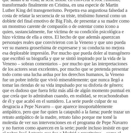
transformado finalmente en Cristina, en una especie de Martin
Luther King del transgenerismo. Perpetra esa angustiosa falsedad a
costa de relatar la secuencia de su triste, tristísimo funeral como un
doblete del final emotivo de Big Fish, de presentar a su madre como
un monstruo carente de compasión o de ostentar como icono a
quien, sustancialmente, fue víctima de su condición psicológica e
hizo víctima de ella a otros. El hecho de que además aparezcan
personajes reales que convivieron con la Veneno y que uno pueda
ver su manera groserísima de expresarse y su conducta no mejora
esa deplorable impresión. Por mucho que pueda doler al transgénero
que escribió su biografía y que se sintió inspirado por la vida de la
Veneno – sobran comentarios – por mucho que las interpretaciones
de los actores sean excelentes, por mucho que se pretenda presentar
todo como una lucha ardua por los derechos humanos, la Veneno
fue un pobre infeliz que vivió miserablemente; que nunca llegó a
tomar las riendas de su vida impulsado por su disforia de género;
que es dudoso que fuera feliz más allá de algún momento puntual en
que creía que lo admiraban cuando, en realidad, se recachondeaban
de él y que acabó en el sumidero. La serie puede culpar de su
desgracia a Pepe Navarro – que aparece insoportablemente
antipático, pero que fue quien la catapultó a la fama; puede trazar un
retrato antipático de la madre, retrato falso porque me tomé la
molestia de ver sus intervenciones en el programa de Pepe Navarro
y no fueron como aparecen en la serie; puede incluso insistir en que