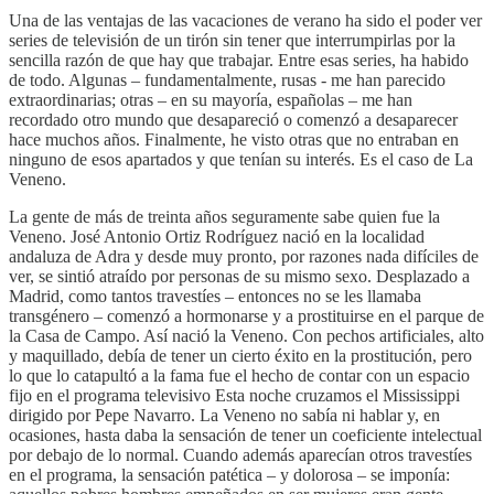
Una de las ventajas de las vacaciones de verano ha sido el poder ver
series de televisión de un tirón sin tener que interrumpirlas por la
sencilla razón de que hay que trabajar. Entre esas series, ha habido
de todo. Algunas – fundamentalmente, rusas - me han parecido
extraordinarias; otras – en su mayoría, españolas – me han
recordado otro mundo que desapareció o comenzó a desaparecer
hace muchos años. Finalmente, he visto otras que no entraban en
ninguno de esos apartados y que tenían su interés. Es el caso de La
Veneno.
La gente de más de treinta años seguramente sabe quien fue la
Veneno. José Antonio Ortiz Rodríguez nació en la localidad
andaluza de Adra y desde muy pronto, por razones nada difíciles de
ver, se sintió atraído por personas de su mismo sexo. Desplazado a
Madrid, como tantos travestíes – entonces no se les llamaba
transgénero – comenzó a hormonarse y a prostituirse en el parque de
la Casa de Campo. Así nació la Veneno. Con pechos artificiales, alto
y maquillado, debía de tener un cierto éxito en la prostitución, pero
lo que lo catapultó a la fama fue el hecho de contar con un espacio
fijo en el programa televisivo Esta noche cruzamos el Mississippi
dirigido por Pepe Navarro. La Veneno no sabía ni hablar y, en
ocasiones, hasta daba la sensación de tener un coeficiente intelectual
por debajo de lo normal. Cuando además aparecían otros travestíes
en el programa, la sensación patética – y dolorosa – se imponía: