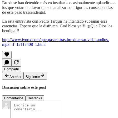
Brexit se han detenido más en insultar – ocasionalmente aplaudir – a
los que votaron a favor que en analizar con rigor las consecuencias
de este paso trascendental.
En esta entrevista con Pedro Tarquis he intentado subsanar esas
carencias. Espero que la disfruten. God bless ya!!! ¡¡¡Que Dios los
bendiga!!!
http://www.ivoox.com/que-pasara-tras-brexit-cesar-vidal-audios-
mp3_rf_12117408_1.html
Compartir
Anterior
Siguiente
Discusión sobre este post
Comentarios
Restacks