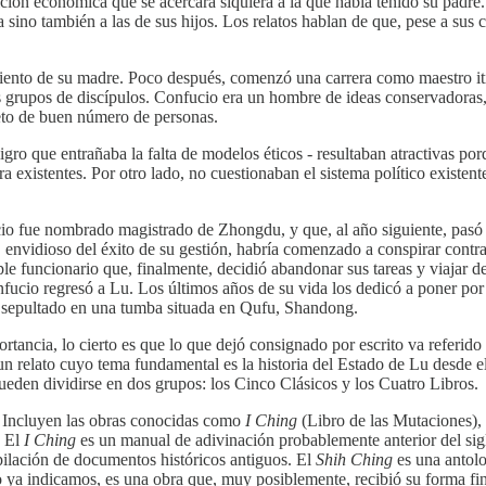
sición económica que se acercara siquiera a la que había tenido su pa
sa sino también a las de sus hijos. Los relatos hablan de que, pese a 
miento de su madre. Poco después, comenzó una carrera como maestro it
os grupos de discípulos. Confucio era un hombre de ideas conservadoras
peto de buen número de personas.
igro que entrañaba la falta de modelos éticos - resultaban atractivas p
ra existentes. Por otro lado, no cuestionaban el sistema político exist
 fue nombrado magistrado de Zhongdu, y que, al año siguiente, pasó a 
envidioso del éxito de su gestión, habría comenzado a conspirar contra 
 funcionario que, finalmente, decidió abandonar sus tareas y viajar de
ucio regresó a Lu. Los últimos años de su vida los dedicó a poner por 
ue sepultado en una tumba situada en Qufu, Shandong.
ancia, lo cierto es que lo que dejó consignado por escrito va referido
n relato cuyo tema fundamental es la historia del Estado de Lu desde 
 pueden dividirse en dos grupos: los Cinco Clásicos y los Cuatro Libros.
. Incluyen las obras conocidas como
I Ching
(Libro de las Mutaciones),
. El
I Ching
es un manual de adivinación probablemente anterior del sig
ilación de documentos históricos antiguos. El
Shih Ching
es una antol
ya indicamos, es una obra que, muy posiblemente, recibió su forma fin