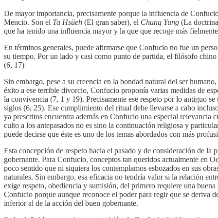
De mayor importancia, precisamente porque la influencia de Confuci
Mencio. Son el
Ta Hsüeh
(El gran saber), el
Chung Yung
(La doctrina
que ha tenido una influencia mayor y la que que recoge más fielmente
En términos generales, puede afirmarse que Confucio no fue un persona
su tiempo. Por un lado y casi como punto de partida, el filósofo chino
(6, 17)
Sin embargo, pese a su creencia en la bondad natural del ser humano,
éxito a ese terrible divorcio, Confucio proponía varias medidas de esp
la convivencia (7, 1 y 19). Precisamente ese respeto por lo antiguo se 
siglos (6, 25). Ese cumplimiento del ritual debe llevarse a cabo incluso
ya prescritos encuentra además en Confucio una especial relevancia cu
culto a los antepasados no es sino la continuación religiosa y particu
puede decirse que éste es uno de los temas abordados con más profus
Esta concepción de respeto hacia el pasado y de consideración de la pi
gobernante. Para Confucio, conceptos tan queridos actualmente en Occi
poco sentido que ni siquiera los contemplamos esbozados en sus obras.
naturales. Sin embargo, esa eficacia no tendría valor si la relación e
exige respeto, obediencia y sumisión, del primero requiere una buena 
Confucio porque aunque reconoce el poder para regir que se deriva del 
inferior al de la acción del buen gobernante.