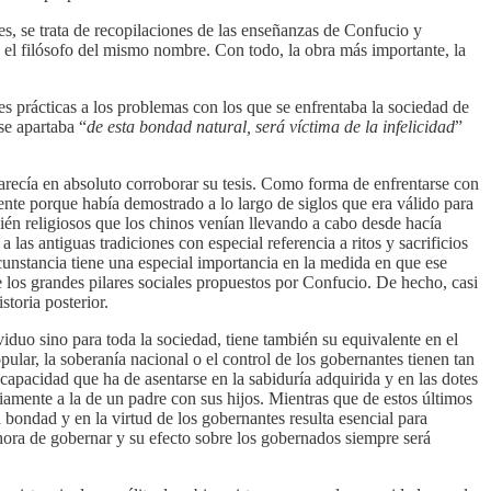
s, se trata de recopilaciones de las enseñanzas de Confucio y
 el filósofo del mismo nombre. Con todo, la obra más importante, la
s prácticas a los problemas con los que se enfrentaba la sociedad de
se apartaba “
de esta bondad natural, será víctima de la infelicidad
”
arecía en absoluto corroborar su tesis. Como forma de enfrentarse con
ente porque había demostrado a lo largo de siglos que era válido para
mbién religiosos que los chinos venían llevando a cabo desde hacía
 las antiguas tradiciones con especial referencia a ritos y sacrificios
cunstancia tiene una especial importancia en la medida en que ese
de los grandes pilares sociales propuestos por Confucio. De hecho, casi
toria posterior.
iduo sino para toda la sociedad, tiene también su equivalente en el
lar, la soberanía nacional o el control de los gobernantes tienen tan
capacidad que ha de asentarse en la sabiduría adquirida y en las dotes
riamente a la de un padre con sus hijos. Mientras que de estos últimos
bondad y en la virtud de los gobernantes resulta esencial para
 hora de gobernar y su efecto sobre los gobernados siempre será