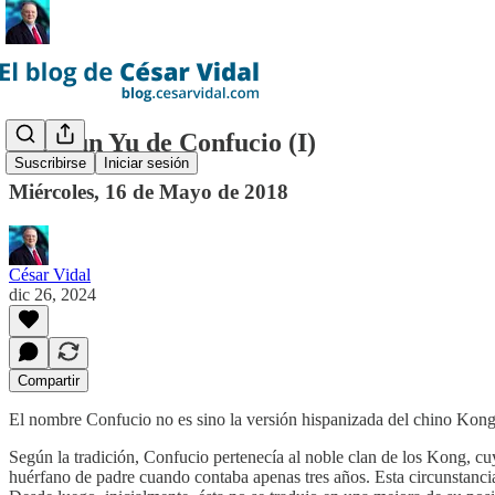
Las Lun Yu de Confucio (I)
Suscribirse
Iniciar sesión
Miércoles, 16 de Mayo de 2018
César Vidal
dic 26, 2024
Compartir
El nombre Confucio no es sino la versión hispanizada del chino Kongfu
Según la tradición, Confucio pertenecía al noble clan de los Kong, 
huérfano de padre cuando contaba apenas tres años. Esta circunstanci