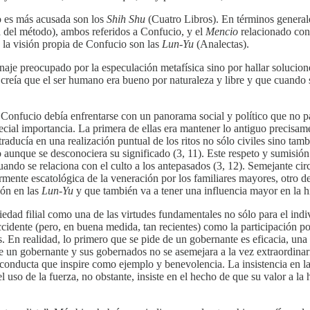
o es más acusada son los
Shih Shu
(Cuatro Libros). En términos generale
 del método), ambos referidos a Confucio, y el
Mencio
relacionado con
 la visión propia de Confucio son las
Lun-Yu
(Analectas).
je preocupado por la especulación metafísica sino por hallar solucione
 creía que el ser humano era bueno por naturaleza y libre y que cuando 
 Confucio debía enfrentarse con un panorama social y político que no p
ecial importancia. La primera de ellas era mantener lo antiguo precisam
traducía en una realización puntual de los ritos no sólo civiles sino ta
 aunque se desconociera su significado (3, 11). Este respeto y sumisión a
ando se relaciona con el culto a los antepasados (3, 12). Semejante cir
larmente escatológica de la veneración por los familiares mayores, otro 
ión en las
Lun-Yu
y que también va a tener una influencia mayor en la his
edad filial como una de las virtudes fundamentales no sólo para el indiv
dente (pero, en buena medida, tan recientes) como la participación popu
 En realidad, lo primero que se pide de un gobernante es eficacia, una 
ntre un gobernante y sus gobernados no se asemejara a la vez extraordina
conducta que inspire como ejemplo y benevolencia. La insistencia en la 
uso de la fuerza, no obstante, insiste en el hecho de que su valor a la