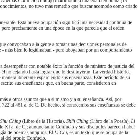
dre. Además Confucio contrajo matrimonio a una edad temprana (19
sus conocimientos, no tuvo más remedio que buscar acomodo como criado
inerante. Esta nueva ocupación significó una necesidad continua de
, pero precisamente en una época en la que parecía que el orden
orque convocaban a la gente a tomar unas decisiones personales de
ente - más bien lo legitimaban - pero abogaban por un comportamiento
desempeñar con notable éxito la función de ministro de justicia del
él no cejando hasta lograr que lo destituyeran. La verdad histórica
 manera itinerante esparciendo sus enseñanzas. Este período de su
escrito sus enseñanzas que, en buena parte, consistieron en
 más a otros asuntos que a si mismo y a su enseñanza. Así, por
el 722 al 481 a. de C. De hecho, si conocemos sus enseñanzas se debe
Shu Ching
(Libro de la Historia),
Shih Ching
(Libro de la Poesía),
Li
lo XI a. de C.; aunque tanto Confucio y sus discípulos parecen haber
ogía de poemas antiguos. El
Li Chi
, es un texto que se ocupa de la
al del propio Confucio.