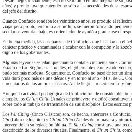
Desde luego, inicialmente, ésta no se tradujo en una mejora de su po
años) y pronto tuvo que atender no sólo a las necesidades de su espo
del jefe del distrito.
Cuando Confucio rondaba los veinticinco años, se produjo el falleci
viajar pero pronto, en torno a su influjo, se fueron formando pequeñ
secular se vendría abajo, esa orientación le ayudó a granjearse el res
En buena medida, las enseñanzas de Confucio - que insistían en el pel
carácter práctico y encaminadas a acabar con la corrupción y la zozob
digno de los gobernantes.
Algunas leyendas señalan que cuando contaba cincuenta años Confucio
Estado de Lu. Según estas fuentes, el gobernante de un estado vecino, 
pudo ser más modesta. Seguramente, Confucio no pasó de ser un simple
vida duró poco más de una década y en torno al año 484 a. de C., Conf
comentarios de los autores clásicos. Así le llegó la muerte en Lu y f
Aunque la actividad pedagógica de Confucio fue de considerable import
ejemplo, los
Ch´un Ch´iu
(Anales de primavera y otoño) constituyen u
sobre todo al trabajo de transmisión de sus discípulos. Estos escritos
Los
Wu Ching
(Cinco Clásicos) son, de hecho, anteriores a Confucio
Chi
(Libro de los ritos) y
Ch’un Ch’iu
(Anales de primavera y otoño)
intervenido en su redacción última. El
Shu Ching
constituye una recop
descripción de los diversos rituales. Finalmente, el
Ch’un Ch’iu,
como 