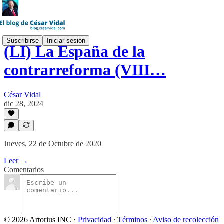
Suscribirse
Iniciar sesión
(LI) La España de la
contrarreforma (VIII…
César Vidal
dic 28, 2024
Jueves, 22 de Octubre de 2020
Leer →
Comentarios
© 2026 Artorius INC
·
Privacidad
∙
Términos
∙
Aviso de recolección