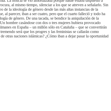
mia. La noticia se vio amordazada porque nadie estaba dispuesto a
ura, al mismo tiempo, silenciar a los que se atreven a señalarlo. Sin
de la ideología de género desde las más altas instancias de la
al parecer, iban a ser cuatro, pero que el cuarto falleció y todo ha
ogía de género. De una tacada, se bendice la aniquilación de la
. Un hombre casándose con dos o tres mujeres hubiera provocado
ulmanes en España – un millón sólo en Cataluña – que se convertirán
tremendo será que los progres y las feministas se callarán como
y de otras naciones islámicas? ¿Cómo iban a dejar pasar la oportunidad