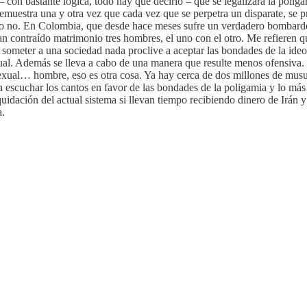
con bastante lógica, todo hay que decirlo – que se legalizara la poliga
estra una y otra vez que cada vez que se perpetra un disparate, se proc
e o no. En Colombia, que desde hace meses sufre un verdadero bombardeo 
contraído matrimonio tres hombres, el uno con el otro. Me refieren que, 
someter a una sociedad nada proclive a aceptar las bondades de la ideol
ual. Además se lleva a cabo de una manera que resulte menos ofensiva
sexual… hombre, eso es otra cosa. Ya hay cerca de dos millones de mus
 escuchar los cantos en favor de las bondades de la poligamia y lo más 
uidación del actual sistema si llevan tiempo recibiendo dinero de Irán 
a.