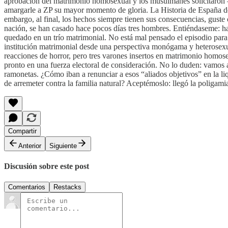
aprobación del matrimonio homosexual y los musulmanes solicitaron – 
amargarle a ZP su mayor momento de gloria. La Historia de España demu
embargo, al final, los hechos siempre tienen sus consecuencias, gust
nación, se han casado hace pocos días tres hombres. Entiéndaseme: han 
quedado en un trío matrimonial. No está mal pensado el episodio para 
institución matrimonial desde una perspectiva monógama y heterosex
reacciones de horror, pero tres varones insertos en matrimonio homo
pronto en una fuerza electoral de consideración. No lo duden: vamos a
ramonetas. ¿Cómo iban a renunciar a esos “aliados objetivos” en la liq
de arremeter contra la familia natural? Aceptémoslo: llegó la poligami
Compartir
Anterior
Siguiente
Discusión sobre este post
Comentarios
Restacks