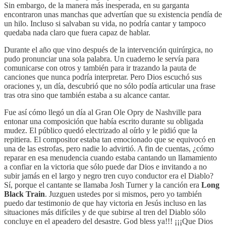
Sin embargo, de la manera más inesperada, en su garganta
encontraron unas manchas que advertían que su existencia pendía de
un hilo. Incluso si salvaban su vida, no podría cantar y tampoco
quedaba nada claro que fuera capaz de hablar.
Durante el año que vino después de la intervención quirúrgica, no
pudo pronunciar una sola palabra. Un cuaderno le servía para
comunicarse con otros y también para ir trazando la pauta de
canciones que nunca podría interpretar. Pero Dios escuchó sus
oraciones y, un día, descubrió que no sólo podía articular una frase
tras otra sino que también estaba a su alcance cantar.
Fue así cómo llegó un día al Gran Ole Opry de Nashville para
entonar una composición que había escrito durante su obligada
mudez. El público quedó electrizado al oírlo y le pidió que la
repitiera. El compositor estaba tan emocionado que se equivocó en
una de las estrofas, pero nadie lo advirtió. A fin de cuentas, ¿cómo
reparar en esa menudencia cuando estaba cantando un llamamiento
a confiar en la victoria que sólo puede dar Dios e invitando a no
subir jamás en el largo y negro tren cuyo conductor era el Diablo?
Sí, porque el cantante se llamaba Josh Turner y la canción era
Long
Black Train
. Juzguen ustedes por si mismos, pero yo también
puedo dar testimonio de que hay victoria en Jesús incluso en las
situaciones más difíciles y de que subirse al tren del Diablo sólo
concluye en el apeadero del desastre. God bless ya!!! ¡¡¡Que Dios