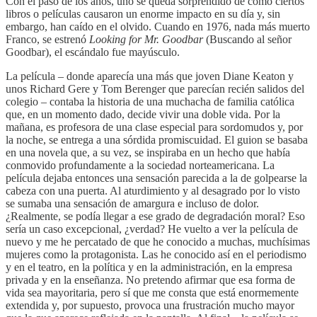
Con el paso de los años, uno se queda sorprendido de cómo ciertos
libros o películas causaron un enorme impacto en su día y, sin
embargo, han caído en el olvido. Cuando en 1976, nada más muerto
Franco, se estrenó
Looking for Mr. Goodbar
(Buscando al señor
Goodbar), el escándalo fue mayúsculo.
La película – donde aparecía una más que joven Diane Keaton y
unos Richard Gere y Tom Berenger que parecían recién salidos del
colegio – contaba la historia de una muchacha de familia católica
que, en un momento dado, decide vivir una doble vida. Por la
mañana, es profesora de una clase especial para sordomudos y, por
la noche, se entrega a una sórdida promiscuidad. El guion se basaba
en una novela que, a su vez, se inspiraba en un hecho que había
conmovido profundamente a la sociedad norteamericana. La
película dejaba entonces una sensación parecida a la de golpearse la
cabeza con una puerta. Al aturdimiento y al desagrado por lo visto
se sumaba una sensación de amargura e incluso de dolor.
¿Realmente, se podía llegar a ese grado de degradación moral? Eso
sería un caso excepcional, ¿verdad? He vuelto a ver la película de
nuevo y me he percatado de que he conocido a muchas, muchísimas
mujeres como la protagonista. Las he conocido así en el periodismo
y en el teatro, en la política y en la administración, en la empresa
privada y en la enseñanza. No pretendo afirmar que esa forma de
vida sea mayoritaria, pero sí que me consta que está enormemente
extendida y, por supuesto, provoca una frustración mucho mayor