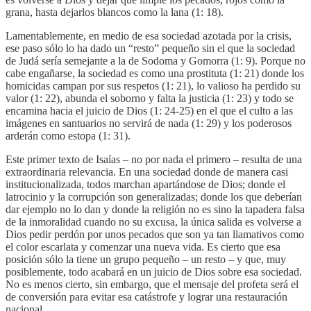
grana, hasta dejarlos blancos como la lana (1: 18).
Lamentablemente, en medio de esa sociedad azotada por la crisis,
ese paso sólo lo ha dado un “resto” pequeño sin el que la sociedad
de Judá sería semejante a la de Sodoma y Gomorra (1: 9). Porque no
cabe engañarse, la sociedad es como una prostituta (1: 21) donde los
homicidas campan por sus respetos (1: 21), lo valioso ha perdido su
valor (1: 22), abunda el soborno y falta la justicia (1: 23) y todo se
encamina hacia el juicio de Dios (1: 24-25) en el que el culto a las
imágenes en santuarios no servirá de nada (1: 29) y los poderosos
arderán como estopa (1: 31).
Este primer texto de Isaías – no por nada el primero – resulta de una
extraordinaria relevancia. En una sociedad donde de manera casi
institucionalizada, todos marchan apartándose de Dios; donde el
latrocinio y la corrupción son generalizadas; donde los que deberían
dar ejemplo no lo dan y donde la religión no es sino la tapadera falsa
de la inmoralidad cuando no su excusa, la única salida es volverse a
Dios pedir perdón por unos pecados que son ya tan llamativos como
el color escarlata y comenzar una nueva vida. Es cierto que esa
posición sólo la tiene un grupo pequeño – un resto – y que, muy
posiblemente, todo acabará en un juicio de Dios sobre esa sociedad.
No es menos cierto, sin embargo, que el mensaje del profeta será el
de conversión para evitar esa catástrofe y lograr una restauración
nacional.