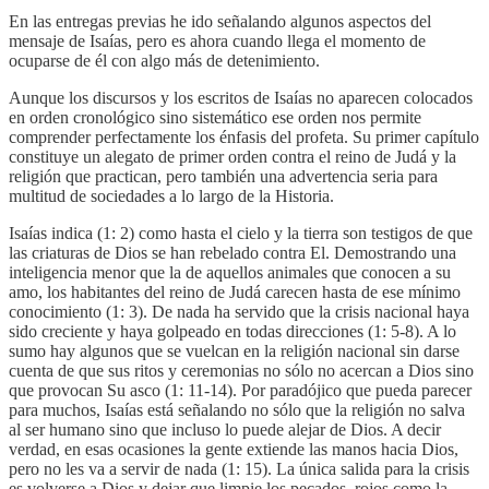
En las entregas previas he ido señalando algunos aspectos del
mensaje de Isaías, pero es ahora cuando llega el momento de
ocuparse de él con algo más de detenimiento.
Aunque los discursos y los escritos de Isaías no aparecen colocados
en orden cronológico sino sistemático ese orden nos permite
comprender perfectamente los énfasis del profeta. Su primer capítulo
constituye un alegato de primer orden contra el reino de Judá y la
religión que practican, pero también una advertencia seria para
multitud de sociedades a lo largo de la Historia.
Isaías indica (1: 2) como hasta el cielo y la tierra son testigos de que
las criaturas de Dios se han rebelado contra El. Demostrando una
inteligencia menor que la de aquellos animales que conocen a su
amo, los habitantes del reino de Judá carecen hasta de ese mínimo
conocimiento (1: 3). De nada ha servido que la crisis nacional haya
sido creciente y haya golpeado en todas direcciones (1: 5-8). A lo
sumo hay algunos que se vuelcan en la religión nacional sin darse
cuenta de que sus ritos y ceremonias no sólo no acercan a Dios sino
que provocan Su asco (1: 11-14). Por paradójico que pueda parecer
para muchos, Isaías está señalando no sólo que la religión no salva
al ser humano sino que incluso lo puede alejar de Dios. A decir
verdad, en esas ocasiones la gente extiende las manos hacia Dios,
pero no les va a servir de nada (1: 15). La única salida para la crisis
es volverse a Dios y dejar que limpie los pecados, rojos como la