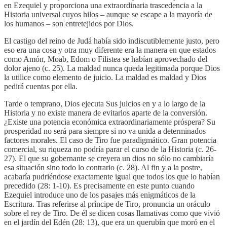
en Ezequiel y proporciona una extraordinaria trascedencia a la
Historia universal cuyos hilos – aunque se escape a la mayoría de
los humanos – son entretejidos por Dios.
El castigo del reino de Judá había sido indiscutiblemente justo, pero
eso era una cosa y otra muy diferente era la manera en que estados
como Amón, Moab, Edom o Filistea se habían aprovechado del
dolor ajeno (c. 25). La maldad nunca queda legitimada porque Dios
la utilice como elemento de juicio. La maldad es maldad y Dios
pedirá cuentas por ella.
Tarde o temprano, Dios ejecuta Sus juicios en y a lo largo de la
Historia y no existe manera de evitarlos aparte de la conversión.
¿Existe una potencia económica extraordinariamente próspera? Su
prosperidad no será para siempre si no va unida a determinados
factores morales. El caso de Tiro fue paradigmático. Gran potencia
comercial, su riqueza no podría parar el curso de la Historia (c. 26-
27). El que su gobernante se creyera un dios no sólo no cambiaría
esa situación sino todo lo contrario (c. 28). Al fin y a la postre,
acabaría pudriéndose exactamente igual que todos los que lo habían
precedido (28: 1-10). Es precisamente en este punto cuando
Ezequiel introduce uno de los pasajes más enigmáticos de la
Escritura. Tras referirse al príncipe de Tiro, pronuncia un oráculo
sobre el rey de Tiro. De él se dicen cosas llamativas como que vivió
en el jardín del Edén (28: 13), que era un querubín que moró en el