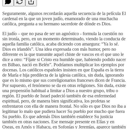
Seguramente, algunos recordarán aquella secuencia de la película El
cardenal en la que un joven judío, enamorado de una muchacha
católica, pregunta a su hermano sacerdote de dónde es Dios.
El judío – que no pasa de ser un agnóstico - formula la cuestión no
sin ironía, pero, en un momento determinado, viendo la conducta de
aquella familia católica, acaba diciendo con amargura: “Ya lo sé.
Dios es irlandés”. Una idea expresada con más humor, pero no
diferente es la que transmite aquel chiste de vascos en el que uno le
dice a otro: “Fíjate si Cristo era humilde que, habiendo podido nacer
en Bilbao, nació en Belén”. Podríamos multiplicar los ejemplos por
docenas. Los católicos españoles insisten en que España es la tierra
de María e hija predilecta de la iglesia católica, sin duda, ignorando
que es lo mismo que sus correligionarios franceses dicen de Francia.
Por supuesto, el fenómeno se da en otras religiones. Sin duda, existe
una propensión habitual a limitar a Dios a nuestro grupo, tribu o
región. El pueblo de Israel padeció también de esa enfermedad
espiritual, pero, de manera bien significativa, los profetas se
enfrentaron con ella de manera frontal. No sólo es que Dios no iba a
legitimar lo malo que pudiera hacer Su pueblo por mucho que fuera
Su pueblo. Es que además Dios también establece Su justicia
también en otras naciones. Ese mensaje presente en Elías y en
Oseas, en Amós y Habacu, en Sofonías y Jeremías, aparece también