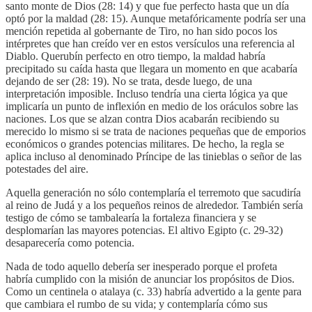
santo monte de Dios (28: 14) y que fue perfecto hasta que un día
optó por la maldad (28: 15). Aunque metafóricamente podría ser una
mención repetida al gobernante de Tiro, no han sido pocos los
intérpretes que han creído ver en estos versículos una referencia al
Diablo. Querubín perfecto en otro tiempo, la maldad habría
precipitado su caída hasta que llegara un momento en que acabaría
dejando de ser (28: 19). No se trata, desde luego, de una
interpretación imposible. Incluso tendría una cierta lógica ya que
implicaría un punto de inflexión en medio de los oráculos sobre las
naciones. Los que se alzan contra Dios acabarán recibiendo su
merecido lo mismo si se trata de naciones pequeñas que de emporios
económicos o grandes potencias militares. De hecho, la regla se
aplica incluso al denominado Príncipe de las tinieblas o señor de las
potestades del aire.
Aquella generación no sólo contemplaría el terremoto que sacudiría
al reino de Judá y a los pequeños reinos de alrededor. También sería
testigo de cómo se tambalearía la fortaleza financiera y se
desplomarían las mayores potencias. El altivo Egipto (c. 29-32)
desaparecería como potencia.
Nada de todo aquello debería ser inesperado porque el profeta
habría cumplido con la misión de anunciar los propósitos de Dios.
Como un centinela o atalaya (c. 33) habría advertido a la gente para
que cambiara el rumbo de su vida; y contemplaría cómo sus