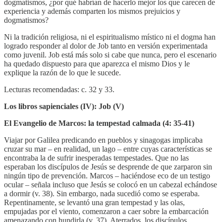
dogmatismos, ¿por qué habrían de hacerlo mejor los que carecen de
experiencia y además comparten los mismos prejuicios y
dogmatismos?
Ni la tradición religiosa, ni el espiritualismo místico ni el dogma han
logrado responder al dolor de Job tanto en versión experimentada
como juvenil. Job está más solo si cabe que nunca, pero el escenario
ha quedado dispuesto para que aparezca el mismo Dios y le
explique la razón de lo que le sucede.
Lecturas recomendadas: c. 32 y 33.
Los libros sapienciales (IV): Job (V)
El Evangelio de Marcos: la tempestad calmada (4: 35-41)
Viajar por Galilea predicando en pueblos y sinagogas implicaba
cruzar su mar – en realidad, un lago – entre cuyas características se
encontraba la de sufrir inesperadas tempestades. Que no las
esperaban los discípulos de Jesús se desprende de que zarparon sin
ningún tipo de prevención. Marcos – haciéndose eco de un testigo
ocular – señala incluso que Jesús se colocó en un cabezal echándose
a dormir (v. 38). Sin embargo, nada sucedió como se esperaba.
Repentinamente, se levantó una gran tempestad y las olas,
empujadas por el viento, comenzaron a caer sobre la embarcación
amenazando con hundirla (v. 37). Aterrados, los discípulos