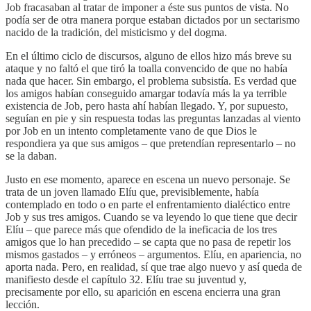
Job fracasaban al tratar de imponer a éste sus puntos de vista. No
podía ser de otra manera porque estaban dictados por un sectarismo
nacido de la tradición, del misticismo y del dogma.
En el último ciclo de discursos, alguno de ellos hizo más breve su
ataque y no faltó el que tiró la toalla convencido de que no había
nada que hacer. Sin embargo, el problema subsistía. Es verdad que
los amigos habían conseguido amargar todavía más la ya terrible
existencia de Job, pero hasta ahí habían llegado. Y, por supuesto,
seguían en pie y sin respuesta todas las preguntas lanzadas al viento
por Job en un intento completamente vano de que Dios le
respondiera ya que sus amigos – que pretendían representarlo – no
se la daban.
Justo en ese momento, aparece en escena un nuevo personaje. Se
trata de un joven llamado Elíu que, previsiblemente, había
contemplado en todo o en parte el enfrentamiento dialéctico entre
Job y sus tres amigos. Cuando se va leyendo lo que tiene que decir
Elíu – que parece más que ofendido de la ineficacia de los tres
amigos que lo han precedido – se capta que no pasa de repetir los
mismos gastados – y erróneos – argumentos. Elíu, en apariencia, no
aporta nada. Pero, en realidad, sí que trae algo nuevo y así queda de
manifiesto desde el capítulo 32. Elíu trae su juventud y,
precisamente por ello, su aparición en escena encierra una gran
lección.