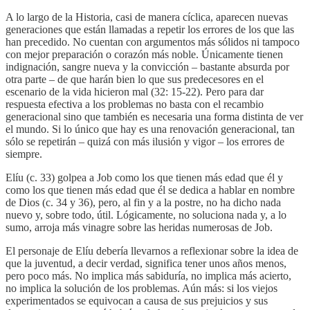
A lo largo de la Historia, casi de manera cíclica, aparecen nuevas
generaciones que están llamadas a repetir los errores de los que las
han precedido. No cuentan con argumentos más sólidos ni tampoco
con mejor preparación o corazón más noble. Únicamente tienen
indignación, sangre nueva y la convicción – bastante absurda por
otra parte – de que harán bien lo que sus predecesores en el
escenario de la vida hicieron mal (32: 15-22). Pero para dar
respuesta efectiva a los problemas no basta con el recambio
generacional sino que también es necesaria una forma distinta de ver
el mundo. Si lo único que hay es una renovación generacional, tan
sólo se repetirán – quizá con más ilusión y vigor – los errores de
siempre.
Elíu (c. 33) golpea a Job como los que tienen más edad que él y
como los que tienen más edad que él se dedica a hablar en nombre
de Dios (c. 34 y 36), pero, al fin y a la postre, no ha dicho nada
nuevo y, sobre todo, útil. Lógicamente, no soluciona nada y, a lo
sumo, arroja más vinagre sobre las heridas numerosas de Job.
El personaje de Elíu debería llevarnos a reflexionar sobre la idea de
que la juventud, a decir verdad, significa tener unos años menos,
pero poco más. No implica más sabiduría, no implica más acierto,
no implica la solución de los problemas. Aún más: si los viejos
experimentados se equivocan a causa de sus prejuicios y sus