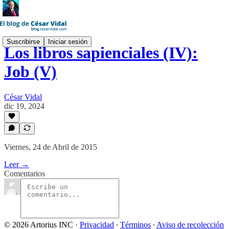
Suscribirse
Iniciar sesión
Los libros sapienciales (IV):
Job (V)
César Vidal
dic 19, 2024
Viernes, 24 de Abril de 2015
Leer →
Comentarios
© 2026 Artorius INC
·
Privacidad
∙
Términos
∙
Aviso de recolección