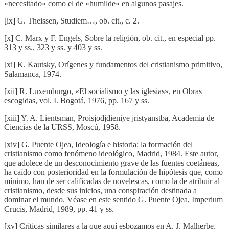
«necesitado» como el de «humilde» en algunos pasajes.
[ix] G. Theissen, Studiem…, ob. cit., c. 2.
[x] C. Marx y F. Engels, Sobre la religión, ob. cit., en especial pp.
313 y ss., 323 y ss. y 403 y ss.
[xi] K. Kautsky, Orígenes y fundamentos del cristianismo primitivo,
Salamanca, 1974.
[xii] R. Luxemburgo, «El socialismo y las iglesias», en Obras
escogidas, vol. I. Bogotá, 1976, pp. 167 y ss.
[xiii] Y. A. Lientsman, Proisjodjdieniye jristyanstba, Academia de
Ciencias de la URSS, Moscú, 1958.
[xiv] G. Puente Ojea, Ideología e historia: la formación del
cristianismo como fenómeno ideológico, Madrid, 1984. Este autor,
que adolece de un desconocimiento grave de las fuentes coetáneas,
ha caído con posterioridad en la formulación de hipótesis que, como
mínimo, han de ser calificadas de novelescas, como la de atribuir al
cristianismo, desde sus inicios, una conspiración destinada a
dominar el mundo. Véase en este sentido G. Puente Ojea, Imperium
Crucis, Madrid, 1989, pp. 41 y ss.
[xv] Críticas similares a la que aquí esbozamos en A. J. Malherbe,