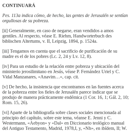
CONTINUARÁ
Pes. 113a indica cómo, de hecho, las gentes de Jerusalén se sentían
orgullosas de su pobreza.
[ii] Generalmente, en caso de negarse, eran vendidos a amos
gentiles. Al respecto, véase E. Riehm, Handworterbuch des
biblischen Altertums, v. II, Leipzig, 1894, p. 1524a.
[iii] Tengamos en cuenta que el sacrificio de purificación de su
madre es el de los pobres (Lc. 2, 24 y Lv. 12, 8).
[iv] Para un estudio de la relación entre pobreza y ubicación del
ministerio jerosilimitano en Jesús, véase P. Fernández Uriel y C.
Vidal Manzanares, «Anavim…», cap. cit.
[v] De hecho, la insistencia que encontramos en las fuentes acerca
de la pobreza entre los fieles de Jerusalén parece indicar que se
produjo de manera prácticamente endémica (1 Cor. 16, 1; Gál. 2, 10;
Rom. 15, 26).
[vi] Aparte de la bibliografía sobre clases sociales mencionada al
principio del capítulo, sobre este tema, véanse E. Jenni y C.
Westermann, «Aebyon» y «Dal» en Diccionario teológico manual
del Antiguo Testamento, Madrid, 1978,I, y, «Nh», en ibídem, II; W.