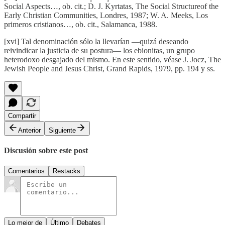
Social Aspects…, ob. cit.; D. J. Kyrtatas, The Social Structureof the
Early Christian Communities, Londres, 1987; W. A. Meeks, Los
primeros cristianos…, ob. cit., Salamanca, 1988.
[xvi] Tal denominación sólo la llevarían —quizá deseando
reivindicar la justicia de su postura— los ebionitas, un grupo
heterodoxo desgajado del mismo. En este sentido, véase J. Jocz, The
Jewish People and Jesus Christ, Grand Rapids, 1979, pp. 194 y ss.
Compartir
Anterior
Siguiente
Discusión sobre este post
Comentarios
Restacks
Lo mejor de
Último
Debates