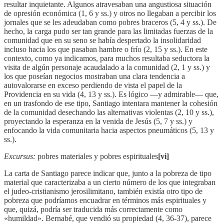
resultar inquietante. Algunos atravesaban una angustiosa situación
de opresión económica (1, 6 y ss.) y otros no llegaban a percibir los
jornales que se les adeudaban como pobres braceros (5, 4 y ss.). De
hecho, la carga pudo ser tan grande para las limitadas fuerzas de la
comunidad que en su seno se había despertado la insolidaridad
incluso hacia los que pasaban hambre o frío (2, 15 y ss.). En este
contexto, como ya indicamos, para muchos resultaba seductora la
visita de algún personaje acaudalado a la comunidad (2, 1 y ss.) y
los que poseían negocios mostraban una clara tendencia a
autovalorarse en exceso perdiendo de vista el papel de la
Providencia en su vida (4, 13 y ss.). Es lógico —y admirable— que,
en un trasfondo de ese tipo, Santiago intentara mantener la cohesión
de la comunidad desechando las alternativas violentas (2, 10 y ss.),
proyectando la esperanza en la venida de Jesús (5, 7 y ss.) y
enfocando la vida comunitaria hacia aspectos pneumáticos (5, 13 y
ss.).
Excursus:
pobres materiales y pobres espirituales
[vi]
La carta de Santiago parece indicar que, junto a la pobreza de tipo
material que caracterizaba a un cierto número de los que integraban
el judeo-cristianismo jerosilimitano, también existía otro tipo de
pobreza que podríamos encuadrar en términos más espirituales y
que, quizá, podría ser traducida más correctamente como
«humildad». Bernabé, que vendió su propiedad (4, 36-37), parece