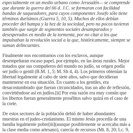
especialmente en un medio urbano como Jerusalén— se comprende
que durante la guerra del 66 d. J.C. se formaran con facilidad
bandas de saqueadores, para cuyos componentes Josefo sólo tiene
términos durísimos (Guerra 5, 10, 5). Muchos de ellos debían
proceder del hampa y la hez de la sociedad, pero no pocos tuvieron
también que surgir de segmentos sociales desamparados y
desesperados en medio de la tormenta, por no citar a los que
impulsaban la revolución social a la que, históricamente, siempre se
suman delincuentes.
Finalmente nos encontramos con los esclavos, aunque
desempeñaran escaso papel, por ejemplo, en las áreas rurales. Mejor
tratados que sus compañeros del mundo no judío, su origen podía
ser judío o gentil (B.M. 1, 5; M. Sh 4, 4). Los primeros obtenían la
libertad legalmente al cabo de siete años, salvo que decidieran
mantenerse en esa situación. En cuanto a los gentiles, era
desacostumbrado que fueran circuncidados, tras un año de reflexión,
convirtiéndose así en judíos.[ii] Por esta razón era muy común que
los libertos fueran generalmente prosélitos salvo quizá en el caso de
la corte.
De estos sectores de la población debió de haber abundantes
muestras en el judeo-cristianismo. El mismo Jesús procedía de una
familia legalmente pobre[iii](aunque posiblemente se acercaba más a
la clase media como artesano), carecía de recursos (Mt. 8, 20; Lc. 9,