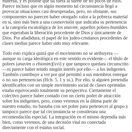
material, y es posible que tal fuera la suerte de no pocos de ellos.
Parece incluso que en algún momento tal circunstancia llegó a
provocar situaciones casi desesperadas, pero, no obstante, sus
componentes no parecen haber otorgado valor a la pobreza material
en sí, sino más bien a una cosmovisión que indicaba su pertenencia
a la categoría escatológica de los
anavim,
aquellos pobres-humildes
que esperaban la liberación procedente de Dios y únicamente de
Dios. Por añadidura, el papel de los judeo-cristianos procedentes de
clases medias parece haber sido muy relevante.
Todo esto explica quizá que el movimiento no se atribuyera —
aunque su carga ideológica en este sentido es evidente— el título de
pobres (
anavim
o
ebionim
)[xvi] y que tampoco quedara circunscrito
—ni parece haber tenido ningún interés por ello— a los indigentes.
También contribuye a ver por qué permitió a sus miembros entregar
o no sus pertenencias (Hch. 5, 1 y ss.). Por ello, si alguien pretendía
identificarlos con un simple movimiento social de clases oprimidas
estaba equivocando totalmente su perspectiva. Ciertamente el
colectivo parece haber contado con un cierto poder de atracción
sobre los indigentes, pero, como veremos en la última parte de
nuestro estudio, no bastaba con ser pobre para pertenecer al grupo y
tampoco parece que tal circunstancia se considerara una
recomendación especial. La integración en el mismo dependía más
bien, como veremos, de una decisión vital no conectada
directamente con el estatus social.