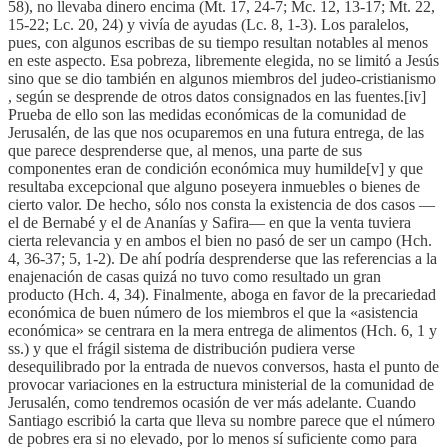
58), no llevaba dinero encima (Mt. 17, 24-7; Mc. 12, 13-17; Mt. 22,
15-22; Lc. 20, 24) y vivía de ayudas (Lc. 8, 1-3). Los paralelos,
pues, con algunos escribas de su tiempo resultan notables al menos
en este aspecto. Esa pobreza, libremente elegida, no se limitó a Jesús
sino que se dio también en algunos miembros del judeo-cristianismo
, según se desprende de otros datos consignados en las fuentes.[iv]
Prueba de ello son las medidas económicas de la comunidad de
Jerusalén, de las que nos ocuparemos en una futura entrega, de las
que parece desprenderse que, al menos, una parte de sus
componentes eran de condición económica muy humilde[v] y que
resultaba excepcional que alguno poseyera inmuebles o bienes de
cierto valor. De hecho, sólo nos consta la existencia de dos casos —
el de Bernabé y el de Ananías y Safira— en que la venta tuviera
cierta relevancia y en ambos el bien no pasó de ser un campo (Hch.
4, 36-37; 5, 1-2). De ahí podría desprenderse que las referencias a la
enajenación de casas quizá no tuvo como resultado un gran
producto (Hch. 4, 34). Finalmente, aboga en favor de la precariedad
económica de buen número de los miembros el que la «asistencia
económica» se centrara en la mera entrega de alimentos (Hch. 6, 1 y
ss.) y que el frágil sistema de distribución pudiera verse
desequilibrado por la entrada de nuevos conversos, hasta el punto de
provocar variaciones en la estructura ministerial de la comunidad de
Jerusalén, como tendremos ocasión de ver más adelante. Cuando
Santiago escribió la carta que lleva su nombre parece que el número
de pobres era si no elevado, por lo menos sí suficiente como para