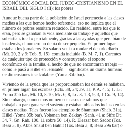
ECONÓMICO-SOCIAL DEL JUDEO-CRISTIANISMO EN EL
ISRAEL DEL SIGLO I (II): los pobres
Aunque buena parte de la población de Israel pertenecía a las clases
medias a las que hemos hecho referencia, eso no implica que el
número de pobres resultara reducido. En realidad, entre los que lo
eran, pero se ganaban la vida mediante su trabajo y aquellos que
subsistían, total o parcialmente, gracias a las ayudas que percibían de
los demás, el número no debía de ser pequeño. En primer lugar
estaban los jornaleros. Su salario venía a rondar el denario diario
(Mt. 20, 2 y 9; Tob. 5, 15), comida incluida (B. M. 7, 1). Carentes
de cualquier tipo de protección y construyendo el soporte
económico de la familia, el hecho de que no encontraran trabajo —
como le pasó a Hillel en Jerusalén— significaba un drama humano
de dimensiones incalculables (Yoma 35b bar).
Viviendo de la ayuda que les proporcionaban los demás se hallaban,
en primer lugar, los escribas (Eclo. 38, 24; 39, 11; P. A. 4, 5; 1, 13;
Yoma 35b bar; Mt. 10, 8-10; Mc. 6, 8; Lc. 8, 1-3; 9, 3; 1 Co. 9, 14).
Sin embargo, conocemos numerosos casos de rabinos que
trabajaban para ganarse el sustento y estaban ubicados incluso en las
clases medias. Tales fueron los ejemplos de Shammay (Shab. 31a),
Hillel (Yoma 35b bar), Yohanan ben Zakkay (Sanh. 41 a; Sifre Dt.
34, 7; Gn. Rab. 100, 11 sobre 50, 14), R. Eleazar ben Sadoc (Tos.
Besa 3, 8), Abbá Shaul ben Batnit (Tos. Besa 3, 8; Besa 29a bar) o