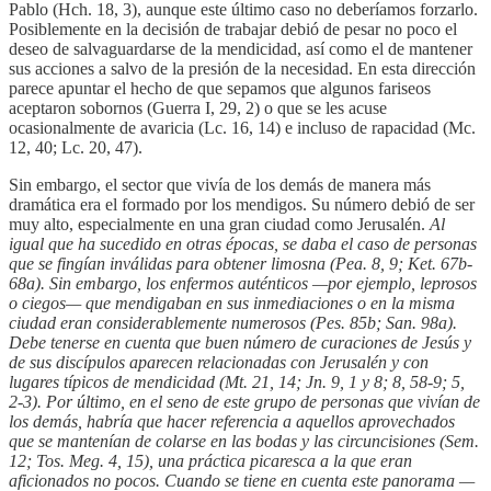
Pablo (Hch. 18, 3), aunque este último caso no deberíamos forzarlo.
Posiblemente en la decisión de trabajar debió de pesar no poco el
deseo de salvaguardarse de la mendicidad, así como el de mantener
sus acciones a salvo de la presión de la necesidad. En esta dirección
parece apuntar el hecho de que sepamos que algunos fariseos
aceptaron sobornos (Guerra I, 29, 2) o que se les acuse
ocasionalmente de avaricia (Lc. 16, 14) e incluso de rapacidad (Mc.
12, 40; Lc. 20, 47).
Sin embargo, el sector que vivía de los demás de manera más
dramática era el formado por los mendigos. Su número debió de ser
muy alto, especialmente en una gran ciudad como Jerusalén.
Al
igual que ha sucedido en otras épocas, se daba el caso de personas
que se fingían inválidas para obtener limosna (Pea. 8, 9; Ket. 67b-
68a). Sin embargo, los enfermos auténticos —por ejemplo, leprosos
o ciegos— que mendigaban en sus inmediaciones o en la misma
ciudad eran considerablemente numerosos (Pes. 85b; San. 98a).
Debe tenerse en cuenta que buen número de curaciones de Jesús y
de sus discípulos aparecen relacionadas con Jerusalén y con
lugares típicos de mendicidad (Mt. 21, 14; Jn. 9, 1 y 8; 8, 58-9; 5,
2-3). Por último, en el seno de este grupo de personas que vivían de
los demás, habría que hacer referencia a aquellos aprovechados
que se mantenían de colarse en las bodas y las circuncisiones (Sem.
12; Tos. Meg. 4, 15), una práctica picaresca a la que eran
aficionados no pocos. Cuando se tiene en cuenta este panorama —