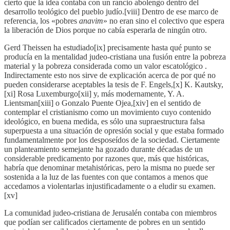
cierto que la idea contaba con un rancio abolengo dentro del
desarrollo teológico del pueblo judío.[viii] Dentro de ese marco de
referencia, los «pobres
anavim
» no eran sino el colectivo que espera
la liberación de Dios porque no cabía esperarla de ningún otro.
Gerd Theissen ha estudiado[ix] precisamente hasta qué punto se
producía en la mentalidad judeo-cristiana una fusión entre la pobreza
material y la pobreza considerada como un valor escatológico .
Indirectamente esto nos sirve de explicación acerca de por qué no
pueden considerarse aceptables la tesis de F. Engels,[x] K. Kautsky,
[xi] Rosa Luxemburgo[xii] y, más modernamente, Y. A.
Lientsman[xiii] o Gonzalo Puente Ojea,[xiv] en el sentido de
contemplar el cristianismo como un movimiento cuyo contenido
ideológico, en buena medida, es sólo una supraestructura falsa
superpuesta a una situación de opresión social y que estaba formado
fundamentalmente por los desposeídos de la sociedad. Ciertamente
un planteamiento semejante ha gozado durante décadas de un
considerable predicamento por razones que, más que históricas,
habría que denominar metahistóricas, pero la misma no puede ser
sostenida a la luz de las fuentes con que contamos a menos que
accedamos a violentarlas injustificadamente o a eludir su examen.
[xv]
La comunidad judeo-cristiana de Jerusalén contaba con miembros
que podían ser calificados ciertamente de pobres en un sentido