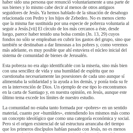
haber sido una persona que renunció voluntariamente a una parte de
sus bienes y lo mismo cabe decir al menos de otros antiguos
seguidores de Jesús. Ya hemos hablado de la situación de desahogo
relacionada con Pedro y los hijos de Zebedeo. No es menos cierto
que la misma fue sustituida por una especie de pobreza voluntaria al
seguir a Jesús.[vii] El círculo de los más cercanos a éste, desde
luego, parece haber tenido una bolsa común (Jn. 13, 29) cuyos
fondos no sólo se empleaban en cubrir los gastos del grupo, sino que
también se destinaban a dar limosnas a los pobres y, como veremos
más adelante, es muy posible que ahí estuviera el núcleo inicial del
sistema de comunidad de bienes de Jerusalén.
Esta pobreza no era algo identificable con la miseria, sino más bien
con una sencillez de vida y una humildad de espíritu que no
cuestionaba necesariamente las posesiones de cada uno aunque sí
alimentaba la solidaridad y la ayuda a los demás, y ponía toda su fe
en la intervención de Dios. Un ejemplo de ese tipo lo encontramos
en la carta de Santiago y, en nuestra opinión, en Jesús, aunque este
último tema excede los límites de nuestro estudio.
La comunidad no estaba tanto formada por «pobres» en un sentido
material, cuanto por «humildes», entendiendo los mismos más como
un concepto ideológico que como una categoría económica y social.
Pero si el origen existencial de tal estructura arrancaba del tiempo
que los primeros discípulos habían pasado con Jesús, no es menos