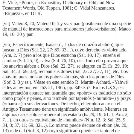
E. Vine, «Poor», en Expository Dictionary of Old and New
Testament Words, Old Tappan, 1981; C. Vidal Manzanares,
«Riqueza», en DTR.
[vii] Mateo 8, 20; Mateo 10, 5 y ss. y par. (posiblemente una especie
de manual de instrucciones para misioneros judeo-cristianos); Mateo
19, 16- 30 y par.
[viii] Específicamente, Isaías 61, 1 (los de corazón abatido), que
buscan a Dios (Sal. 22, 27; 69, 33…), cuyo derecho es violentado
(Am. 2, 7) pero a los que Dios escucha (Sal. 10, 17), enseña el
camino (Sal. 25, 9), salva (Sal. 76, 10), etc. Todo ello provoca que
los anavim alaben a Dios (Sal. 22, 27), se alegren en Él (Is. 29, 19;
Sal. 34, 3; 69, 33), reciban sus dones (Sal. 22, 27; 37, 11), etc. Los
anavim, pues, no son los pobres sin más, sino los pobres de Dios
(Sof. 2, 3 y ss.). Véase en este sentido R. Martin- Achard, «Yahwé
et les anawim», en ThZ 21, 1965, pp. 349-357. En los LXX, esta
interpretación aparece tan asumida que «pobre» es traducido no sólo
como ptojós y pénes, sino también por tapeinós («humilde») y prays
(«manso») o sus derivaciones. De hecho, el termino anav en el
Antiguo Testamento tiene un significado ambivalente. Mientras en
algunos casos sólo se refiere al necesitado (Is. 29, 19; 61, 1; Am. 2,
7…), en otros es equivalente de «humilde» (Nm. 12, 3; Sal. 25, 9;
34, 3; 37, 11; 69, 32…). Lo mismo puede decirse de ebion (Je. 20,
13) o de dal (Sof. 3, 12) cuyo significado puede ser tanto el de