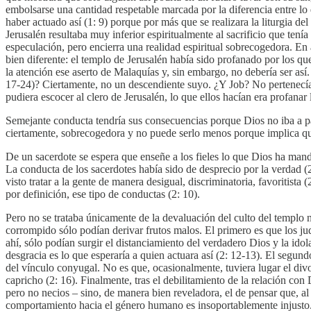
embolsarse una cantidad respetable marcada por la diferencia entre lo qu
haber actuado así (1: 9) porque por más que se realizara la liturgia de
Jerusalén resultaba muy inferior espiritualmente al sacrificio que ten
especulación, pero encierra una realidad espiritual sobrecogedora. En 
bien diferente: el templo de Jerusalén había sido profanado por los q
la atención ese aserto de Malaquías y, sin embargo, no debería ser así
17-24)? Ciertamente, no un descendiente suyo. ¿Y Job? No pertenecía 
pudiera escocer al clero de Jerusalén, lo que ellos hacían era profan
Semejante conducta tendría sus consecuencias porque Dios no iba a pasa
ciertamente, sobrecogedora y no puede serlo menos porque implica que
De un sacerdote se espera que enseñe a los fieles lo que Dios ha man
La conducta de los sacerdotes había sido de desprecio por la verdad (2
visto tratar a la gente de manera desigual, discriminatoria, favoritist
por definición, ese tipo de conductas (2: 10).
Pero no se trataba únicamente de la devaluación del culto del templo n
corrompido sólo podían derivar frutos malos. El primero es que los j
ahí, sólo podían surgir el distanciamiento del verdadero Dios y la ido
desgracia es lo que esperaría a quien actuara así (2: 12-13). El segundo
del vínculo conyugal. No es que, ocasionalmente, tuviera lugar el div
capricho (2: 16). Finalmente, tras el debilitamiento de la relación con 
pero no necios – sino, de manera bien reveladora, el de pensar que, al 
comportamiento hacia el género humano es insoportablemente injusto