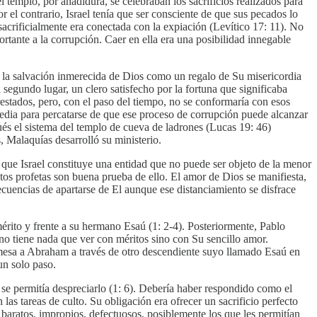
l templo, por añadidura, se celebraban los sacrificios realizados para
 el contrario, Israel tenía que ser consciente de que sus pecados lo
sacrificialmente era conectada con la expiación (Levítico 17: 11). No
ortante a la corrupción. Caer en ella era una posibilidad innegable
ía la salvación inmerecida de Dios como un regalo de Su misericordia
 segundo lugar, un clero satisfecho por la fortuna que significaba
restados, pero, con el paso del tiempo, no se conformaría con esos
 Media para percatarse de que ese proceso de corrupción puede alcanzar
spués el sistema del templo de cueva de ladrones (Lucas 19: 46)
, Malaquías desarrolló su ministerio.
o que Israel constituye una entidad que no puede ser objeto de la menor
intos profetas son buena prueba de ello. El amor de Dios se manifiesta,
nsecuencias de apartarse de El aunque ese distanciamiento se disfrace
érito y frente a su hermano Esaú (1: 2-4). Posteriormente, Pablo
 no tiene nada que ver con méritos sino con Su sencillo amor.
omesa a Abraham a través de otro descendiente suyo llamado Esaú en
un solo paso.
 se permitía despreciarlo (1: 6). Debería haber respondido como el
las tareas de culto. Su obligación era ofrecer un sacrificio perfecto
 baratos, impropios, defectuosos, posiblemente los que les permitían