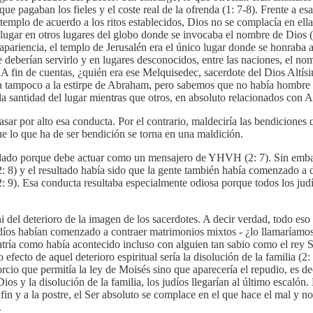
e pagaban los fieles y el coste real de la ofrenda (1: 7-8). Frente a esa
l templo de acuerdo a los ritos establecidos, Dios no se complacía en ell
ía lugar en otros lugares del globo donde se invocaba el nombre de Dios 
apariencia, el templo de Jerusalén era el único lugar donde se honraba a
ue deberían servirlo y en lugares desconocidos, entre las naciones, el
. A fin de cuentas, ¿quién era ese Melquisedec, sacerdote del Dios Altí
tampoco a la estirpe de Abraham, pero sabemos que no había hombre com
ar la santidad del lugar mientras que otros, en absoluto relacionados c
r por alto esa conducta. Por el contrario, maldeciría las bendiciones q
 lo que ha de ser bendición se torna en una maldición.
dado porque debe actuar como un mensajero de YHVH (2: 7). Sin embargo
: 8) y el resultado había sido que la gente también había comenzado a d
a (2: 9). Esa conducta resultaba especialmente odiosa porque todos los ju
i del deterioro de la imagen de los sacerdotes. A decir verdad, todo eso
udíos habían comenzado a contraer matrimonios mixtos - ¿lo llamaríamos
latría como había acontecido incluso con alguien tan sabio como el rey 
 efecto de aquel deterioro espiritual sería la disolución de la familia (2
orcio que permitía la ley de Moisés sino que aparecería el repudio, es 
Dios y la disolución de la familia, los judíos llegarían al último escalón
fin y a la postre, el Ser absoluto se complace en el que hace el mal y no
.