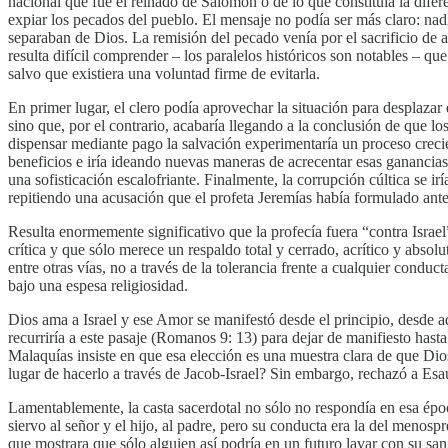
nacional que fue el reinado de Salomón o de lo que constituía la difere
expiar los pecados del pueblo. El mensaje no podía ser más claro: nadi
separaban de Dios. La remisión del pecado venía por el sacrificio de a
resulta difícil comprender – los paralelos históricos son notables – q
salvo que existiera una voluntad firme de evitarla.
En primer lugar, el clero podía aprovechar la situación para desplaza
sino que, por el contrario, acabaría llegando a la conclusión de que l
dispensar mediante pago la salvación experimentaría un proceso crecien
beneficios e iría ideando nuevas maneras de acrecentar esas ganancias.
una sofisticación escalofriante. Finalmente, la corrupción cúltica se ir
repitiendo una acusación que el profeta Jeremías había formulado antes
Resulta enormemente significativo que la profecía fuera “contra Israel
crítica y que sólo merece un respaldo total y cerrado, acrítico y absol
entre otras vías, no a través de la tolerancia frente a cualquier condu
bajo una espesa religiosidad.
Dios ama a Israel y ese Amor se manifestó desde el principio, desde 
recurriría a este pasaje (Romanos 9: 13) para dejar de manifiesto hast
Malaquías insiste en que esa elección es una muestra clara de que Di
lugar de hacerlo a través de Jacob-Israel? Sin embargo, rechazó a Esaú
Lamentablemente, la casta sacerdotal no sólo no respondía en esa époc
siervo al señor y el hijo, al padre, pero su conducta era la del menosp
que mostrara que sólo alguien así podría en un futuro lavar con su sa