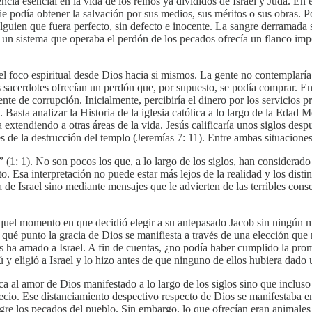
ncia esencial en la vida de los reinos ya divididos de Israel y Judá. En e
e podía obtener la salvación por sus medios, sus méritos o sus obras. Por
lguien que fuera perfecto, sin defecto e inocente. La sangre derramada 
ue un sistema que operaba el perdón de los pecados ofrecía un flanco imp
r el foco espiritual desde Dios hacia si mismos. La gente no contemplar
os sacerdotes ofrecían un perdón que, por supuesto, se podía comprar. En
te de corrupción. Inicialmente, percibiría el dinero por los servicios p
 Basta analizar la Historia de la iglesia católica a lo largo de la Edad
ía extendiendo a otras áreas de la vida. Jesús calificaría unos siglos de
 de la destrucción del templo (Jeremías 7: 11). Entre ambas situaciones
” (1: 1). No son pocos los que, a lo largo de los siglos, han considerad
uto. Esa interpretación no puede estar más lejos de la realidad y los dist
cta de Israel sino mediante mensajes que le advierten de las terribles co
aquel momento en que decidió elegir a su antepasado Jacob sin ningún m
a qué punto la gracia de Dios se manifiesta a través de una elección que
os ha amado a Israel. A fin de cuentas, ¿no podía haber cumplido la pr
 y eligió a Israel y lo hizo antes de que ninguno de ellos hubiera dado 
a al amor de Dios manifestado a lo largo de los siglos sino que incluso
recio. Ese distanciamiento despectivo respecto de Dios se manifestaba en 
ngre los pecados del pueblo. Sin embargo, lo que ofrecían eran animales