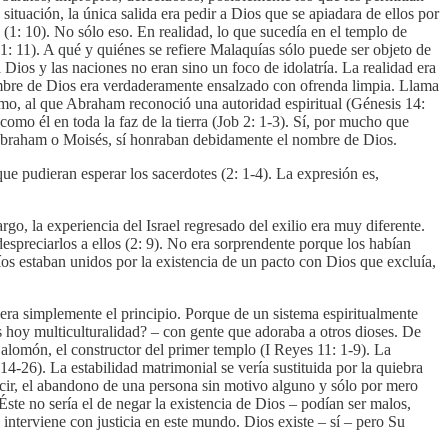
 situación, la única salida era pedir a Dios que se apiadara de ellos por
a (1: 10). No sólo eso. En realidad, lo que sucedía en el templo de
(1: 11). A qué y quiénes se refiere Malaquías sólo puede ser objeto de
 Dios y las naciones no eran sino un foco de idolatría. La realidad era
 nombre de Dios era verdaderamente ensalzado con ofrenda limpia. Llama
simo, al que Abraham reconoció una autoridad espiritual (Génesis 14:
o él en toda la faz de la tierra (Job 2: 1-3). Sí, por mucho que
on Abraham o Moisés, sí honraban debidamente el nombre de Dios.
ue pudieran esperar los sacerdotes (2: 1-4). La expresión es,
, la experiencia del Israel regresado del exilio era muy diferente.
espreciarlos a ellos (2: 9). No era sorprendente porque los habían
díos estaban unidos por la existencia de un pacto con Dios que excluía,
 era simplemente el principio. Porque de un sistema espiritualmente
 hoy multiculturalidad? – con gente que adoraba a otros dioses. De
Salomón, el constructor del primer templo (I Reyes 11: 1-9). La
: 14-26). La estabilidad matrimonial se vería sustituida por la quiebra
decir, el abandono de una persona sin motivo alguno y sólo por mero
. Éste no sería el de negar la existencia de Dios – podían ser malos,
 interviene con justicia en este mundo. Dios existe – sí – pero Su