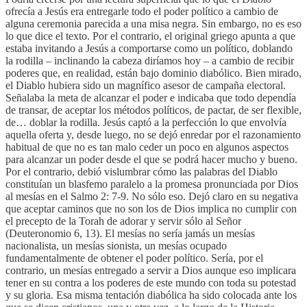
ofrecía a Jesús era entregarle todo el poder político a cambio de
alguna ceremonia parecida a una misa negra. Sin embargo, no es eso
lo que dice el texto. Por el contrario, el original griego apunta a que
estaba invitando a Jesús a comportarse como un político, doblando
la rodilla – inclinando la cabeza diríamos hoy – a cambio de recibir
poderes que, en realidad, están bajo dominio diabólico. Bien mirado,
el Diablo hubiera sido un magnífico asesor de campaña electoral.
Señalaba la meta de alcanzar el poder e indicaba que todo dependía
de transar, de aceptar los métodos políticos, de pactar, de ser flexible,
de… doblar la rodilla. Jesús captó a la perfección lo que envolvía
aquella oferta y, desde luego, no se dejó enredar por el razonamiento
habitual de que no es tan malo ceder un poco en algunos aspectos
para alcanzar un poder desde el que se podrá hacer mucho y bueno.
Por el contrario, debió vislumbrar cómo las palabras del Diablo
constituían un blasfemo paralelo a la promesa pronunciada por Dios
al mesías en el Salmo 2: 7-9. No sólo eso. Dejó claro en su negativa
que aceptar caminos que no son los de Dios implica no cumplir con
el precepto de la Torah de adorar y servir sólo al Señor
(Deuteronomio 6, 13). El mesías no sería jamás un mesías
nacionalista, un mesías sionista, un mesías ocupado
fundamentalmente de obtener el poder político. Sería, por el
contrario, un mesías entregado a servir a Dios aunque eso implicara
tener en su contra a los poderes de este mundo con toda su potestad
y su gloria. Esa misma tentación diabólica ha sido colocada ante los