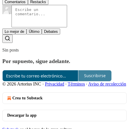
Comentarios
Restacks
Lo mejor de
Último
Debates
Sin posts
Por supuesto, sigue adelante.
Suscribirse
© 2026 Artorius INC
·
Privacidad
∙
Términos
∙
Aviso de recolección
Crea tu Substack
Descargar la app