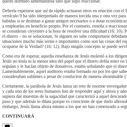
quedó dormido lamentándola sino que supo reaccionar.
Debería esperarse que así de rápido actuaran otros en relación con el R
versículo 9 ha sido interpretado de manera torcida una y otra vez para
habidas si se destinan a ganar amigos necesarios o a dotar económicame
a emplearlas en beneficio propio. Por el contrario, enseña a reacci
se consideran creyentes a la hora de resolver una dificultad (16: 10
el dinero – no se solucionan. Si alguien no sabe comportarse debida
situaciones mucho más serias e importantes como son las cosas del espí
ocuparse de la Verdad? (16: 12). Bajo ningún concepto se puede servir
Como era de esperar, aquella enseñanza de Jesús molestó a los dirigent
Jesús no tenía ni la menor idea del papel que el dinero debía tener en l
seguían y le hacían objeto de donativos, estaba señalando que el dinero
Lamentablemente, aquel auditorio estaba formado no por los que saben q
consideraban sublimes a pesar de conducirse de manera abominable (1
Ciertamente, la parábola de Jesús lanza un reto de enorme envergadura.
y cada uno de los seres humanos han de responder aquí y ahora y además
supiera dar muestras de la sagacidad que caracterizó a aquel descarad
paso y que además lo dilata porque es consciente de que darlo alterará
embargo, Jesús llama ahora mismo a los que no han comenzado a segui
CONTINUARÁ