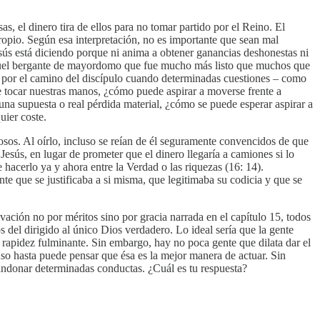
s, el dinero tira de ellos para no tomar partido por el Reino. El
propio. Según esa interpretación, no es importante que sean mal
esús está diciendo porque ni anima a obtener ganancias deshonestas ni
 aquel bergante de mayordomo que fue mucho más listo que muchos que
ar por el camino del discípulo cuando determinadas cuestiones – como
 tocar nuestras manos, ¿cómo puede aspirar a moverse frente a
 una supuesta o real pérdida material, ¿cómo se puede esperar aspirar a
uier coste.
osos. Al oírlo, incluso se reían de él seguramente convencidos de que
 Jesús, en lugar de prometer que el dinero llegaría a camiones si lo
 hacerlo ya y ahora entre la Verdad o las riquezas (16: 14).
te que se justificaba a si misma, que legitimaba su codicia y que se
vación no por méritos sino por gracia narrada en el capítulo 15, todos
 del dirigido al único Dios verdadero. Lo ideal sería que la gente
 rapidez fulminante. Sin embargo, hay no poca gente que dilata dar el
uso hasta puede pensar que ésa es la mejor manera de actuar. Sin
andonar determinadas conductas. ¿Cuál es tu respuesta?