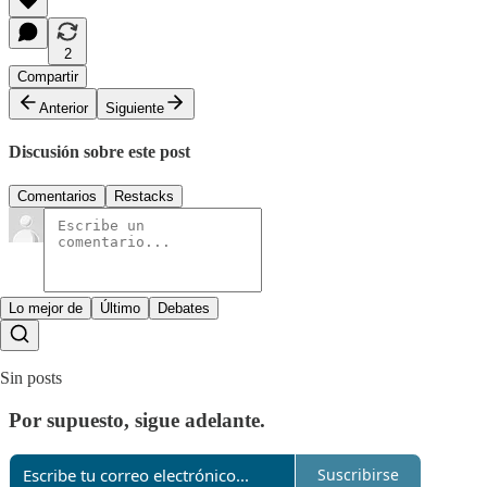
2
Compartir
Anterior
Siguiente
Discusión sobre este post
Comentarios
Restacks
Lo mejor de
Último
Debates
Sin posts
Por supuesto, sigue adelante.
Suscribirse