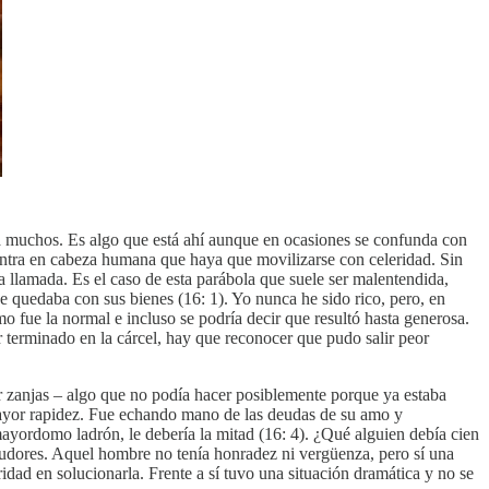
ara muchos. Es algo que está ahí aunque en ocasiones se confunda con
entra en cabeza humana que haya que movilizarse con celeridad. Sin
 llamada. Es el caso de esta parábola que suele ser malentendida,
e quedaba con sus bienes (16: 1). Yo nunca he sido rico, pero, en
o fue la normal e incluso se podría decir que resultó hasta generosa.
 terminado en la cárcel, hay que reconocer que pudo salir peor
r zanjas – algo que no podía hacer posiblemente porque ya estaba
 mayor rapidez. Fue echando mano de las deudas de su amo y
mayordomo ladrón, le debería la mitad (16: 4). ¿Qué alguien debía cien
deudores. Aquel hombre no tenía honradez ni vergüenza, pero sí una
idad en solucionarla. Frente a sí tuvo una situación dramática y no se