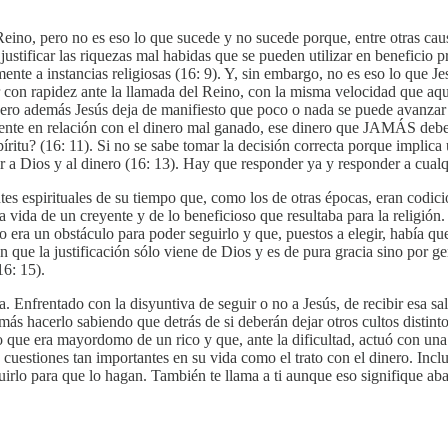
eino, pero no es eso lo que sucede y no sucede porque, entre otras causa
 justificar las riquezas mal habidas que se pueden utilizar en beneficio 
nte a instancias religiosas (16: 9). Y, sin embargo, no es eso lo que J
onar con rapidez ante la llamada del Reino, con la misma velocidad que
). Pero además Jesús deja de manifiesto que poco o nada se puede avanz
mente en relación con el dinero mal ganado, ese dinero que JAMÁS debe
ritu? (16: 11). Si no se sabe tomar la decisión correcta porque implica
 a Dios y al dinero (16: 13). Hay que responder ya y responder a cualq
es espirituales de su tiempo que, como los de otras épocas, eran codici
a vida de un creyente y de lo beneficioso que resultaba para la religión.
 era un obstáculo para poder seguirlo y que, puestos a elegir, había que
ue la justificación sólo viene de Dios y es de pura gracia sino por gen
6: 15).
 Enfrentado con la disyuntiva de seguir o no a Jesús, de recibir esa sal
 hacerlo sabiendo que detrás de si deberán dejar otros cultos distintos
o que era mayordomo de un rico y que, ante la dificultad, actuó con una
 cuestiones tan importantes en su vida como el trato con el dinero. Incl
rlo para que lo hagan. También te llama a ti aunque eso signifique ab