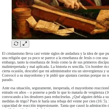
El cristianismo lleva casi veinte siglos de andadura y la idea de que
una religión que ya poco se parece a la enseñanza de Jesús o con una
embargo, tanto la enseñanza de Jesús como la de sus primeros discípul
malinterpretada y mal aplicada. La historia es sencilla. Un hombre ri
cierta ocasión, descubrí que mi administrador era un sinvergüenza y u
Convocó a su mayordomo y le pidió que ajustara cuentas porque no seg
parado.
Ante esa situación, seguramente, inesperada, el mayordomo reaccionó 
entrado en años – o ponerse a pedir lo que lo mataría de vergüenza (
convocando a los deudores para reducírselas. ¿Qué alguien debía a su 
medidas de trigo? Pues le haría una rebaja del veinte por cien (16: 5
capacidad de reacción impresionante. Tanta que causó la admiración del