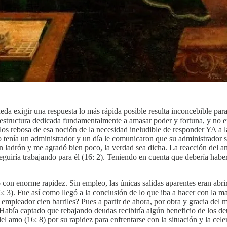
 pueda exigir una respuesta lo más rápida posible resulta inconcebible p
 estructura dedicada fundamentalmente a amasar poder y fortuna, y no 
os rebosa de esa noción de la necesidad ineludible de responder YA a la
co tenía un administrador y un día le comunicaron que su administrador s
n ladrón y me agradó bien poco, la verdad sea dicha. La reacción del am
uiría trabajando para él (16: 2). Teniendo en cuenta que debería haber
con enorme rapidez. Sin empleo, las únicas salidas aparentes eran abri
16: 3). Fue así como llegó a la conclusión de lo que iba a hacer con la
empleador cien barriles? Pues a partir de ahora, por obra y gracia del 
). Había captado que rebajando deudas recibiría algún beneficio de los 
 amo (16: 8) por su rapidez para enfrentarse con la situación y la celer