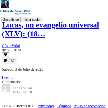
Suscribirse
Iniciar sesión
Lucas, un evangelio universal
(XLV): (18…
César Vidal
dic 28, 2024
Sábado, 3 de Julio de 2021
Leer →
Comentarios
© 2026 Artorius INC
·
Privacidad
∙
Términos
∙
Aviso de recolección