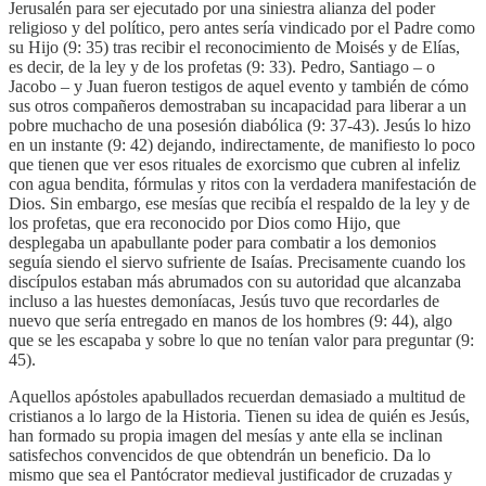
Jerusalén para ser ejecutado por una siniestra alianza del poder
religioso y del político, pero antes sería vindicado por el Padre como
su Hijo (9: 35) tras recibir el reconocimiento de Moisés y de Elías,
es decir, de la ley y de los profetas (9: 33). Pedro, Santiago – o
Jacobo – y Juan fueron testigos de aquel evento y también de cómo
sus otros compañeros demostraban su incapacidad para liberar a un
pobre muchacho de una posesión diabólica (9: 37-43). Jesús lo hizo
en un instante (9: 42) dejando, indirectamente, de manifiesto lo poco
que tienen que ver esos rituales de exorcismo que cubren al infeliz
con agua bendita, fórmulas y ritos con la verdadera manifestación de
Dios. Sin embargo, ese mesías que recibía el respaldo de la ley y de
los profetas, que era reconocido por Dios como Hijo, que
desplegaba un apabullante poder para combatir a los demonios
seguía siendo el siervo sufriente de Isaías. Precisamente cuando los
discípulos estaban más abrumados con su autoridad que alcanzaba
incluso a las huestes demoníacas, Jesús tuvo que recordarles de
nuevo que sería entregado en manos de los hombres (9: 44), algo
que se les escapaba y sobre lo que no tenían valor para preguntar (9:
45).
Aquellos apóstoles apabullados recuerdan demasiado a multitud de
cristianos a lo largo de la Historia. Tienen su idea de quién es Jesús,
han formado su propia imagen del mesías y ante ella se inclinan
satisfechos convencidos de que obtendrán un beneficio. Da lo
mismo que sea el Pantócrator medieval justificador de cruzadas y