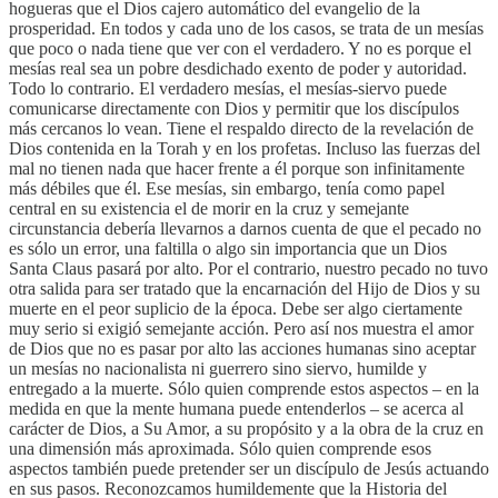
hogueras que el Dios cajero automático del evangelio de la
prosperidad. En todos y cada uno de los casos, se trata de un mesías
que poco o nada tiene que ver con el verdadero. Y no es porque el
mesías real sea un pobre desdichado exento de poder y autoridad.
Todo lo contrario. El verdadero mesías, el mesías-siervo puede
comunicarse directamente con Dios y permitir que los discípulos
más cercanos lo vean. Tiene el respaldo directo de la revelación de
Dios contenida en la Torah y en los profetas. Incluso las fuerzas del
mal no tienen nada que hacer frente a él porque son infinitamente
más débiles que él. Ese mesías, sin embargo, tenía como papel
central en su existencia el de morir en la cruz y semejante
circunstancia debería llevarnos a darnos cuenta de que el pecado no
es sólo un error, una faltilla o algo sin importancia que un Dios
Santa Claus pasará por alto. Por el contrario, nuestro pecado no tuvo
otra salida para ser tratado que la encarnación del Hijo de Dios y su
muerte en el peor suplicio de la época. Debe ser algo ciertamente
muy serio si exigió semejante acción. Pero así nos muestra el amor
de Dios que no es pasar por alto las acciones humanas sino aceptar
un mesías no nacionalista ni guerrero sino siervo, humilde y
entregado a la muerte. Sólo quien comprende estos aspectos – en la
medida en que la mente humana puede entenderlos – se acerca al
carácter de Dios, a Su Amor, a su propósito y a la obra de la cruz en
una dimensión más aproximada. Sólo quien comprende esos
aspectos también puede pretender ser un discípulo de Jesús actuando
en sus pasos. Reconozcamos humildemente que la Historia del