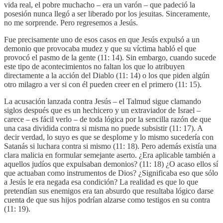
vida real, el pobre muchacho – era un varón – que padeció la
posesión nunca llegó a ser liberado por los jesuitas. Sinceramente,
no me sorprende. Pero regresemos a Jesús.
Fue precisamente uno de esos casos en que Jesús expulsó a un
demonio que provocaba mudez y que su víctima habló el que
provocó el pasmo de la gente (11: 14). Sin embargo, cuando sucede
este tipo de acontecimientos no faltan los que lo atribuyen
directamente a la acción del Diablo (11: 14) o los que piden algún
otro milagro a ver si con él pueden creer en el primero (11: 15).
La acusación lanzada contra Jesús – el Talmud sigue clamando
siglos después que es un hechicero y un extraviador de Israel –
carece – es fácil verlo – de toda lógica por la sencilla razón de que
una casa dividida contra si misma no puede subsistir (11: 17). A
decir verdad, lo suyo es que se desplome y lo mismo sucedería con
Satanás si luchara contra si mismo (11: 18). Pero además existía una
clara malicia en formular semejante aserto. ¿Era aplicable también a
aquellos judíos que expulsaban demonios? (11: 18) ¿O acaso ellos sí
que actuaban como instrumentos de Dios? ¿Significaba eso que sólo
a Jesús le era negada esa condición? La realidad es que lo que
pretendían sus enemigos era tan absurdo que resultaba lógico darse
cuenta de que sus hijos podrían alzarse como testigos en su contra
(11: 19).