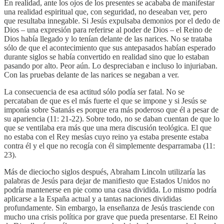
En realidad, ante los ojos de los presentes se acababa de manifestar
una realidad espiritual que, con seguridad, no deseaban ver, pero
que resultaba innegable. Si Jesús expulsaba demonios por el dedo de
Dios – una expresión para referirse al poder de Dios – el Reino de
Dios había llegado y lo tenían delante de las narices. No se trataba
sólo de que el acontecimiento que sus antepasados habían esperado
durante siglos se había convertido en realidad sino que lo estaban
pasando por alto. Peor aún. Lo despreciaban e incluso lo injuriaban.
Con las pruebas delante de las narices se negaban a ver.
La consecuencia de esa actitud sólo podía ser fatal. No se
percataban de que es el más fuerte el que se impone y si Jesús se
imponía sobre Satanás es porque era más poderoso que él a pesar de
su apariencia (11: 21-22). Sobre todo, no se daban cuentan de que lo
que se ventilaba era más que una mera discusión teológica. El que
no estaba con el Rey mesías cuyo reino ya estaba presente estaba
contra él y el que no recogía con él simplemente desparramaba (11:
23).
Más de dieciocho siglos después, Abraham Lincoln utilizaría las
palabras de Jesús para dejar de manifiesto que Estados Unidos no
podría mantenerse en pie como una casa dividida. Lo mismo podría
aplicarse a la España actual y a tantas naciones divididas
profundamente. Sin embargo, la enseñanza de Jesús trasciende con
mucho una crisis política por grave que pueda presentarse. El Reino