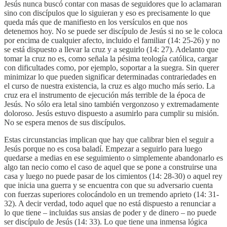
Jesús nunca buscó contar con masas de seguidores que lo aclamaran
sino con discípulos que lo siguieran y eso es precisamente lo que
queda más que de manifiesto en los versículos en que nos
detenemos hoy. No se puede ser discípulo de Jesús si no se le coloca
por encima de cualquier afecto, incluido el familiar (14: 25-26) y no
se está dispuesto a llevar la cruz y a seguirlo (14: 27). Adelanto que
tomar la cruz no es, como señala la pésima teología católica, cargar
con dificultades como, por ejemplo, soportar a la suegra. Sin querer
minimizar lo que pueden significar determinadas contrariedades en
el curso de nuestra existencia, la cruz es algo mucho más serio. La
cruz era el instrumento de ejecución más terrible de la época de
Jesús. No sólo era letal sino también vergonzoso y extremadamente
doloroso. Jesús estuvo dispuesto a asumirlo para cumplir su misión.
No se espera menos de sus discípulos.
Estas circunstancias implican que hay que calibrar bien el seguir a
Jesús porque no es cosa baladí. Empezar a seguirlo para luego
quedarse a medias en ese seguimiento o simplemente abandonarlo es
algo tan necio como el caso de aquel que se pone a construirse una
casa y luego no puede pasar de los cimientos (14: 28-30) o aquel rey
que inicia una guerra y se encuentra con que su adversario cuenta
con fuerzas superiores colocándolo en un tremendo aprieto (14: 31-
32). A decir verdad, todo aquel que no está dispuesto a renunciar a
lo que tiene – incluidas sus ansias de poder y de dinero – no puede
ser discípulo de Jesús (14: 33). Lo que tiene una inmensa lógica