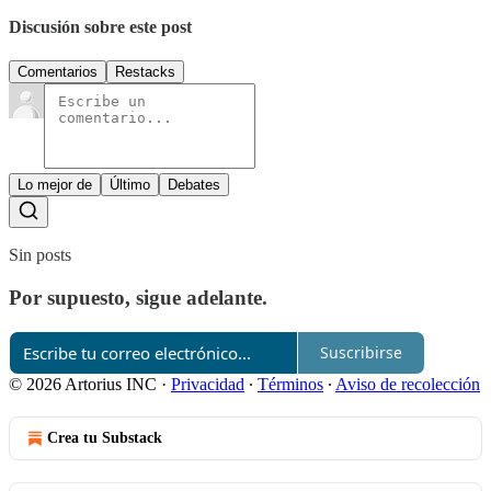
Discusión sobre este post
Comentarios
Restacks
Lo mejor de
Último
Debates
Sin posts
Por supuesto, sigue adelante.
Suscribirse
© 2026 Artorius INC
·
Privacidad
∙
Términos
∙
Aviso de recolección
Crea tu Substack