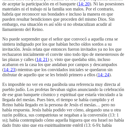
de aceptar la participación en el banquete (
14: 20
). Ni las posesiones
materiales ni el trabajo ni la familia son malos. Por el contrario,
habría que reconocer sus bondades e incluso la manera en que
pueden resultar bendiciones que proceden del mismo Dios. Sin
embargo, esa situación es así sólo si no obstaculizan acudir al
llamamiento del Reino.
No puede sorprender que el señor que convocó a aquella cena se
sintiera indignado por los que habían hecho oídos sordos a su
invitación. Jesús relata que entonces fueron invitados ya no los que
rechazaron inicialmente el convite sino todo tipo de menesterosos de
las plazas y calles (
14: 21
) y, visto que quedaba sitio, incluso
acabaron en la casa los que andaban por campos y descampados
(
14: 23
) mientras que los convidados iniciales se quedaron sin
disfrutar de aquello que se les brindó primero a ellos (
14: 24
).
Es imposible no ver en esta parábola una referencia muy directa al
pueblo judío. Los profetas llevaban siglos anunciando la celebración
de ese gran banquete cósmico y espiritual que estaría vinculado a la
llegada del mesías. Pues bien, el tiempo se había cumplido y el
Reino había llegado en la persona de Jesús el mesías… pero no
había respuesta. Jesús había podido ver cómo, alegando una u otra
razón política, sus compatriotas se negaban a la conversión (13: 1
ss); había contemplado cómo aquella higuera que era Israel no había
dado fruto sino que era espiritualmente estéril (13: 6-9); había