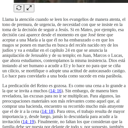
Llama la atención cuando se leen los evangelios de manera atenta, el
tono de premura, de urgencia, de necesidad con que se insiste en la
toma de la decisión de seguir a Jesús. Si en Mateo, por ejemplo, esa
decisión casi aparece desde el momento en que José tiene que
aceptar a una María a la que él no ha embarazado o en que los
magos se ponen en marcha en busca del recién nacido rey de los
judíos y va a estallar en el capítulo 24 en que se anuncia la
aniquilación de Jerusalén y de su templo; en Juan, Marcos o Lucas,
que ahora estudiamos, contemplamos la misma insistencia. Dios está
instando al ser humano a acudir a El y lo hace no para que se ciña
un cilicio, se mortifique o adopte una actitud de autocausado castigo.
Lo hace para convidarlo a una boda como sucede en esta parábola.
La predicación del Reino es gozosa. Es como una cena a lo grande a
la que se invita a muchos (
14: 16
). Sin embargo, de manera bien
reveladora, las excusas para no ir se multiplican. Para algunos, las
preocupaciones materiales son más relevantes como aquel que, al
comprar una hacienda, encuentro su recorrido mucho más atrayente
que el de ir a la cena (
14: 18
). Para otros, el trabajo resulta de mayor
importancia y, desde luego, jamás lo descuidaría para acudir a la
invitación (
14: 19
). Finalmente, no faltan los que consideran que la
familia debe ser puesta por delante de todo y, por supuesto, también