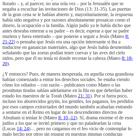
llorado – y, al parecer, no una sola vez – por la Jerusalén que se
negaba a escuchar las invitaciones de Dios (13: 31-35). Las puertas
de la gran cena se le habían abierto y, mayoritariamente, la respuesta
había sido negativa y por razones absolutamente prosaicas como el
dinero, la ocupación o la familia. Algún judío ya le había dicho que
antes deseaba enterrar a su padre – es decir, esperar a que su padre
muriera y fuera enterrado – que ponerse a seguir a Jesús (Mateo
8:
21-22
) o pensaba que Jesús era una opción interesante si iba a
traducirse en ganancias materiales, algo que Jesús había desmentido
señalando que las zorras podían tener cuevas y las aves del cielo
nidos, pero que él no tenía ni donde recostar la cabeza (Mateo
8: 18-
20
).
¿Y entonces? Pues, de manera inesperada, en aquella cena grandiosa
habían comenzado a entrar los desechos sociales. Se estaba viendo
cómo los odiados – con razón – publicanos como Mateo o las
prostitutas tiradas sabían adelantarse en la fila en que deberían haber
estado los maestros de la Torah (Mateo
21: 31
). Por si fuera poco,
incluso los aborrecidos goyim, los gentiles, los paganos, los perdidos
por esos campos extraviados del mundo también acabarían entrando
a sentarse en el Reino en lugar de los descendientes directos de
Abraham si tenían fe (Mateo
8: 10 -12
). Sí, drama enorme el de esos
judíos a los que se invitó primero y que no paladearían la cena
(Lucas
14: 24
)… pero no caigamos en el feo vicio de contemplar lo
malo hecho por otros sin reparar en nuestras mismas conductas