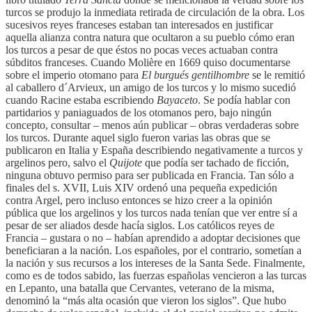
turcos se produjo la inmediata retirada de circulación de la obra. Los
sucesivos reyes franceses estaban tan interesados en justificar
aquella alianza contra natura que ocultaron a su pueblo cómo eran
los turcos a pesar de que éstos no pocas veces actuaban contra
súbditos franceses. Cuando Molière en 1669 quiso documentarse
sobre el imperio otomano para
El burgués gentilhombre
se le remitió
al caballero d´Arvieux, un amigo de los turcos y lo mismo sucedió
cuando Racine estaba escribiendo
Bayaceto
. Se podía hablar con
partidarios y paniaguados de los otomanos pero, bajo ningún
concepto, consultar – menos aún publicar – obras verdaderas sobre
los turcos. Durante aquel siglo fueron varias las obras que se
publicaron en Italia y España describiendo negativamente a turcos y
argelinos pero, salvo el
Quijote
que podía ser tachado de ficción,
ninguna obtuvo permiso para ser publicada en Francia. Tan sólo a
finales del s. XVII, Luis XIV ordenó una pequeña expedición
contra Argel, pero incluso entonces se hizo creer a la opinión
pública que los argelinos y los turcos nada tenían que ver entre sí a
pesar de ser aliados desde hacía siglos. Los católicos reyes de
Francia – gustara o no – habían aprendido a adoptar decisiones que
beneficiaran a la nación. Los españoles, por el contrario, sometían a
la nación y sus recursos a los intereses de la Santa Sede. Finalmente,
como es de todos sabido, las fuerzas españolas vencieron a las turcas
en Lepanto, una batalla que Cervantes, veterano de la misma,
denominó la “más alta ocasión que vieron los siglos”. Que hubo