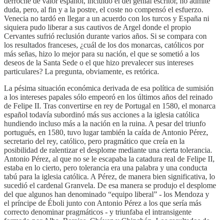
derroche de valor español, incluido el del genial escritor, no admite
duda, pero, al fin y a la postre, el coste no compensó el esfuerzo.
Venecia no tardó en llegar a un acuerdo con los turcos y España ni
siquiera pudo liberar a sus cautivos de Argel donde el propio
Cervantes sufrió reclusión durante varios años. Si se compara con
los resultados franceses, ¿cuál de los dos monarcas, católicos por
más señas, hizo lo mejor para su nación, el que se sometió a los
deseos de la Santa Sede o el que hizo prevalecer sus intereses
particulares? La pregunta, obviamente, es retórica.
La pésima situación económica derivada de esa política de sumisión
a los intereses papales sólo empeoró en los últimos años del reinado
de Felipe II. Tras convertirse en rey de Portugal en 1580, el monarca
español todavía subordinó más sus acciones a la iglesia católica
hundiendo incluso más a la nación en la ruina. A pesar del triunfo
portugués, en 1580, tuvo lugar también la caída de Antonio Pérez,
secretario del rey, católico, pero pragmático que creía en la
posibilidad de ralentizar el desplome mediante una cierta tolerancia.
Antonio Pérez, al que no se le escapaba la catadura real de Felipe II,
estaba en lo cierto, pero tolerancia era una palabra y una conducta
tabú para la iglesia católica. A Pérez, de manera bien significativa, lo
sucedió el cardenal Granvela. De esa manera se produjo el desplome
del que algunos han denominado “equipo liberal” - los Mendoza y
el príncipe de Éboli junto con Antonio Pérez a los que sería más
correcto denominar pragmáticos - y triunfaba el intransigente