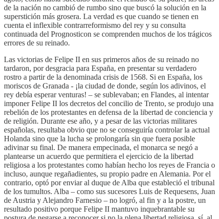
de la nación no cambió de rumbo sino que buscó la solución en la
superstición más grosera. La verdad es que cuando se tienen en
cuenta el inflexible contrarreformismo del rey y su consulta
continuada del Prognosticon se comprenden muchos de los trágicos
errores de su reinado.
Las victorias de Felipe II en sus primeros años de su reinado no
tardaron, por desgracia para España, en presentar su verdadero
rostro a partir de la denominada crisis de 1568. Si en España, los
moriscos de Granada - ¡la ciudad de donde, según los adivinos, el
rey debía esperar venturas! – se sublevaban; en Flandes, al intentar
imponer Felipe II los decretos del concilio de Trento, se produjo una
rebelión de los protestantes en defensa de la libertad de conciencia y
de religión. Durante ese año, y a pesar de las victorias militares
españolas, resultaba obvio que no se conseguiría controlar la actual
Holanda sino que la lucha se prolongaría sin que fuera posible
adivinar su final. De manera empecinada, el monarca se negó a
plantearse un acuerdo que permitiera el ejercicio de la libertad
religiosa a los protestantes como habían hecho los reyes de Francia o
incluso, aunque regañadientes, su propio padre en Alemania. Por el
contrario, optó por enviar al duque de Alba que estableció el tribunal
de los tumultos. Alba – como sus sucesores Luis de Requesens, Juan
de Austria y Alejandro Farnesio – no logró, al fin y a la postre, un
resultado positivo porque Felipe II mantuvo inquebrantable su
postura de negarse a reconocer si no la plena libertad religiosa, sí, al