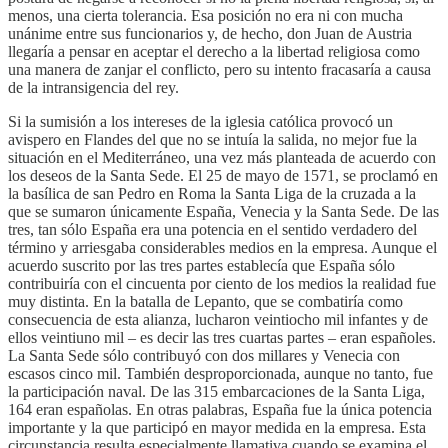
menos, una cierta tolerancia. Esa posición no era ni con mucha
unánime entre sus funcionarios y, de hecho, don Juan de Austria
llegaría a pensar en aceptar el derecho a la libertad religiosa como
una manera de zanjar el conflicto, pero su intento fracasaría a causa
de la intransigencia del rey.
Si la sumisión a los intereses de la iglesia católica provocó un
avispero en Flandes del que no se intuía la salida, no mejor fue la
situación en el Mediterráneo, una vez más planteada de acuerdo con
los deseos de la Santa Sede. El 25 de mayo de 1571, se proclamó en
la basílica de san Pedro en Roma la Santa Liga de la cruzada a la
que se sumaron únicamente España, Venecia y la Santa Sede. De las
tres, tan sólo España era una potencia en el sentido verdadero del
término y arriesgaba considerables medios en la empresa. Aunque el
acuerdo suscrito por las tres partes establecía que España sólo
contribuiría con el cincuenta por ciento de los medios la realidad fue
muy distinta. En la batalla de Lepanto, que se combatiría como
consecuencia de esta alianza, lucharon veintiocho mil infantes y de
ellos veintiuno mil – es decir las tres cuartas partes – eran españoles.
La Santa Sede sólo contribuyó con dos millares y Venecia con
escasos cinco mil. También desproporcionada, aunque no tanto, fue
la participación naval. De las 315 embarcaciones de la Santa Liga,
164 eran españolas. En otras palabras, España fue la única potencia
importante y la que participó en mayor medida en la empresa. Esta
circunstancia resulta especialmente llamativa cuando se examina el