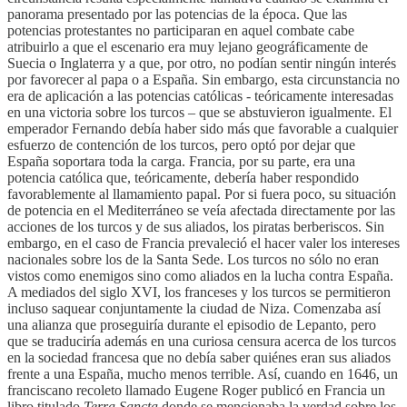
panorama presentado por las potencias de la época. Que las
potencias protestantes no participaran en aquel combate cabe
atribuirlo a que el escenario era muy lejano geográficamente de
Suecia o Inglaterra y a que, por otro, no podían sentir ningún interés
por favorecer al papa o a España. Sin embargo, esta circunstancia no
era de aplicación a las potencias católicas - teóricamente interesadas
en una victoria sobre los turcos – que se abstuvieron igualmente. El
emperador Fernando debía haber sido más que favorable a cualquier
esfuerzo de contención de los turcos, pero optó por dejar que
España soportara toda la carga. Francia, por su parte, era una
potencia católica que, teóricamente, debería haber respondido
favorablemente al llamamiento papal. Por si fuera poco, su situación
de potencia en el Mediterráneo se veía afectada directamente por las
acciones de los turcos y de sus aliados, los piratas berberiscos. Sin
embargo, en el caso de Francia prevaleció el hacer valer los intereses
nacionales sobre los de la Santa Sede. Los turcos no sólo no eran
vistos como enemigos sino como aliados en la lucha contra España.
A mediados del siglo XVI, los franceses y los turcos se permitieron
incluso saquear conjuntamente la ciudad de Niza. Comenzaba así
una alianza que proseguiría durante el episodio de Lepanto, pero
que se traduciría además en una curiosa censura acerca de los turcos
en la sociedad francesa que no debía saber quiénes eran sus aliados
frente a una España, mucho menos terrible. Así, cuando en 1646, un
franciscano recoleto llamado Eugene Roger publicó en Francia un
libro titulado
Terra Sancta
donde se mencionaba la verdad sobre los