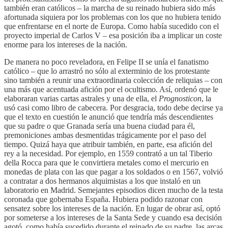
también eran católicos – la marcha de su reinado hubiera sido más
afortunada siquiera por los problemas con los que no hubiera tenido
que enfrentarse en el norte de Europa. Como había sucedido con el
proyecto imperial de Carlos V – esa posición iba a implicar un coste
enorme para los intereses de la nación.
De manera no poco reveladora, en Felipe II se unía el fanatismo
católico – que lo arrastró no sólo al exterminio de los protestante
sino también a reunir una extraordinaria colección de reliquias – con
una más que acentuada afición por el ocultismo. Así, ordenó que le
elaboraran varias cartas astrales y una de ella, el
Prognosticon
, la
usó casi como libro de cabecera. Por desgracia, todo debe decirse ya
que el texto en cuestión le anunció que tendría más descendientes
que su padre o que Granada sería una buena ciudad para él,
premoniciones ambas desmentidas trágicamente por el paso del
tiempo. Quizá haya que atribuir también, en parte, esa afición del
rey a la necesidad. Por ejemplo, en 1559 contrató a un tal Tiberio
della Rocca para que le convirtiera metales como el mercurio en
monedas de plata con las que pagar a los soldados o en 1567, volvió
a contratar a dos hermanos alquimistas a los que instaló en un
laboratorio en Madrid. Semejantes episodios dicen mucho de la testa
coronada que gobernaba España. Hubiera podido razonar con
sensatez sobre los intereses de la nación. En lugar de obrar así, optó
por someterse a los intereses de la Santa Sede y cuando esa decisión
agotó, como había sucedido durante el reinado de su padre, las arcas