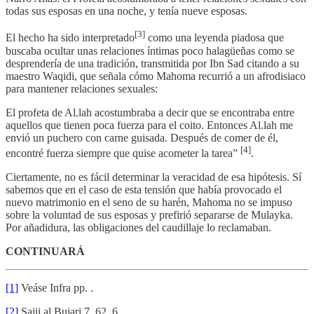
todas sus esposas en una noche, y tenía nueve esposas.
[3]
El hecho ha sido interpretado
como una leyenda piadosa que
buscaba ocultar unas relaciones íntimas poco halagüeñas como se
desprendería de una tradición, transmitida por Ibn Sad citando a su
maestro Waqidi, que señala cómo Mahoma recurrió a un afrodisiaco
para mantener relaciones sexuales:
El profeta de Al.lah acostumbraba a decir que se encontraba entre
aquellos que tienen poca fuerza para el coito. Entonces Al.lah me
envió un puchero con carne guisada. Después de comer de él,
[4]
encontré fuerza siempre que quise acometer la tarea”
.
Ciertamente, no es fácil determinar la veracidad de esa hipótesis. Sí
sabemos que en el caso de esta tensión que había provocado el
nuevo matrimonio en el seno de su harén, Mahoma no se impuso
sobre la voluntad de sus esposas y prefirió separarse de Mulayka.
Por añadidura, las obligaciones del caudillaje lo reclamaban.
CONTINUARÁ
[1]
Veáse Infra pp. .
[2]
Sajij al Bujari 7, 62, 6.