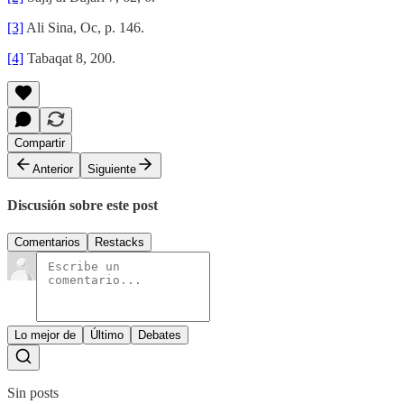
[3]
Ali Sina, Oc, p. 146.
[4]
Tabaqat 8, 200.
Compartir
Anterior
Siguiente
Discusión sobre este post
Comentarios
Restacks
Lo mejor de
Último
Debates
Sin posts