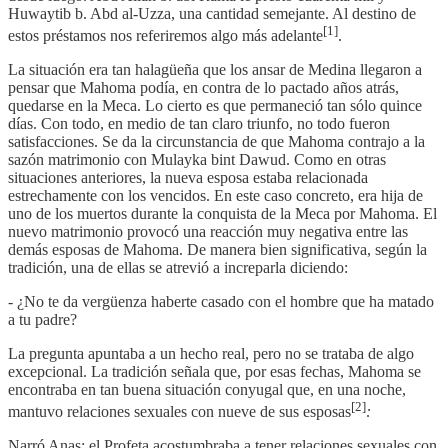
Huwaytib b. Abd al-Uzza, una cantidad semejante. Al destino de
[1]
estos préstamos nos referiremos algo más adelante
.
La situación era tan halagüeña que los ansar de Medina llegaron a
pensar que Mahoma podía, en contra de lo pactado años atrás,
quedarse en la Meca. Lo cierto es que permaneció tan sólo quince
días. Con todo, en medio de tan claro triunfo, no todo fueron
satisfacciones. Se da la circunstancia de que Mahoma contrajo a la
sazón matrimonio con Mulayka bint Dawud. Como en otras
situaciones anteriores, la nueva esposa estaba relacionada
estrechamente con los vencidos. En este caso concreto, era hija de
uno de los muertos durante la conquista de la Meca por Mahoma. El
nuevo matrimonio provocó una reacción muy negativa entre las
demás esposas de Mahoma. De manera bien significativa, según la
tradición, una de ellas se atrevió a increparla diciendo:
- ¿No te da vergüenza haberte casado con el hombre que ha matado
a tu padre?
La pregunta apuntaba a un hecho real, pero no se trataba de algo
excepcional. La tradición señala que, por esas fechas, Mahoma se
encontraba en tan buena situación conyugal que, en una noche,
[2]
mantuvo relaciones sexuales con nueve de sus esposas
:
Narró Anas: el Profeta acostumbraba a tener relaciones sexuales con