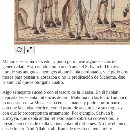
Mahoma se sabía vencedor y pudo permitirse algunos actos de
generosidad. Así, cuando compareció ante él Safwan b. Umayya,
uno de sus antiguos enemigos al que había perdonado, y le pidió dos
meses para pensar si abrazaba o no la predicación de Mahoma, éste
le anunció que le otorgaba cuatro.
Algo semejante sucedió con el tesoro de la Kaaba. En él habían
depositadas setenta mil onzas de oro. Mahoma no las tocó. Tampoco
lo necesitaba. La Meca estaba en sus manos y pudo conformarse
con que la ciudad corriera con el gasto de acuartelar a sus tropas y
con que le proporcionara armamento. Por ejemplo, Safwan b.
Umayya, que debía andar reflexionando sobre su conversión, le
prestó cien cotas de malla y cincuenta mil dirhemes. No fue el único,
desde luego. Abd Allah b. abi Rama le prestó cuarenta mil y