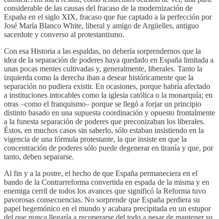
considerable de las causas del fracaso de la modernización de
España en el siglo XIX, fracaso que fue captado a la perfección por
José María Blanco White, liberal y amigo de Argüelles, antiguo
sacerdote y converso al protestantismo.
Con esa Historia a las espaldas, no debería sorprendernos que la
idea de la separación de poderes haya quedado en España limitada a
unas pocas mentes cultivadas y, generalmente, liberales. Tanto la
izquierda como la derecha iban a desear históricamente que la
separación no pudiera existir. En ocasiones, porque habría afectado
a instituciones intocables como la iglesia católica o la monarquía; en
otras –como el franquismo– porque se llegó a forjar un principio
distinto basado en una supuesta coordinación y opuesto frontalmente
a la funesta separación de poderes que preconizaban los liberales.
Éstos, en muchos casos sin saberlo, sólo estaban insistiendo en la
vigencia de una fórmula protestante, la que insiste en que la
concentración de poderes sólo puede degenerar en tiranía y que, por
tanto, deben separarse.
Al fin y a la postre, el hecho de que España permaneciera en el
bando de la Contrarreforma convertida en espada de la misma y en
enemiga cerril de todos los avances que significó la Reforma tuvo
pavorosas consecuencias. No sorprende que España perdiera su
papel hegemónico en el mundo y acabara precipitada en un estupor
del que nunca llegaría a recuperarse del todo a pesar de mantener su