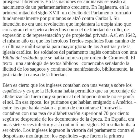
prosperar libremente. En las naciones escandinavas se asistió al
nacimiento de un parlamentarismo creciente. En Inglaterra, en la
primera mitad del siglo XVII, un ejército del Parlamento formado
fundamentalmente por puritanos se alzó contra Carlos I. Su
intención no era una revolución que implantara la utopía sino que
consagrara el respeto a derechos como el de libertad de culto, de
expresión o de representación y de propiedad privada. Así, en 1642,
el mismo año en que los heroicos Tercios españoles iban camino de
su última e inútil sangría para mayor gloria de los Austrias y de la
iglesia católica, los soldados del parlamento inglés contaban con una
Biblia del soldado
que se había impreso por orden de Cromwell. El
texto –una antología de textos bíblicos– comenzaba señalando la
ilicitud de los saqueos y continuaba manifestando, bíblicamente, la
justicia de la causa de la libertad.
Bien es cierto que los ingleses contaban con una ventaja sobre los
españoles y es que la Reforma había permitido que su porcentaje de
alfabetización fuera muy superior al del Imperio donde no se ponía
el sol. En esa época, los puritanos que habían emigrado a América –
entre los que había estado a punto de encontrarse Cromwell–
contaban con una tasa de alfabetización superior al 70 por ciento
según se desprende de los documentos de la época. En España, era
unas siete veces inferior y así continuó por siglos. El resultado iba a
ser obvio. Los ingleses lograron la victoria del parlamento contra el
despotismo monárquico; los españoles –que fueron la primera