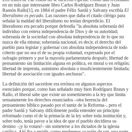
en un más que interesante libro Carlos Rodríguez Braun y Juan
Ramón Rallo[1], en 1884 el padre Félix Sardá y Salvany escribía
El
liberalismo es pecado
. Las razones que daba el citado clérigo para
señalar la maldad del liberalismo no tenían desperdicio. El
liberalismo era pecado porque defendía "la absoluta soberanía del
individuo con entera independencia de Dios y de su autoridad;
soberanía de la sociedad con absoluta independencia de lo que no
nazca de ella misma; soberanía nacional, es decir, el derecho del
pueblo para legislar y gobernar con absoluta independencia de todo
criterio que no sea el de su propia voluntad, expresada por el
sufragio primero y por la mayoría parlamentaria después; libertad de
pensamiento sin limitación alguna en política, en moral o en religión;
libertad de imprenta, asimismo absoluta o insuficientemente limitada;
libertad de asociación con iguales anchuras".
La definición del sacerdote era errónea en algunos aspectos
esenciales porque, como han señalado muy bien Rodríguez Braun y
Rallo, el liberal sabe que existe un sometimiento a la ley que limita
sensatamente los derechos enunciados –otra herencia del
pensamiento bíblico pasado por el tamiz de la Reforma–, pero el
padre Sardá y Salvany difícilmente podía entender un principio
reformado como el de la primacía de la ley sobre toda institución y,
sobre todo, tenía pavor a la idea de que el pueblo decidiera su
destino –¡y lo votara!– sin someterse a los dictados de la iglesia
católica. Ahí iba a residir, como tendremos ocasión de ver, una parte