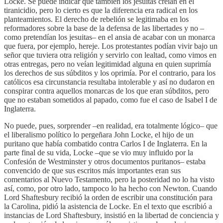
Locke. Se puede indicar que también los jesuitas creían en el
tiranicidio, pero lo cierto es que la diferencia era radical en los
planteamientos. El derecho de rebelión se legitimaba en los
reformadores sobre la base de la defensa de las libertades y no –
como pretendían los jesuitas– en el ansia de acabar con un monarca
que fuera, por ejemplo, hereje. Los protestantes podían vivir bajo un
señor que tuviera otra religión y servirlo con lealtad, como vimos en
otras entregas, pero no veían legitimidad alguna en quien suprimía
los derechos de sus súbditos y los oprimía. Por el contrario, para los
católicos esa circunstancia resultaba intolerable y así no dudaron en
conspirar contra aquellos monarcas de los que eran súbditos, pero
que no estaban sometidos al papado, como fue el caso de Isabel I de
Inglaterra.
No puede, pues, sorprender –en realidad, era totalmente lógico– que
el liberalismo político lo pergeñara John Locke, el hijo de un
puritano que había combatido contra Carlos I de Inglaterra. En la
parte final de su vida, Locke –que se vio muy influido por la
Confesión de Westminster y otros documentos puritanos– estaba
convencido de que sus escritos más importantes eran sus
comentarios al Nuevo Testamento, pero la posteridad no lo ha visto
así, como, por otro lado, tampoco lo ha hecho con Newton. Cuando
Lord Shaftesbury recibió la orden de escribir una constitución para
la Carolina, pidió la asistencia de Locke. En el texto que escribió a
instancias de Lord Shaftesbury, insistió en la libertad de conciencia y