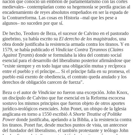
nación que conoció un embrión de parlamentarismo con las cortes
medievales– contemplarían como su hegemonía se perdía gracias al
encadenamiento de reyes absolutos empeñados en ser la espada de
la Contrarreforma. Las cosas en Historia –mal que les pese a
algunos– no suceden por que sí.
De hecho, Teodoro de Beza, el sucesor de Calvino en el pastorado
ginebrino, ya había escrito su
El derecho de los magistrados
, una
obra donde justificaba la resistencia armada contra los tiranos. Y en
1579, se había publicado el
Vindiciae Contra Tyrannos
(
Claims
Against Tyrants
) donde se formulaba la idea del contrato social
esencial para el desarrollo del liberalismo posterior afirmándose que
"existe siempre y en todo lugar una obligación mutua y recíproca
entre el pueblo y el príncipe.... Si el príncipe falla en su promesa, el
pueblo está exento de obediencia, el contrato queda anulado y los
derechos de obligación carecen de fuerza".
Beza o el autor de
Vindiciae
no fueron una excepción. John Knox,
un discípulo de Calvino que fue esencial en la Reforma escocesa
sostuvo los mismos principios que fueron objeto de otros aportes
jurídico-teológicos esenciales. John Ponet, un obispo de la Iglesia
anglicana en torno a 1550 escribió
A Shorte Treatise of Politike
Power
donde justificaba, apelando a la Biblia, a la resistencia contra
los tiranos. Ponet fue, desde muchos puntos de vista, un antecesor
del fundador del liberalismo, el también protestante y teólogo John