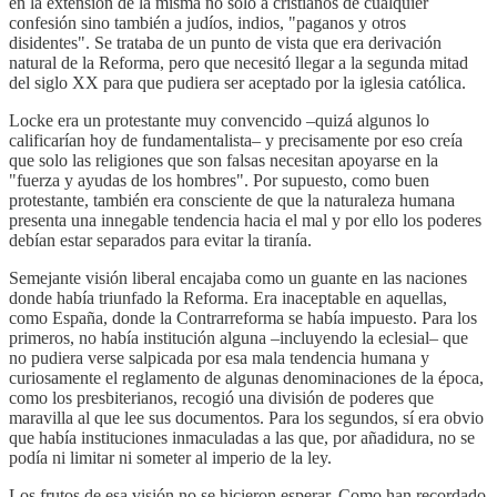
en la extensión de la misma no sólo a cristianos de cualquier
confesión sino también a judíos, indios, "paganos y otros
disidentes". Se trataba de un punto de vista que era derivación
natural de la Reforma, pero que necesitó llegar a la segunda mitad
del siglo XX para que pudiera ser aceptado por la iglesia católica.
Locke era un protestante muy convencido –quizá algunos lo
calificarían hoy de fundamentalista– y precisamente por eso creía
que solo las religiones que son falsas necesitan apoyarse en la
"fuerza y ayudas de los hombres". Por supuesto, como buen
protestante, también era consciente de que la naturaleza humana
presenta una innegable tendencia hacia el mal y por ello los poderes
debían estar separados para evitar la tiranía.
Semejante visión liberal encajaba como un guante en las naciones
donde había triunfado la Reforma. Era inaceptable en aquellas,
como España, donde la Contrarreforma se había impuesto. Para los
primeros, no había institución alguna –incluyendo la eclesial– que
no pudiera verse salpicada por esa mala tendencia humana y
curiosamente el reglamento de algunas denominaciones de la época,
como los presbiterianos, recogió una división de poderes que
maravilla al que lee sus documentos. Para los segundos, sí era obvio
que había instituciones inmaculadas a las que, por añadidura, no se
podía ni limitar ni someter al imperio de la ley.
Los frutos de esa visión no se hicieron esperar. Como han recordado