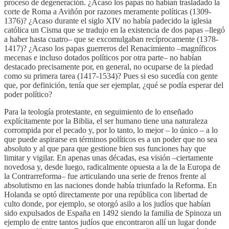
proceso de degeneración. ¿Acaso los papas no habían trasladado la
corte de Roma a Aviñón por razones meramente políticas (1309-
1376)? ¿Acaso durante el siglo XIV no había padecido la iglesia
católica un Cisma que se tradujo en la existencia de dos papas –llegó
a haber hasta cuatro– que se excomulgaban recíprocamente (1378-
1417)? ¿Acaso los papas guerreros del Renacimiento –magníficos
mecenas e incluso dotados políticos por otra parte– no habían
destacado precisamente por, en general, no ocuparse de la piedad
como su primera tarea (1417-1534)? Pues si eso sucedía con gente
que, por definición, tenía que ser ejemplar, ¿qué se podía esperar del
poder político?
Para la teología protestante, en seguimiento de lo enseñado
explícitamente por la Biblia, el ser humano tiene una naturaleza
corrompida por el pecado y, por lo tanto, lo mejor – lo único – a lo
que puede aspirarse en términos políticos es a un poder que no sea
absoluto y al que para que gestione bien sus funciones hay que
limitar y vigilar. En apenas unas décadas, esa visión –ciertamente
novedosa y, desde luego, radicalmente opuesta a la de la Europa de
la Contrarreforma– fue articulando una serie de frenos frente al
absolutismo en las naciones donde había triunfado la Reforma. En
Holanda se optó directamente por una república con libertad de
culto donde, por ejemplo, se otorgó asilo a los judíos que habían
sido expulsados de España en 1492 siendo la familia de Spinoza un
ejemplo de entre tantos judíos que encontraron allí un lugar donde