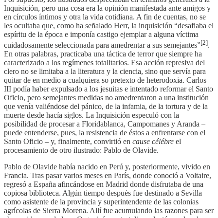
Inquisición, pero una cosa era la opinión manifestada ante amigos y
en círculos íntimos y otra la vida cotidiana. A fin de cuentas, no se
les ocultaba que, como ha señalado Herr, la inquisición “desafiaba el
espíritu de la época e imponía castigo ejemplar a alguna víctima
[2]
cuidadosamente seleccionada para amedrentar a sus semejantes”
.
En otras palabras, practicaba una táctica de terror que siempre ha
caracterizado a los regímenes totalitarios. Esa acción represiva del
clero no se limitaba a la literatura y la ciencia, sino que servía para
quitar de en medio a cualquiera so pretexto de heterodoxia. Carlos
III podía haber expulsado a los jesuitas e intentado reformar el Santo
Oficio, pero semejantes medidas no amedrentaron a una institución
que venía valiéndose del pánico, de la infamia, de la tortura y de la
muerte desde hacía siglos. La Inquisición especuló con la
posibilidad de procesar a Floridablanca, Campomanes y Aranda –
puede entenderse, pues, la resistencia de éstos a enfrentarse con el
Santo Oficio – y, finalmente, convirtió en
cause célébre
el
procesamiento de otro ilustrado: Pablo de Olavide.
Pablo de Olavide había nacido en Perú y, posteriormente, vivido en
Francia. Tras pasar varios meses en París, donde conoció a Voltaire,
regresó a España afincándose en Madrid donde disfrutaba de una
copiosa biblioteca. Algún tiempo después fue destinado a Sevilla
como asistente de la provincia y superintendente de las colonias
agrícolas de Sierra Morena. Allí fue acumulando las razones para ser