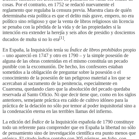
cosas. Por el contrario, en 1752 se redactó nuevamente el
reglamento que regulaba la censura previa. Muestra clara de quién
determinaba esta política es que el delito más grave, empero, no era
político sino religioso y que la venta de libros religiosos sin licencia
se penaba con la pérdida de la vida y de las propiedades si la
intención era extender la herejía y seis años de presidio y doscientos
[1]
ducados de multa si no lo era
.
En España, la Inquisición tenía su
Índice de libros prohibidos
propio
– uno apareció en 1747 y otro en 1790 – y la simple posesión de
alguna de las obras contenidas en el mismo constituía un pecado
punible con la excomunión. De hecho, los confesores estaban
sometidos a la obligación de preguntar sobre la posesión o el
conocimiento de la posesión de tan peligroso material a los que se
acercaban al sacramento de la penitencia, especialmente en
Cuaresma, quedando claro que la absolución del pecado quedaba
reservada al Santo Oficio. Ni que decir tiene que, como en los siglos
anteriores, semejante práctica era caldo de cultivo idóneo para la
práctica de la delación no sólo por temor al poder inquisitorial sino a
la condenación eterna en las terribles llamas del infierno.
La edición del
Índice
de la Inquisición española de 1790 constituye
todo un referente para comprender que en España la libertad no sólo
de pensamiento sino de investigación científica era punto menos que
utópica. El citado índice contaba con 305 páginas, en folio, con