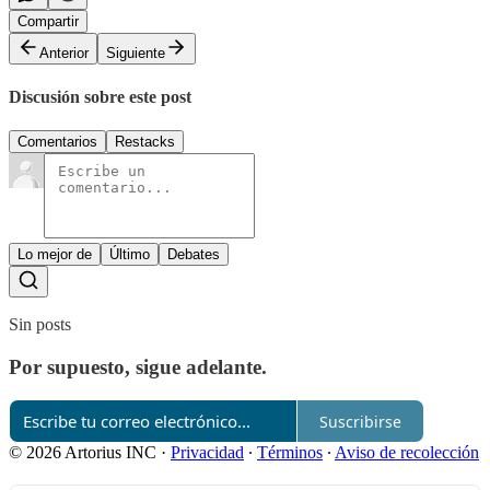
Compartir
Anterior
Siguiente
Discusión sobre este post
Comentarios
Restacks
Lo mejor de
Último
Debates
Sin posts
Por supuesto, sigue adelante.
Suscribirse
© 2026 Artorius INC
·
Privacidad
∙
Términos
∙
Aviso de recolección