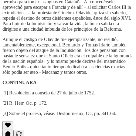
permiso para tomar las aguas en Cataluña. Al concedérsele,
aprovechó para escapar a Francia y de allí – al solicitar Carlos III la
extradición – a la protestante Ginebra. Olavide, quizá sin saberlo,
repetía el destino de otros disidentes españoles, éstos del siglo XVI.
Para huir de la Inquisición y salvar la vida, la única salida era
dirigirse a una ciudad imbuida de los principios de la Reforma.
Aunque el castigo de Olavide fue ejemplarizante, no resultó,
lamentablemente, excepcional. Bernardo y Tomás Iriarte también
fueron objeto del ataque de la Inquisición –los dos pensaban con
bastante sensatez que el Santo Oficio era el culpable de la ignorancia
de la nación española– y lo mismo puede decirse del matemático
Benito Bails - quien tanto tiempo dedicaba a las ciencias exactas
sólo podía ser ateo - Macanaz y tantos otros.
CONTINUARÁ
[1] Resolución a consejo de 27 de julio de 1752.
[2] R. Herr, Oc, p. 172.
[3] Sobre el proceso, véase: Desfourneaux, Oc, pp. 341-64.