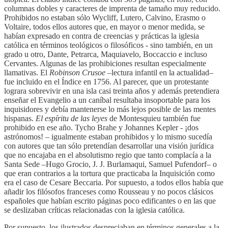
columnas dobles y caracteres de imprenta de tamaño muy reducido.
Prohibidos no estaban sólo Wycliff, Lutero, Calvino, Erasmo o
Voltaire, todos ellos autores que, en mayor o menor medida, se
habían expresado en contra de creencias y prácticas la iglesia
católica en términos teológicos o filosóficos - sino también, en un
grado u otro, Dante, Petrarca, Maquiavelo, Boccaccio e incluso
Cervantes. Algunas de las prohibiciones resultan especialmente
llamativas. El
Robinson Crusoe
–lectura infantil en la actualidad–
fue incluido en el Índice en 1756. Al parecer, que un protestante
lograra sobrevivir en una isla casi treinta años y además pretendiera
enseñar el Evangelio a un caníbal resultaba insoportable para los
inquisidores y debía mantenerse lo más lejos posible de las mentes
hispanas.
El espíritu de las leyes
de Montesquieu también fue
prohibido en ese año. Tycho Brahe y Johannes Kepler - ¡dos
astrónomos! – igualmente estaban prohibidos y lo mismo sucedía
con autores que tan sólo pretendían desarrollar una visión jurídica
que no encajaba en el absolutismo regio que tanto complacía a la
Santa Sede –Hugo Grocio, J. J. Burlamaqui, Samuel Pufendorf– o
que eran contrarios a la tortura que practicaba la Inquisición como
era el caso de Cesare Beccaria. Por supuesto, a todos ellos había que
añadir los filósofos franceses como Rousseau y no pocos clásicos
españoles que habían escrito páginas poco edificantes o en las que
se deslizaban críticas relacionadas con la iglesia católica.
Por supuesto, los ilustrados despreciaban en términos generales a la