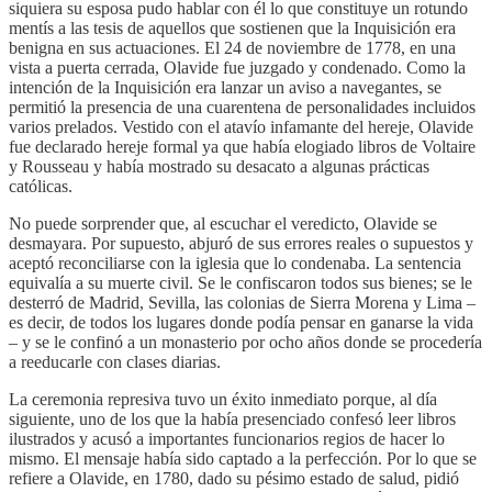
siquiera su esposa pudo hablar con él lo que constituye un rotundo
mentís a las tesis de aquellos que sostienen que la Inquisición era
benigna en sus actuaciones. El 24 de noviembre de 1778, en una
vista a puerta cerrada, Olavide fue juzgado y condenado. Como la
intención de la Inquisición era lanzar un aviso a navegantes, se
permitió la presencia de una cuarentena de personalidades incluidos
varios prelados. Vestido con el atavío infamante del hereje, Olavide
fue declarado hereje formal ya que había elogiado libros de Voltaire
y Rousseau y había mostrado su desacato a algunas prácticas
católicas.
No puede sorprender que, al escuchar el veredicto, Olavide se
desmayara. Por supuesto, abjuró de sus errores reales o supuestos y
aceptó reconciliarse con la iglesia que lo condenaba. La sentencia
equivalía a su muerte civil. Se le confiscaron todos sus bienes; se le
desterró de Madrid, Sevilla, las colonias de Sierra Morena y Lima –
es decir, de todos los lugares donde podía pensar en ganarse la vida
– y se le confinó a un monasterio por ocho años donde se procedería
a reeducarle con clases diarias.
La ceremonia represiva tuvo un éxito inmediato porque, al día
siguiente, uno de los que la había presenciado confesó leer libros
ilustrados y acusó a importantes funcionarios regios de hacer lo
mismo. El mensaje había sido captado a la perfección. Por lo que se
refiere a Olavide, en 1780, dado su pésimo estado de salud, pidió