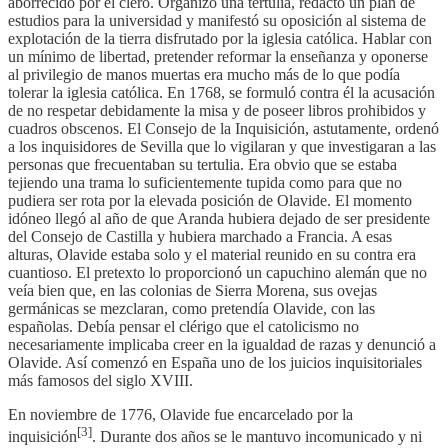
aborrecido por el clero. Organizó una tertulia, redactó un plan de
estudios para la universidad y manifestó su oposición al sistema de
explotación de la tierra disfrutado por la iglesia católica. Hablar con
un mínimo de libertad, pretender reformar la enseñanza y oponerse
al privilegio de manos muertas era mucho más de lo que podía
tolerar la iglesia católica. En 1768, se formuló contra él la acusación
de no respetar debidamente la misa y de poseer libros prohibidos y
cuadros obscenos. El Consejo de la Inquisición, astutamente, ordenó
a los inquisidores de Sevilla que lo vigilaran y que investigaran a las
personas que frecuentaban su tertulia. Era obvio que se estaba
tejiendo una trama lo suficientemente tupida como para que no
pudiera ser rota por la elevada posición de Olavide. El momento
idóneo llegó al año de que Aranda hubiera dejado de ser presidente
del Consejo de Castilla y hubiera marchado a Francia. A esas
alturas, Olavide estaba solo y el material reunido en su contra era
cuantioso. El pretexto lo proporcionó un capuchino alemán que no
veía bien que, en las colonias de Sierra Morena, sus ovejas
germánicas se mezclaran, como pretendía Olavide, con las
españolas. Debía pensar el clérigo que el catolicismo no
necesariamente implicaba creer en la igualdad de razas y denunció a
Olavide. Así comenzó en España uno de los juicios inquisitoriales
más famosos del siglo XVIII.
En noviembre de 1776, Olavide fue encarcelado por la
[3]
inquisición
. Durante dos años se le mantuvo incomunicado y ni