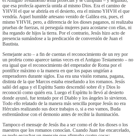
el Antiguo Testamento tenía profecías y se cumplían – y segundo,
que esa profecía aparecía unida al mismo Dios. Era el camino de
YHVH el que se abriría en el desierto, era el mismo YHVH el que
vendría. Aquel humilde artesano venido de Galilea era, pues, el
mismo YHVH, pero, a diferencia de los dioses paganos, ni realizaba
pruebas de fuerzas, ni perseguía mujeres para acostarse con ellas, ni
iba regando de hijos la tierra. Por el contrario, Jesús hizo acto de
presencia sumándose a la predicación de conversión de Juan el
Bautista.
Semejante acto – a fin de cuentas el reconocimiento de un rey por
un profeta como aparece tantas veces en el Antiguo Testamento – no
era igual que el reconocimiento del emperador de Roma por el
pontífice máximo o la manera en que los papas ungirían a
emperadores durante siglos. Esa era una visión romana, pagana,
distinta de la que Marcos estaba enseñando a los romanos. Jesús
salió del agua y el Espíritu Santo descendió sobre él y Dios lo
reconoció como quién era. Luego el Espíritu lo llevó al desierto
donde ayunó, fue tentado por el Diablo y los ángeles lo sirvieron.
Todo ello relatado de la manera más sencilla porque Jesús no era
Hércules realizando sus doce trabajos o, si a eso vamos, Buda
enfrentándose con el demonio antes de recibir la iluminación.
Tampoco el mensaje de Jesús iba a ser como el de los dioses o los
maestros que los romanos conocían. Cuando Juan fue encarcelado,
se pudo escuchar un mensaje que afirmaba cuatro cosas: