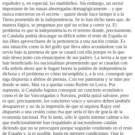
españoles y, en especial, los madrileños. Sin embargo, un sector
importante de las masas aborregadas demagógicamente – y que
nunca estuvieron en el secreto – quiere desde hace tiempo ir a la
Tierra prometida de la independencia. Se lo han dicho tanto que, de
manera lógica, se preguntan por qué no echar a correr ya. El
problema es que la independencia es el terreno donde, precisamente,
ni Cataluña podría descargar su déficit sobre el resto de España ni
sus élites aprovecharse de la pertenencia a una nación común. Es
una situación como la del golfo que lleva años acostándose con la
novia bajo la promesa de que se casará con ella porque es lo que
más desea junto con emanciparse de sus padres. La novia a la que se
han beneficiado los nacionalistas prometiendo que se casarían con
ella anhela ahora que le hagan buena la palabra de independencia
dichosa y el problema es cómo incumplirla y, a la vez, conseguir que
siga dispuesta a abrirse de piernas. Con ese panorama y se mire por
donde se mire, Mas va a quedar como Rufete en Lorca. Por
supuesto, si Cataluña lograra conseguir un concierto económico
como el de las Vascongadas o Navarra, podría quizá salvarse, pero
es que, precisamente, los conciertos vasco y navarro deben también
desaparecer y no da la impresión de que ni siquiera Rajoy esté
dispuesto a una cesión como ésa que sería el tiro de gracia de la
economía nacional. Por lo tanto, sólo le queda intentar calmar a los
que tradicionalmente han respaldado al nacionalismo catalán
diciendo que no se preocupen porque seguirán vendiendo en el resto
de España y, si es posible, hasta en mejores condiciones. Que lo