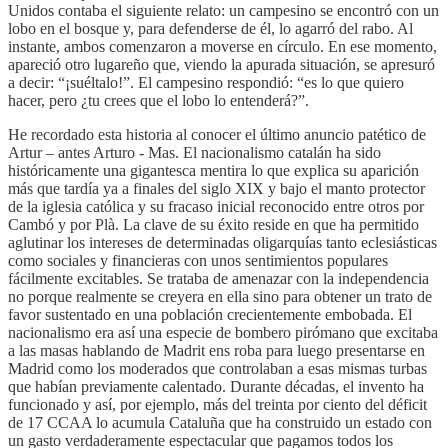
Unidos contaba el siguiente relato: un campesino se encontró con un
lobo en el bosque y, para defenderse de él, lo agarró del rabo. Al
instante, ambos comenzaron a moverse en círculo. En ese momento,
apareció otro lugareño que, viendo la apurada situación, se apresuró
a decir: “¡suéltalo!”. El campesino respondió: “es lo que quiero
hacer, pero ¿tu crees que el lobo lo entenderá?”.
He recordado esta historia al conocer el último anuncio patético de
Artur – antes Arturo - Mas. El nacionalismo catalán ha sido
históricamente una gigantesca mentira lo que explica su aparición
más que tardía ya a finales del siglo XIX y bajo el manto protector
de la iglesia católica y su fracaso inicial reconocido entre otros por
Cambó y por Plà. La clave de su éxito reside en que ha permitido
aglutinar los intereses de determinadas oligarquías tanto eclesiásticas
como sociales y financieras con unos sentimientos populares
fácilmente excitables. Se trataba de amenazar con la independencia
no porque realmente se creyera en ella sino para obtener un trato de
favor sustentado en una población crecientemente embobada. El
nacionalismo era así una especie de bombero pirómano que excitaba
a las masas hablando de Madrit ens roba para luego presentarse en
Madrid como los moderados que controlaban a esas mismas turbas
que habían previamente calentado. Durante décadas, el invento ha
funcionado y así, por ejemplo, más del treinta por ciento del déficit
de 17 CCAA lo acumula Cataluña que ha construido un estado con
un gasto verdaderamente espectacular que pagamos todos los