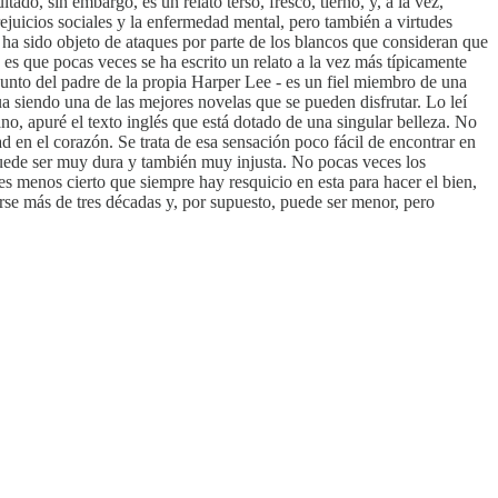
o, sin embargo, es un relato terso, fresco, tierno, y, a la vez,
juicios sociales y la enfermedad mental, pero también a virtudes
a ha sido objeto de ataques por parte de los blancos que consideran que
 es que pocas veces se ha escrito un relato a la vez más típicamente
asunto del padre de la propia Harper Lee - es un fiel miembro de una
nua siendo una de las mejores novelas que se pueden disfrutar. Lo leí
ano, apuré el texto inglés que está dotado de una singular belleza. No
d en el corazón. Se trata de esa sensación poco fácil de encontrar en
a puede ser muy dura y también muy injusta. No pocas veces los
s menos cierto que siempre hay resquicio en esta para hacer el bien,
arse más de tres décadas y, por supuesto, puede ser menor, pero