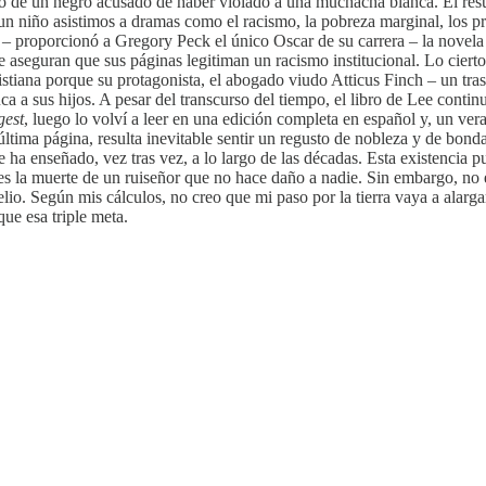
de un negro acusado de haber violado a una muchacha blanca. El resultad
n niño asistimos a dramas como el racismo, la pobreza marginal, los pre
ine – proporcionó a Gregory Peck el único Oscar de su carrera – la novel
ue aseguran que sus páginas legitiman un racismo institucional. Lo cierto
ristiana porque su protagonista, el abogado viudo Atticus Finch – un tr
uca a sus hijos. A pesar del transcurso del tiempo, el libro de Lee conti
gest
, luego lo volví a leer en una edición completa en español y, un ver
última página, resulta inevitable sentir un regusto de nobleza y de bonda
a me ha enseñado, vez tras vez, a lo largo de las décadas. Esta existenci
es la muerte de un ruiseñor que no hace daño a nadie. Sin embargo, no e
lio. Según mis cálculos, no creo que mi paso por la tierra vaya a alarg
e esa triple meta.