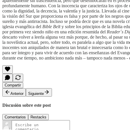
aparentemente sin trascendencia, pero que desembocarán en el proceso 
profundamente humano. Con la inocencia que caracteriza los ojos de u
como la dignidad, la decencia, la valentía y la justicia. Llevada al c
la visión del Sur que proporciona es falsa y por parte de los negros q
sureño y más antirracista. Incluso se podría decir que es una novela c
iglesia evangélica del
Bible Belt
y sobre los principios de la Biblia ed
por primera vez siendo niño en una edición resumida del
Reader´s Di
descarto volver a leerla alguna vez más porque, de hecho, al pasar su 
la novelística actual, pero, sobre todo, es paralela a algo que la vid
inocentes son aniquilados de manera tan brutal e innecesaria como lo 
para ser íntegro y para vivir de acuerdo con las enseñanzas del Evange
durante ese tiempo, no ambiciono nada más – tampoco nada menos - qu
Compartir
Anterior
Siguiente
Discusión sobre este post
Comentarios
Restacks