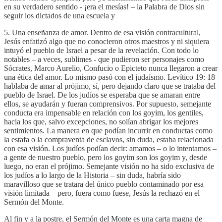
en su verdadero sentido - ¡era el mesías! – la Palabra de Dios sin
seguir los dictados de una escuela y
5. Una enseñanza de amor. Dentro de esa visión contracultural,
Jesús enfatizó algo que no conocieron otros maestros y ni siquiera
intuyó el pueblo de Israel a pesar de la revelación. Con todo lo
notables – a veces, sublimes - que pudieron ser personajes como
Sócrates, Marco Aurelio, Confucio o Epicteto nunca llegaron a crear
una ética del amor. Lo mismo pasó con el judaísmo. Levítico 19: 18
hablaba de amar al prójimo, sí, pero dejando claro que se trataba del
pueblo de Israel. De los judíos se esperaba que se amaran entre
ellos, se ayudarán y fueran comprensivos. Por supuesto, semejante
conducta era impensable en relación con los goyim, los gentiles,
hacia los que, salvo excepciones, no solían abrigar los mejores
sentimientos. La manera en que podían incurrir en conductas como
la estafa o la compraventa de esclavos, sin duda, estaba relacionada
con esa visión. Los judíos podían decir: amamos – o lo intentamos –
a gente de nuestro pueblo, pero los goyim son los goyim y, desde
luego, no eran el prójimo. Semejante visión no ha sido exclusiva de
los judíos a lo largo de la Historia – sin duda, habría sido
maravilloso que se tratara del único pueblo contaminado por esa
visión limitada – pero, fuera como fuese, Jesús la rechazó en el
Sermón del Monte.
Al fin y a la postre, el Sermón del Monte es una carta magna de