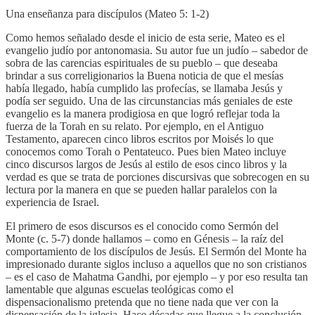
Una enseñanza para discípulos (Mateo 5: 1-2)
Como hemos señalado desde el inicio de esta serie, Mateo es el
evangelio judío por antonomasia. Su autor fue un judío – sabedor de
sobra de las carencias espirituales de su pueblo – que deseaba
brindar a sus correligionarios la Buena noticia de que el mesías
había llegado, había cumplido las profecías, se llamaba Jesús y
podía ser seguido. Una de las circunstancias más geniales de este
evangelio es la manera prodigiosa en que logró reflejar toda la
fuerza de la Torah en su relato. Por ejemplo, en el Antiguo
Testamento, aparecen cinco libros escritos por Moisés lo que
conocemos como Torah o Pentateuco. Pues bien Mateo incluye
cinco discursos largos de Jesús al estilo de esos cinco libros y la
verdad es que se trata de porciones discursivas que sobrecogen en su
lectura por la manera en que se pueden hallar paralelos con la
experiencia de Israel.
El primero de esos discursos es el conocido como Sermón del
Monte (c. 5-7) donde hallamos – como en Génesis – la raíz del
comportamiento de los discípulos de Jesús. El Sermón del Monte ha
impresionado durante siglos incluso a aquellos que no son cristianos
– es el caso de Mahatma Gandhi, por ejemplo – y por eso resulta tan
lamentable que algunas escuelas teológicas como el
dispensacionalismo pretenda que no tiene nada que ver con la
dispensación de la iglesia. Hace décadas que llegue a la conclusión