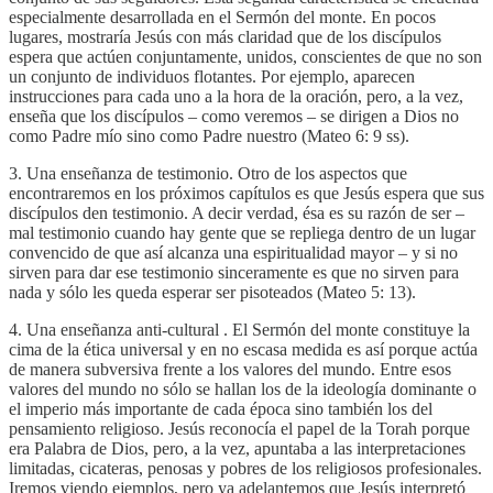
especialmente desarrollada en el Sermón del monte. En pocos
lugares, mostraría Jesús con más claridad que de los discípulos
espera que actúen conjuntamente, unidos, conscientes de que no son
un conjunto de individuos flotantes. Por ejemplo, aparecen
instrucciones para cada uno a la hora de la oración, pero, a la vez,
enseña que los discípulos – como veremos – se dirigen a Dios no
como Padre mío sino como Padre nuestro (Mateo 6: 9 ss).
3. Una enseñanza de testimonio. Otro de los aspectos que
encontraremos en los próximos capítulos es que Jesús espera que sus
discípulos den testimonio. A decir verdad, ésa es su razón de ser –
mal testimonio cuando hay gente que se repliega dentro de un lugar
convencido de que así alcanza una espiritualidad mayor – y si no
sirven para dar ese testimonio sinceramente es que no sirven para
nada y sólo les queda esperar ser pisoteados (Mateo 5: 13).
4. Una enseñanza anti-cultural . El Sermón del monte constituye la
cima de la ética universal y en no escasa medida es así porque actúa
de manera subversiva frente a los valores del mundo. Entre esos
valores del mundo no sólo se hallan los de la ideología dominante o
el imperio más importante de cada época sino también los del
pensamiento religioso. Jesús reconocía el papel de la Torah porque
era Palabra de Dios, pero, a la vez, apuntaba a las interpretaciones
limitadas, cicateras, penosas y pobres de los religiosos profesionales.
Iremos viendo ejemplos, pero ya adelantemos que Jesús interpretó