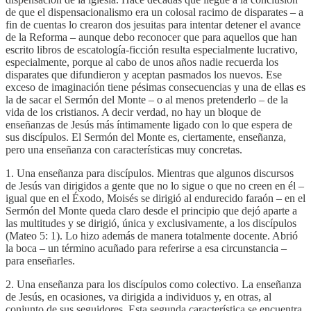
de que el dispensacionalismo era un colosal racimo de disparates – a
fin de cuentas lo crearon dos jesuitas para intentar detener el avance
de la Reforma – aunque debo reconocer que para aquellos que han
escrito libros de escatología-ficción resulta especialmente lucrativo,
especialmente, porque al cabo de unos años nadie recuerda los
disparates que difundieron y aceptan pasmados los nuevos. Ese
exceso de imaginación tiene pésimas consecuencias y una de ellas es
la de sacar el Sermón del Monte – o al menos pretenderlo – de la
vida de los cristianos. A decir verdad, no hay un bloque de
enseñanzas de Jesús más íntimamente ligado con lo que espera de
sus discípulos. El Sermón del Monte es, ciertamente, enseñanza,
pero una enseñanza con características muy concretas.
1. Una enseñanza para discípulos. Mientras que algunos discursos
de Jesús van dirigidos a gente que no lo sigue o que no creen en él –
igual que en el Éxodo, Moisés se dirigió al endurecido faraón – en el
Sermón del Monte queda claro desde el principio que dejó aparte a
las multitudes y se dirigió, única y exclusivamente, a los discípulos
(Mateo 5: 1). Lo hizo además de manera totalmente docente. Abrió
la boca – un término acuñado para referirse a esa circunstancia –
para enseñarles.
2. Una enseñanza para los discípulos como colectivo. La enseñanza
de Jesús, en ocasiones, va dirigida a individuos y, en otras, al
conjunto de sus seguidores. Esta segunda característica se encuentra