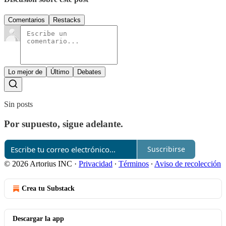
Comentarios
Restacks
Lo mejor de
Último
Debates
Sin posts
Por supuesto, sigue adelante.
Suscribirse
© 2026 Artorius INC
·
Privacidad
∙
Términos
∙
Aviso de recolección
Crea tu Substack
Descargar la app