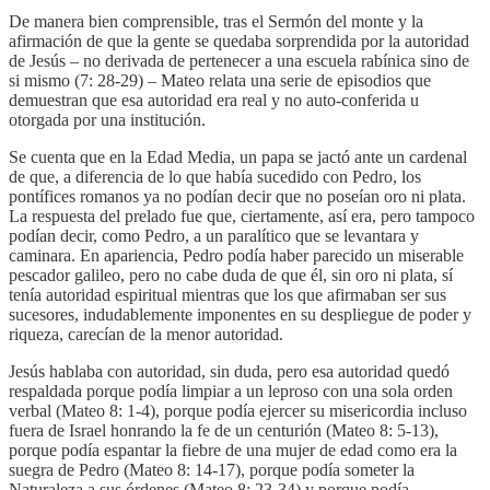
De manera bien comprensible, tras el Sermón del monte y la
afirmación de que la gente se quedaba sorprendida por la autoridad
de Jesús – no derivada de pertenecer a una escuela rabínica sino de
si mismo (7: 28-29) – Mateo relata una serie de episodios que
demuestran que esa autoridad era real y no auto-conferida u
otorgada por una institución.
Se cuenta que en la Edad Media, un papa se jactó ante un cardenal
de que, a diferencia de lo que había sucedido con Pedro, los
pontífices romanos ya no podían decir que no poseían oro ni plata.
La respuesta del prelado fue que, ciertamente, así era, pero tampoco
podían decir, como Pedro, a un paralítico que se levantara y
caminara. En apariencia, Pedro podía haber parecido un miserable
pescador galileo, pero no cabe duda de que él, sin oro ni plata, sí
tenía autoridad espiritual mientras que los que afirmaban ser sus
sucesores, indudablemente imponentes en su despliegue de poder y
riqueza, carecían de la menor autoridad.
Jesús hablaba con autoridad, sin duda, pero esa autoridad quedó
respaldada porque podía limpiar a un leproso con una sola orden
verbal (Mateo 8: 1-4), porque podía ejercer su misericordia incluso
fuera de Israel honrando la fe de un centurión (Mateo 8: 5-13),
porque podía espantar la fiebre de una mujer de edad como era la
suegra de Pedro (Mateo 8: 14-17), porque podía someter la
Naturaleza a sus órdenes (Mateo 8: 23-34) y porque podía