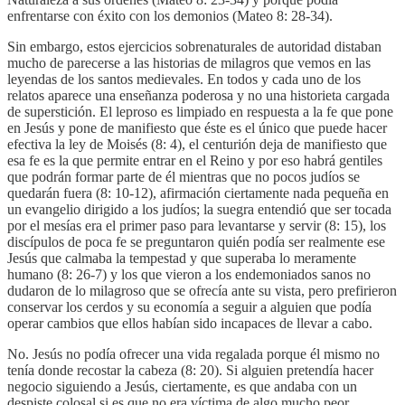
enfrentarse con éxito con los demonios (Mateo 8: 28-34).
Sin embargo, estos ejercicios sobrenaturales de autoridad distaban
mucho de parecerse a las historias de milagros que vemos en las
leyendas de los santos medievales. En todos y cada uno de los
relatos aparece una enseñanza poderosa y no una historieta cargada
de superstición. El leproso es limpiado en respuesta a la fe que pone
en Jesús y pone de manifiesto que éste es el único que puede hacer
efectiva la ley de Moisés (8: 4), el centurión deja de manifiesto que
esa fe es la que permite entrar en el Reino y por eso habrá gentiles
que podrán formar parte de él mientras que no pocos judíos se
quedarán fuera (8: 10-12), afirmación ciertamente nada pequeña en
un evangelio dirigido a los judíos; la suegra entendió que ser tocada
por el mesías era el primer paso para levantarse y servir (8: 15), los
discípulos de poca fe se preguntaron quién podía ser realmente ese
Jesús que calmaba la tempestad y que superaba lo meramente
humano (8: 26-7) y los que vieron a los endemoniados sanos no
dudaron de lo milagroso que se ofrecía ante su vista, pero prefirieron
conservar los cerdos y su economía a seguir a alguien que podía
operar cambios que ellos habían sido incapaces de llevar a cabo.
No. Jesús no podía ofrecer una vida regalada porque él mismo no
tenía donde recostar la cabeza (8: 20). Si alguien pretendía hacer
negocio siguiendo a Jesús, ciertamente, es que andaba con un
despiste colosal si es que no era víctima de algo mucho peor.