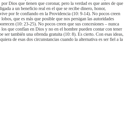
a por Dios que tienen que coronar, pero la verdad es que antes de que
gada a un beneficio real en el que se recibe dinero, honor,
 vive por fe confiando en la Providencia (10: 9-14). No pocos creen
lobos, que es más que posible que nos persigan las autoridades
e aborrecen (10: 23-25). No pocos creen que sus concesiones – nunca
sólo los que confían en Dios y no en el hombre pueden contar con tener
be ser también una ofrenda gratuita (10: 8). Es cierto. Con esas ideas,
uiera de esas dos circunstancias cuando la alternativa es ser fiel a la