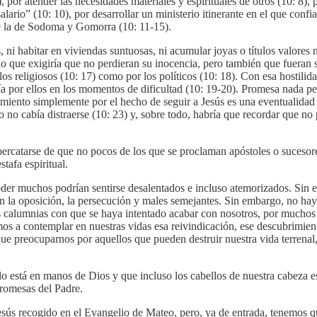
, por atender las necesidades materiales y espirituales de otros (10: 8), 
lario” (10: 10), por desarrollar un ministerio itinerante en el que confi
que la de Sodoma y Gomorra (10: 11-15).
, ni habitar en viviendas suntuosas, ni acumular joyas o títulos valores 
 que exigiría que no perdieran su inocencia, pero también que fueran s
los religiosos (10: 17) como por los políticos (10: 18). Con esa hostili
ría por ellos en los momentos de dificultad (10: 19-20). Promesa nada pe
cimiento simplemente por el hecho de seguir a Jesús es una eventualidad 
o no cabía distraerse (10: 23) y, sobre todo, habría que recordar que n
ercatarse de que no pocos de los que se proclaman apóstoles o sucesore
tafa espiritual.
poder muchos podrían sentirse desalentados e incluso atemorizados. Sin 
n la oposición, la persecución y males semejantes. Sin embargo, no hay
calumnias con que se haya intentado acabar con nosotros, por muchos at
mos a contemplar en nuestras vidas esa reivindicación, ese descubrimie
 preocuparnos por aquellos que pueden destruir nuestra vida terrenal, p
o está en manos de Dios y que incluso los cabellos de nuestra cabeza es
promesas del Padre.
 Jesús recogido en el Evangelio de Mateo, pero, ya de entrada, tenemos