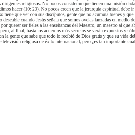
os dirigentes religiosos. No pocos consideran que tienen una misión dad
os hacer (10: 23). No pocos creen que la jerarquía espiritual debe ir li
so tiene que ver con sus discípulos, gente que no acumula bienes y que
 deseable cuando Jesús señala que somos ovejas lanzadas en medio de 
nte por querer ser fieles a las enseñanzas del Maestro, un maestro al qu
a, pero, al final, hasta los acuerdos más secretos se verán expuestos y 
on la gente que sabe que todo lo recibió de Dios gratis y que su vida de
televisión religiosa de éxito internacional, pero ¿es tan importante cualq