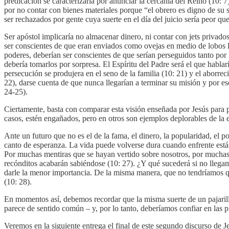
predicación se caracterizaría por anunciar la cercanía del Reino (10: 7)
por no contar con bienes materiales porque “el obrero es digno de su sa
ser rechazados por gente cuya suerte en el día del juicio sería peor 
Ser apóstol implicaría no almacenar dinero, ni contar con jets privados
ser conscientes de que eran enviados como ovejas en medio de lobos lo
poderes, deberían ser conscientes de que serían perseguidos tanto por 
debería tomarlos por sorpresa. El Espíritu del Padre será el que habla
persecución se produjera en el seno de la familia (10: 21) y el aborre
22), darse cuenta de que nunca llegarían a terminar su misión y por es
24-25).
Ciertamente, basta con comparar esta visión enseñada por Jesús para p
casos, estén engañados, pero en otros son ejemplos deplorables de la es
Ante un futuro que no es el de la fama, el dinero, la popularidad, el 
canto de esperanza. La vida puede volverse dura cuando enfrente está
Por muchas mentiras que se hayan vertido sobre nosotros, por muchas 
recónditos acabarán sabiéndose (10: 27). ¿Y qué sucederá si no llega
darle la menor importancia. De la misma manera, que no tendríamos que
(10: 28).
En momentos así, debemos recordar que la misma suerte de un pajarill
parece de sentido común – y, por lo tanto, deberíamos confiar en las 
Veremos en la siguiente entrega el final de este segundo discurso de