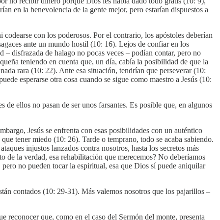
por no recibir dinero porque Dios les había dado todo gratis (10: 9),
arían en la benevolencia de la gente mejor, pero estarían dispuestos a
ni codearse con los poderosos. Por el contrario, los apóstoles deberían
agaces ante un mundo hostil (10: 16). Lejos de confiar en los
dad – disfrazada de halago no pocas veces – podían contar, pero no
queña teniendo en cuenta que, un día, cabía la posibilidad de que la
nada rara (10: 22). Ante esa situación, tendrían que perseverar (10:
o puede esperarse otra cosa cuando se sigue como maestro a Jesús (10:
s de ellos no pasan de ser unos farsantes. Es posible que, en algunos
embargo, Jesús se enfrenta con esas posibilidades con un auténtico
 que tener miedo (10: 26). Tarde o temprano, todo se acaba sabiendo.
aques injustos lanzados contra nosotros, hasta los secretos más
nto de la verdad, esa rehabilitación que merecemos? No deberíamos
ero no pueden tocar la espiritual, esa que Dios sí puede aniquilar
tán contados (10: 29-31). Más valemos nosotros que los pajarillos –
 que reconocer que, como en el caso del Sermón del monte, presenta