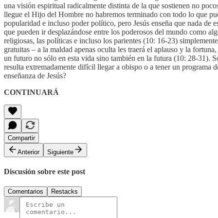
una visión espiritual radicalmente distinta de la que sostienen no poc
llegue el Hijo del Hombre no habremos terminado con todo lo que pudim
popularidad e incluso poder político, pero Jesús enseña que nada de e
que pueden ir desplazándose entre los poderosos del mundo como algo
religiosas, las políticas e incluso los parientes (10: 16-23) simpleme
gratuitas – a la maldad apenas oculta les traerá el aplauso y la fortun
un futuro no sólo en esta vida sino también en la futura (10: 28-31). S
resulta extremadamente difícil llegar a obispo o a tener un programa de 
enseñanza de Jesús?
CONTINUARÁ
Compartir
Anterior
Siguiente
Discusión sobre este post
Comentarios
Restacks