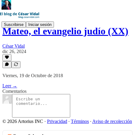
Suscribirse
Iniciar sesión
Mateo, el evangelio judío (XX)
César Vidal
dic 26, 2024
Viernes, 19 de Octubre de 2018
Leer →
Comentarios
© 2026 Artorius INC
·
Privacidad
∙
Términos
∙
Aviso de recolección