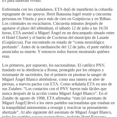
Es para haberlas vivido.
Enfrentada con los ciudadanos, ETA dejó de manifiesto la cobardía
repugnante de sus apoyos. Herri Batasuna logró reunir a cincuenta
personas en Vitoria y poco más de cien en Guipúzcoa y en Bilbao.
Los criminales no escucharon. Cincuenta minutos después de
agotarse el plazo del ultimátum, el sábado 12 de julio a las 16:50
horas, ETA asesinó a Miguel Ángel en un descampado situado entre
el Hotel Chartel y el barrio de Cocheras del municipio de Lasarte
(Guipúzcoa). Fue encontrado en estado de “coma neurológico
profundo”. Antes de la medianoche del 12 de julio, el parte médico
anunciaba su muerte. Y entonces todos fueron mostrando quiénes
eran.
Los primeros, por supuesto, los nacionalistas. El católico PNV,
fundado en la obediencia a Roma, protegido por los obispos y
rezumante de sacerdotes, fue el primero en pisotear la sangre de
Miguel Ángel Blanco abriéndose, como una ramera se abre de
piernas, a nuevos pactos con ETA. Como señalaría ETA en uno de
sus Zutabes: “Los contactos con el PNV fueron más fáciles que
nunca después de la acción contra Miguel Ángel Blanco”. En el
Zutabe de agosto de 1998, ETA afirmaba: “esto [el asesinato de
Miguel Ángel] llevó a los otros partidos nacionalistas que estaban en
la tranquilidad autonomista a resurgir y reactivar su pensamiento
abertzale”. Al año siguiente del asesinato de Miguel Ángel Blanco,
todos los partidos vascos nacionalistas, incluido Herri Batasuna,