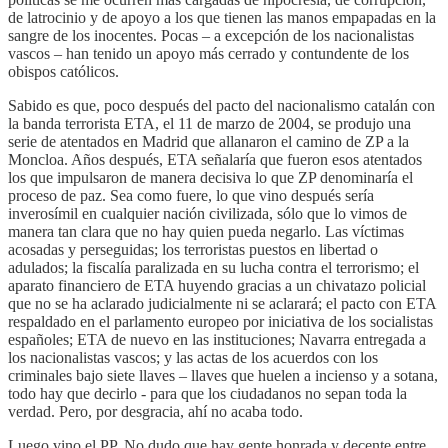
de latrocinio y de apoyo a los que tienen las manos empapadas en la
sangre de los inocentes. Pocas – a excepción de los nacionalistas
vascos – han tenido un apoyo más cerrado y contundente de los
obispos católicos.
Sabido es que, poco después del pacto del nacionalismo catalán con
la banda terrorista ETA, el 11 de marzo de 2004, se produjo una
serie de atentados en Madrid que allanaron el camino de ZP a la
Moncloa. Años después, ETA señalaría que fueron esos atentados
los que impulsaron de manera decisiva lo que ZP denominaría el
proceso de paz. Sea como fuere, lo que vino después sería
inverosímil en cualquier nación civilizada, sólo que lo vimos de
manera tan clara que no hay quien pueda negarlo. Las víctimas
acosadas y perseguidas; los terroristas puestos en libertad o
adulados; la fiscalía paralizada en su lucha contra el terrorismo; el
aparato financiero de ETA huyendo gracias a un chivatazo policial
que no se ha aclarado judicialmente ni se aclarará; el pacto con ETA
respaldado en el parlamento europeo por iniciativa de los socialistas
españoles; ETA de nuevo en las instituciones; Navarra entregada a
los nacionalistas vascos; y las actas de los acuerdos con los
criminales bajo siete llaves – llaves que huelen a incienso y a sotana,
todo hay que decirlo - para que los ciudadanos no sepan toda la
verdad. Pero, por desgracia, ahí no acaba todo.
Luego vino el PP. No dudo que hay gente honrada y decente entre