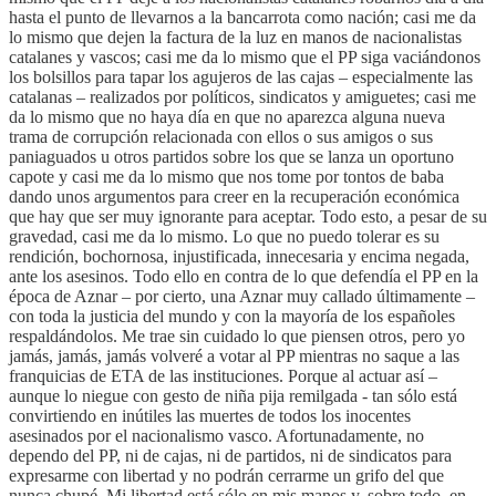
hasta el punto de llevarnos a la bancarrota como nación; casi me da
lo mismo que dejen la factura de la luz en manos de nacionalistas
catalanes y vascos; casi me da lo mismo que el PP siga vaciándonos
los bolsillos para tapar los agujeros de las cajas – especialmente las
catalanas – realizados por políticos, sindicatos y amiguetes; casi me
da lo mismo que no haya día en que no aparezca alguna nueva
trama de corrupción relacionada con ellos o sus amigos o sus
paniaguados u otros partidos sobre los que se lanza un oportuno
capote y casi me da lo mismo que nos tome por tontos de baba
dando unos argumentos para creer en la recuperación económica
que hay que ser muy ignorante para aceptar. Todo esto, a pesar de su
gravedad, casi me da lo mismo. Lo que no puedo tolerar es su
rendición, bochornosa, injustificada, innecesaria y encima negada,
ante los asesinos. Todo ello en contra de lo que defendía el PP en la
época de Aznar – por cierto, una Aznar muy callado últimamente –
con toda la justicia del mundo y con la mayoría de los españoles
respaldándolos. Me trae sin cuidado lo que piensen otros, pero yo
jamás, jamás, jamás volveré a votar al PP mientras no saque a las
franquicias de ETA de las instituciones. Porque al actuar así –
aunque lo niegue con gesto de niña pija remilgada - tan sólo está
convirtiendo en inútiles las muertes de todos los inocentes
asesinados por el nacionalismo vasco. Afortunadamente, no
dependo del PP, ni de cajas, ni de partidos, ni de sindicatos para
expresarme con libertad y no podrán cerrarme un grifo del que
nunca chupé. Mi libertad está sólo en mis manos y, sobre todo, en