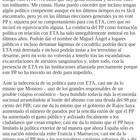
sus militantes. Me consta. Hasta puedo conceder que incluso tengan
algún político competente aunque en los últimos tiempos no es fácil
encontrarlo, pero yo en las últimas elecciones generales ya no voté
PP y, siquiera por su comportamiento para con ETA, creo que no
incurrí en equivocación alguna. La conducta del PP como formación
política en relación con ETA ha sido innegablemente inmoral en los
últimos años. Podrán dar el nombre de Miguel Ángel a lugares
públicos e incluso derramar lágrimas de cocodrilo; podrán decir que
ETA está derrotada e incluso podrán instar a los terroristas al
desarme, pero mi voto no volverán a tenerlo tras las escandalosas
excarcelaciones de asesinos sanguinarios y, sobre todo, con la
presencia de ETA en las instituciones afianzada precisamente porque
este PP no ha movido un dedo para impedirlo.
Ante la indecencia de su política para con ETA, casi me da lo
mismo que Montoro – uno de los grandes responsables de un
posible colapso económico - haya hundido todavía más la economía
nacional arrastrándola al borde del abismo con una deuda del 98 por
ciento del PIB; casi me da lo mismo que el gobierno de Rajoy haya
aumentado el número de parados por la sencilla razón de que el PP
ha aumentado el gasto público y asfixiado fiscalmente a los
ciudadanos que crean empleo; casi me da lo mismo que el PP haya
limitado la política exterior de tal manera que ahora España sólo es
una nación minúscula entre Francia y Marruecos; casi me da lo
mismo que el PP deje a los nacionalistas catalanes robarnos día a día