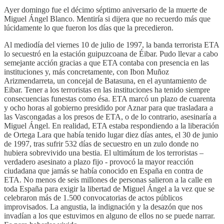
Ayer domingo fue el décimo séptimo aniversario de la muerte de
Miguel Ángel Blanco. Mentiría si dijera que no recuerdo más que
lúcidamente lo que fueron los días que la precedieron.
Al mediodía del viernes 10 de julio de 1997, la banda terrorista ETA
lo secuestró en la estación guipuzcoana de Éibar. Pudo llevar a cabo
semejante acción gracias a que ETA contaba con presencia en las
instituciones y, más concretamente, con Ibon Muñoz
Arizmendarreta, un concejal de Batasuna, en el ayuntamiento de
Eibar. Tener a los terroristas en las instituciones ha tenido siempre
consecuencias funestas como ésa. ETA marcó un plazo de cuarenta
y ocho horas al gobierno presidido por Aznar para que trasladara a
las Vascongadas a los presos de ETA, o de lo contrario, asesinaría a
Miguel Ángel. En realidad, ETA estaba respondiendo a la liberación
de Ortega Lara que había tenido lugar diez días antes, el 30 de junio
de 1997, tras sufrir 532 días de secuestro en un zulo donde no
hubiera sobrevivido una bestia. El ultimátum de los terroristas –
verdadero asesinato a plazo fijo - provocó la mayor reacción
ciudadana que jamás se había conocido en España en contra de
ETA. No menos de seis millones de personas salieron a la calle en
toda España para exigir la libertad de Miguel Ángel a la vez que se
celebraron más de 1.500 convocatorias de actos públicos
improvisados. La angustia, la indignación y la desazón que nos
invadían a los que estuvimos en alguno de ellos no se puede narrar.