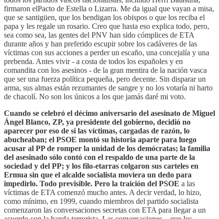
firmaron elPacto de Estella o Lizarra. Me da igual que vayan a misa,
que se santigüen, que los bendigan los obispos o que los reciba el
papa y les regale un rosario. Creo que hasta eso explica todo, pero,
sea como sea, las gentes del PNV han sido cómplices de ETA
durante años y han preferido escupir sobre los cadáveres de las
víctimas con sus acciones a perder un escaño, una concejalía y una
prebenda. Antes vivir - a costa de todos los españoles y en
comandita con los asesinos - de la gran mentira de la nación vasca
que ser una fuerza política pequeña, pero decente. Sin disparar un
arma, sus almas están rezumantes de sangre y no los votaría ni harto
de chacolí. No son los únicos a los que jamás daré mi voto.
Cuando se celebró el décimo aniversario del asesinato de Miguel
Ángel Blanco, ZP, ya presidente del gobierno, decidió no
aparecer por eso de si las víctimas, cargadas de razón, lo
abucheaban; el PSOE montó su historia aparte para luego
acusar al PP de romper la unidad de los demócratas; la familia
del asesinado sólo contó con el respaldo de una parte de la
sociedad y del PP; y los filo-etarras colgaron sus carteles en
Ermua sin que el alcalde socialista moviera un dedo para
impedirlo. Todo previsible. Pero la traición del PSOE
a las
víctimas de ETA comenzó mucho antes. A decir verdad, lo hizo,
como mínimo, en 1999, cuando miembros del partido socialista
comenzaron las conversaciones secretas con ETA para llegar a un
acuerdo con la banda terrorista. Las conversaciones – que los