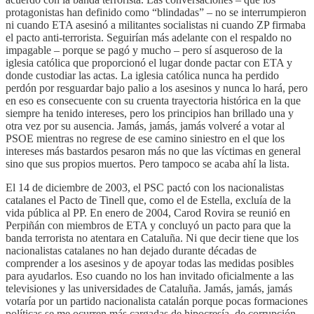
protagonistas han definido como “blindadas” – no se interrumpieron
ni cuando ETA asesinó a militantes socialistas ni cuando ZP firmaba
el pacto anti-terrorista. Seguirían más adelante con el respaldo no
impagable – porque se pagó y mucho – pero sí asqueroso de la
iglesia católica que proporcionó el lugar donde pactar con ETA y
donde custodiar las actas. La iglesia católica nunca ha perdido
perdón por resguardar bajo palio a los asesinos y nunca lo hará, pero
en eso es consecuente con su cruenta trayectoria histórica en la que
siempre ha tenido intereses, pero los principios han brillado una y
otra vez por su ausencia. Jamás, jamás, jamás volveré a votar al
PSOE mientras no regrese de ese camino siniestro en el que los
intereses más bastardos pesaron más no que las víctimas en general
sino que sus propios muertos. Pero tampoco se acaba ahí la lista.
El 14 de diciembre de 2003, el PSC pactó con los nacionalistas
catalanes el Pacto de Tinell que, como el de Estella, excluía de la
vida pública al PP. En enero de 2004, Carod Rovira se reunió en
Perpiñán con miembros de ETA y concluyó un pacto para que la
banda terrorista no atentara en Cataluña. Ni que decir tiene que los
nacionalistas catalanes no han dejado durante décadas de
comprender a los asesinos y de apoyar todas las medidas posibles
para ayudarlos. Eso cuando no los han invitado oficialmente a las
televisiones y las universidades de Cataluña. Jamás, jamás, jamás
votaría por un partido nacionalista catalán porque pocas formaciones
políticas se me ocurren más cargadas de hipocresía, de corrupción,