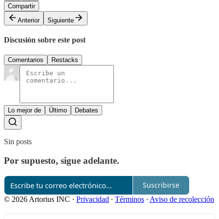
Compartir
Anterior
Siguiente
Discusión sobre este post
Comentarios
Restacks
Lo mejor de
Último
Debates
Sin posts
Por supuesto, sigue adelante.
Suscribirse
© 2026 Artorius INC
·
Privacidad
∙
Términos
∙
Aviso de recolección