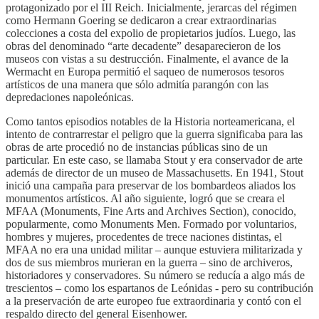
protagonizado por el III Reich. Inicialmente, jerarcas del régimen
como Hermann Goering se dedicaron a crear extraordinarias
colecciones a costa del expolio de propietarios judíos. Luego, las
obras del denominado “arte decadente” desaparecieron de los
museos con vistas a su destrucción. Finalmente, el avance de la
Wermacht en Europa permitió el saqueo de numerosos tesoros
artísticos de una manera que sólo admitía parangón con las
depredaciones napoleónicas.
Como tantos episodios notables de la Historia norteamericana, el
intento de contrarrestar el peligro que la guerra significaba para las
obras de arte procedió no de instancias públicas sino de un
particular. En este caso, se llamaba Stout y era conservador de arte
además de director de un museo de Massachusetts. En 1941, Stout
inició una campaña para preservar de los bombardeos aliados los
monumentos artísticos. Al año siguiente, logró que se creara el
MFAA (Monuments, Fine Arts and Archives Section), conocido,
popularmente, como Monuments Men. Formado por voluntarios,
hombres y mujeres, procedentes de trece naciones distintas, el
MFAA no era una unidad militar – aunque estuviera militarizada y
dos de sus miembros murieran en la guerra – sino de archiveros,
historiadores y conservadores. Su número se reducía a algo más de
trescientos – como los espartanos de Leónidas - pero su contribución
a la preservación de arte europeo fue extraordinaria y contó con el
respaldo directo del general Eisenhower.