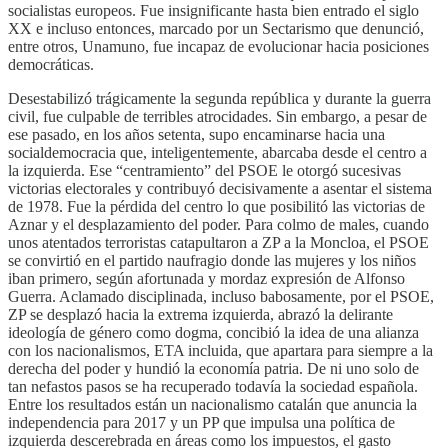
socialistas europeos. Fue insignificante hasta bien entrado el siglo
XX e incluso entonces, marcado por un Sectarismo que denunció,
entre otros, Unamuno, fue incapaz de evolucionar hacia posiciones
democráticas.
Desestabilizó trágicamente la segunda república y durante la guerra
civil, fue culpable de terribles atrocidades. Sin embargo, a pesar de
ese pasado, en los años setenta, supo encaminarse hacia una
socialdemocracia que, inteligentemente, abarcaba desde el centro a
la izquierda. Ese “centramiento” del PSOE le otorgó sucesivas
victorias electorales y contribuyó decisivamente a asentar el sistema
de 1978. Fue la pérdida del centro lo que posibilitó las victorias de
Aznar y el desplazamiento del poder. Para colmo de males, cuando
unos atentados terroristas catapultaron a ZP a la Moncloa, el PSOE
se convirtió en el partido naufragio donde las mujeres y los niños
iban primero, según afortunada y mordaz expresión de Alfonso
Guerra. Aclamado disciplinada, incluso babosamente, por el PSOE,
ZP se desplazó hacia la extrema izquierda, abrazó la delirante
ideología de género como dogma, concibió la idea de una alianza
con los nacionalismos, ETA incluida, que apartara para siempre a la
derecha del poder y hundió la economía patria. De ni uno solo de
tan nefastos pasos se ha recuperado todavía la sociedad española.
Entre los resultados están un nacionalismo catalán que anuncia la
independencia para 2017 y un PP que impulsa una política de
izquierda descerebrada en áreas como los impuestos, el gasto