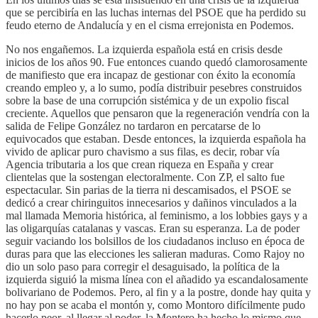
que se percibiría en las luchas internas del PSOE que ha perdido su
feudo eterno de Andalucía y en el cisma errejonista en Podemos.
No nos engañemos. La izquierda española está en crisis desde
inicios de los años 90. Fue entonces cuando quedó clamorosamente
de manifiesto que era incapaz de gestionar con éxito la economía
creando empleo y, a lo sumo, podía distribuir pesebres construidos
sobre la base de una corrupción sistémica y de un expolio fiscal
creciente. Aquellos que pensaron que la regeneración vendría con la
salida de Felipe González no tardaron en percatarse de lo
equivocados que estaban. Desde entonces, la izquierda española ha
vivido de aplicar puro chavismo a sus filas, es decir, robar vía
Agencia tributaria a los que crean riqueza en España y crear
clientelas que la sostengan electoralmente. Con ZP, el salto fue
espectacular. Sin parias de la tierra ni descamisados, el PSOE se
dedicó a crear chiringuitos innecesarios y dañinos vinculados a la
mal llamada Memoria histórica, al feminismo, a los lobbies gays y a
las oligarquías catalanas y vascas. Eran su esperanza. La de poder
seguir vaciando los bolsillos de los ciudadanos incluso en época de
duras para que las elecciones les salieran maduras. Como Rajoy no
dio un solo paso para corregir el desaguisado, la política de la
izquierda siguió la misma línea con el añadido ya escandalosamente
bolivariano de Podemos. Pero, al fin y a la postre, donde hay quita y
no hay pon se acaba el montón y, como Montoro difícilmente pudo
hacerlo peor, al llegar al poder, la Montero ha hecho lo mismo que