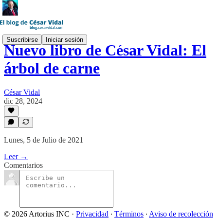
Suscribirse
Iniciar sesión
Nuevo libro de César Vidal: El
árbol de carne
César Vidal
dic 28, 2024
Lunes, 5 de Julio de 2021
Leer →
Comentarios
© 2026 Artorius INC
·
Privacidad
∙
Términos
∙
Aviso de recolección