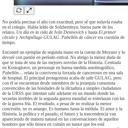
No podría precisar el año con exactitud, pero sé que todavía estaba
en el colegio. Había leído de Solzhenitsyn, buena parte de los
relatos,
Un día en la vida de Iván Denisovich
y hasta
El primer
círculo
y
Archipiélago GULAG
.
Pabellón de cáncer
era cuestión de
tiempo.
Encontré un ejemplar de segunda mano en la cuesta de Moyano y lo
devoré con pasión en período estival. No abrigo la menor duda de
que se trata de una de las mejores novelas de la Historia. Centrada
en Kostoglotov, un personaje en buena medida autobiográfico,
Pabellón
… relata la convivencia forzada de cancerosos en una sala
de hospital. El principal protagonista acaba de salir GULAG, pero
con él se encuentran desde miembros de la jerarquía comunista
convencidos de las bondades de la dictadura a simples ciudadanos
de la URSS que intentan salir adelante en un mundo donde las
secuelas terribles de la segunda guerra mundial se entrelazan con las
de la guerra fría. El resultado, a pesar de no realizar la menor
concesión, no es amargo. Es humano hasta la médula. El amor y la
Historia, la política y el pasado, el futuro y la trascendencia van
apareciendo de manera natural en las conversaciones de aquellos
hombres que sólo tienen en común un tumor que los está