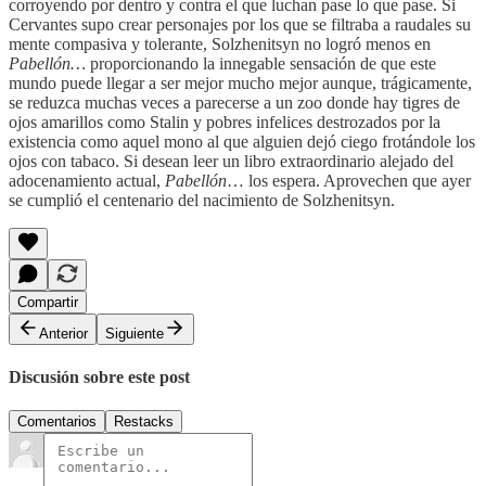
corroyendo por dentro y contra el que luchan pase lo que pase. Si
Cervantes supo crear personajes por los que se filtraba a raudales su
mente compasiva y tolerante, Solzhenitsyn no logró menos en
Pabellón…
proporcionando la innegable sensación de que este
mundo puede llegar a ser mejor mucho mejor aunque, trágicamente,
se reduzca muchas veces a parecerse a un zoo donde hay tigres de
ojos amarillos como Stalin y pobres infelices destrozados por la
existencia como aquel mono al que alguien dejó ciego frotándole los
ojos con tabaco. Si desean leer un libro extraordinario alejado del
adocenamiento actual,
Pabellón
… los espera. Aprovechen que ayer
se cumplió el centenario del nacimiento de Solzhenitsyn.
Compartir
Anterior
Siguiente
Discusión sobre este post
Comentarios
Restacks