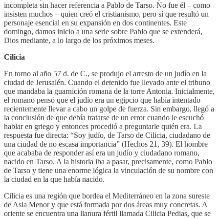
incompleta sin hacer referencia a Pablo de Tarso. No fue él – como
insisten muchos – quien creó el cristianismo, pero sí que resultó un
personaje esencial en su expansión en dos continentes. Este
domingo, damos inicio a una serie sobre Pablo que se extenderá,
Dios mediante, a lo largo de los próximos meses.
Cilicia
En torno al año 57 d. de C., se produjo el arresto de un judío en la
ciudad de Jerusalén. Cuando el detenido fue llevado ante el tribuno
que mandaba la guarnición romana de la torre Antonia. Inicialmente,
el romano pensó que el judío era un egipcio que había intentado
recientemente llevar a cabo un golpe de fuerza. Sin embargo, llegó a
la conclusión de que debía tratarse de un error cuando le escuchó
hablar en griego y entonces procedió a preguntarle quién era. La
respuesta fue directa: “Soy judío, de Tarso de Cilicia, ciudadano de
una ciudad de no escasa importancia” (Hechos 21, 39). El hombre
que acababa de responder así era un judío y ciudadano romano,
nacido en Tarso. A la historia iba a pasar, precisamente, como Pablo
de Tarso y tiene una enorme lógica la vinculación de su nombre con
la ciudad en la que había nacido.
Cilicia es una región que bordea el Mediterráneo en la zona sureste
de Asia Menor y que está formada por dos áreas muy concretas. A
oriente se encuentra una llanura fértil llamada Cilicia Pedias, que se