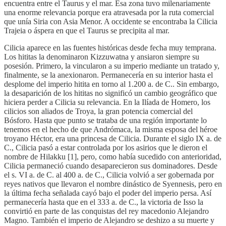
encuentra entre el Taurus y el mar. Esa zona tuvo milenariamente
una enorme relevancia porque era atravesada por la ruta comercial
que unía Siria con Asia Menor. A occidente se encontraba la Cilicia
Trajeia o áspera en que el Taurus se precipita al mar.
Cilicia aparece en las fuentes históricas desde fecha muy temprana.
Los hititas la denominaron Kizzuwatna y ansiaron siempre su
posesión. Primero, la vincularon a su imperio mediante un tratado y,
finalmente, se la anexionaron. Permanecería en su interior hasta el
desplome del imperio hitita en torno al 1.200 a. de C.. Sin embargo,
la desaparición de los hititas no significó un cambio geográfico que
hiciera perder a Cilicia su relevancia. En la Ilíada de Homero, los
cilicios son aliados de Troya, la gran potencia comercial del
Bósforo. Hasta que punto se trataba de una región importante lo
tenemos en el hecho de que Andrómaca, la misma esposa del héroe
troyano Héctor, era una princesa de Cilicia. Durante el siglo IX a. de
C., Cilicia pasó a estar controlada por los asirios que le dieron el
nombre de Hilakku [1], pero, como había sucedido con anterioridad,
Cilicia permaneció cuando desaparecieron sus dominadores. Desde
el s. VI a. de C. al 400 a. de C., Cilicia volvió a ser gobernada por
reyes nativos que llevaron el nombre dinástico de Syennesis, pero en
la última fecha señalada cayó bajo el poder del imperio persa. Así
permanecería hasta que en el 333 a. de C., la victoria de Isso la
convirtió en parte de las conquistas del rey macedonio Alejandro
Magno. También el imperio de Alejandro se deshizo a su muerte y