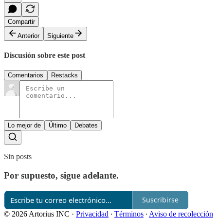
Compartir
Anterior
Siguiente
Discusión sobre este post
Comentarios
Restacks
Lo mejor de
Último
Debates
Sin posts
Por supuesto, sigue adelante.
Suscribirse
© 2026 Artorius INC
·
Privacidad
∙
Términos
∙
Aviso de recolección