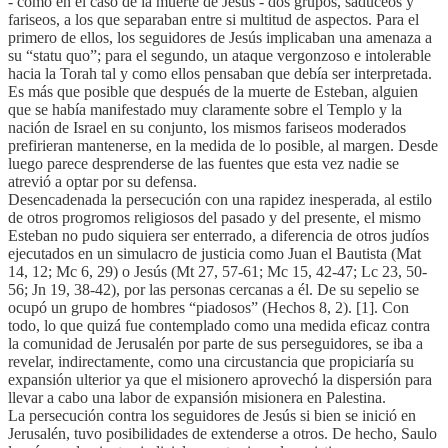
- como en el caso de la muerte de Jesús - dos grupos, saduceos y
fariseos, a los que separaban entre si multitud de aspectos. Para el
primero de ellos, los seguidores de Jesús implicaban una amenaza a
su “statu quo”; para el segundo, un ataque vergonzoso e intolerable
hacia la Torah tal y como ellos pensaban que debía ser interpretada.
Es más que posible que después de la muerte de Esteban, alguien
que se había manifestado muy claramente sobre el Templo y la
nación de Israel en su conjunto, los mismos fariseos moderados
prefirieran mantenerse, en la medida de lo posible, al margen. Desde
luego parece desprenderse de las fuentes que esta vez nadie se
atrevió a optar por su defensa.
Desencadenada la persecución con una rapidez inesperada, al estilo
de otros progromos religiosos del pasado y del presente, el mismo
Esteban no pudo siquiera ser enterrado, a diferencia de otros judíos
ejecutados en un simulacro de justicia como Juan el Bautista (Mat
14, 12; Mc 6, 29) o Jesús (Mt 27, 57-61; Mc 15, 42-47; Lc 23, 50-
56; Jn 19, 38-42), por las personas cercanas a él. De su sepelio se
ocupó un grupo de hombres “piadosos” (Hechos 8, 2). [1]. Con
todo, lo que quizá fue contemplado como una medida eficaz contra
la comunidad de Jerusalén por parte de sus perseguidores, se iba a
revelar, indirectamente, como una circustancia que propiciaría su
expansión ulterior ya que el misionero aprovechó la dispersión para
llevar a cabo una labor de expansión misionera en Palestina.
La persecución contra los seguidores de Jesús si bien se inició en
Jerusalén, tuvo posibilidades de extenderse a otros. De hecho, Saulo