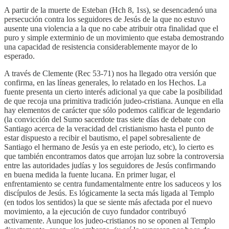
A partir de la muerte de Esteban (Hch 8, 1ss), se desencadenó una
persecución contra los seguidores de Jesús de la que no estuvo
ausente una violencia a la que no cabe atribuir otra finalidad que el
puro y simple exterminio de un movimiento que estaba demostrando
una capacidad de resistencia considerablemente mayor de lo
esperado.
A través de Clemente (Rec 53-71) nos ha llegado otra versión que
confirma, en las líneas generales, lo relatado en los Hechos. La
fuente presenta un cierto interés adicional ya que cabe la posibilidad
de que recoja una primitiva tradición judeo-cristiana. Aunque en ella
hay elementos de carácter que sólo podemos calificar de legendario
(la convicción del Sumo sacerdote tras siete días de debate con
Santiago acerca de la veracidad del cristianismo hasta el punto de
estar dispuesto a recibir el bautismo, el papel sobresaliente de
Santiago el hermano de Jesús ya en este periodo, etc), lo cierto es
que también encontramos datos que arrojan luz sobre la controversia
entre las autoridades judías y los seguidores de Jesús confirmando
en buena medida la fuente lucana. En primer lugar, el
enfrentamiento se centra fundamentalmente entre los saduceos y los
discípulos de Jesús. Es lógicamente la secta más ligada al Templo
(en todos los sentidos) la que se siente más afectada por el nuevo
movimiento, a la ejecución de cuyo fundador contribuyó
activamente. Aunque los judeo-cristianos no se oponen al Templo