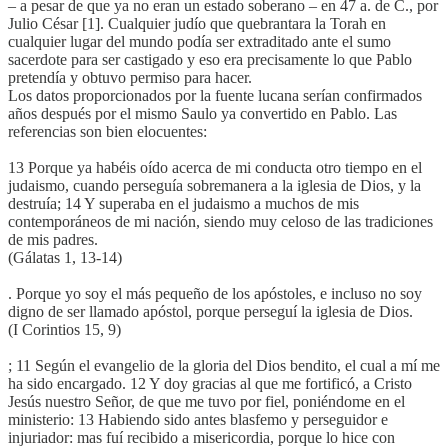
– a pesar de que ya no eran un estado soberano – en 47 a. de C., por
Julio César [1]. Cualquier judío que quebrantara la Torah en
cualquier lugar del mundo podía ser extraditado ante el sumo
sacerdote para ser castigado y eso era precisamente lo que Pablo
pretendía y obtuvo permiso para hacer.
Los datos proporcionados por la fuente lucana serían confirmados
años después por el mismo Saulo ya convertido en Pablo. Las
referencias son bien elocuentes:
13 Porque ya habéis oído acerca de mi conducta otro tiempo en el
judaismo, cuando perseguía sobremanera a la iglesia de Dios, y la
destruía; 14 Y superaba en el judaismo a muchos de mis
contemporáneos de mi nación, siendo muy celoso de las tradiciones
de mis padres.
(Gálatas 1, 13-14)
. Porque yo soy el más pequeño de los apóstoles, e incluso no soy
digno de ser llamado apóstol, porque perseguí la iglesia de Dios.
(I Corintios 15, 9)
; 11 Según el evangelio de la gloria del Dios bendito, el cual a mí me
ha sido encargado. 12 Y doy gracias al que me fortificó, a Cristo
Jesús nuestro Señor, de que me tuvo por fiel, poniéndome en el
ministerio: 13 Habiendo sido antes blasfemo y perseguidor e
injuriador: mas fuí recibido a misericordia, porque lo hice con