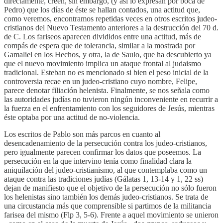
directamente, creen, sin embargo, (y así lo expresan por boca de
Pedro) que los días de éste se hallan contados, una actitud que,
como veremos, encontramos repetidas veces en otros escritos judeo-
cristianos del Nuevo Testamento anteriores a la destrucción del 70 d.
de C. Los fariseos aparecen divididos entre una actitud, más de
compás de espera que de tolerancia, similar a la mostrada por
Gamaliel en los Hechos, y otra, la de Saulo, que ha descubierto ya
que el nuevo movimiento implica un ataque frontal al judaismo
tradicional. Esteban no es mencionado si bien el peso inicial de la
controversia recae en un judeo-cristiano cuyo nombre, Felipe,
parece denotar filiación helenista. Finalmente, se nos señala como
las autoridades judías no tuvieron ningún inconveniente en recurrir a
la fuerza en el enfrentamiento con los seguidores de Jesús, mientras
éste optaba por una actitud de no-violencia.
Los escritos de Pablo son más parcos en cuanto al
desencadenamiento de la persecución contra los judeo-cristianos,
pero igualmente parecen confirmar los datos que poseemos. La
persecución en la que intervino tenía como finalidad clara la
aniquilación del judeo-cristianismo, al que contemplaba como un
ataque contra las tradiciones judías (Gálatas 1, 13-14 y 1, 22 ss)
dejan de manifiesto que el objetivo de la persecución no sólo fueron
los helenistas sino también los demás judeo-cristianos. Se trata de
una circustancia más que comprensible si partimos de la militancia
farisea del mismo (Flp 3, 5-6). Frente a aquel movimiento se unieron