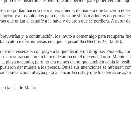
la popa y se pusieron a esperar que amaneciera para poder ver con algo
to, no podían hacerlo de manera abierta, de manera que lanzaron el esqu
nturión y a los soldados para decirles que si los marineros no permanec
rras que unían el esquife a la nave y dejaron que se perdiera. A parti
ivirían y, a continuación, los invitó a comer algo para recuperar fuerz
vaban catorce días inmersas en aquella pesadilla (Hechos 27, 32-38).
aba de una ensenada con playa a la que decidieron dirigirse. Para ello, c
 se encontrarían con un banco de arena en el que encallaron. Mientras 
 a la playa nadando, pero no era menos cierto que también cabía la posib
opusieron dar muerte a los presos. Quizá sus intenciones se hubieran co
adar se lanzaran al agua para alcanzar la costa y que los demás se agarra
en la isla de Malta.