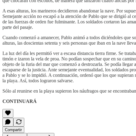
que chocaran con escollos, de manera que lanzaron cuatro anclas por 
A esas alturas, los marineros decidieron abandonar la nave. Por supues
Semejante acción no escapó a la atención de Pablo que se dirigió al ce
de las fuerzas de orden fue fulminante. Los soldados cortaron las ama
parte del pasaje.
Cuando comenzó a amanecer, Pablo animó a todos diciéndoles que sobrev
alturas, las doscientas setenta y seis personas que iban en la nave lle
La luz del día les permitió ver a escasa distancia tierra firme. Se trat
timón e izaron la vela de proa. No podían sospechar que en su camino
objeto de la furia del mar que comenzó a destrozarla. Se podía llegar
escaparse de la justicia. Ante semejante eventualidad, los soldados pr
a Pablo y se lo impidió. A continuación, ordenó que los que supieran n
la playa. Así, todos lograron salvarse.
Sólo al reunirse en la playa supieron los náufragos que se encontraban 
CONTINUARÁ
Compartir