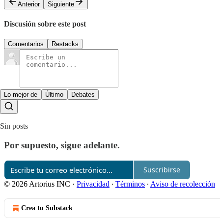
Anterior
Siguiente
Discusión sobre este post
Comentarios
Restacks
Lo mejor de
Último
Debates
Sin posts
Por supuesto, sigue adelante.
Suscribirse
© 2026 Artorius INC
·
Privacidad
∙
Términos
∙
Aviso de recolección
Crea tu Substack