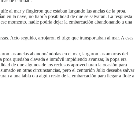
 más de claridad.
ife al mar y fingieron que estaban largando las anclas de la proa.
ían en la nave, no habría posibilidad de que se salvaran. La respuesta
r de ese momento, nadie podría dejar la embarcación abandonando a una
as. Acto seguido, arrojaron el trigo que transportaban al mar. A esas
ortaron las anclas abandonándolas en el mar, largaron las amarras del
la proa quedaba clavada e inmóvil impidiendo avanzar, la popa era
ilidad de que algunos de los reclusos aprovecharan la ocasión para
nsumado en otras circunstancias, pero el centurión Julio deseaba salvar
ran a una tabla o a algún resto de la embarcación para llegar a flote a