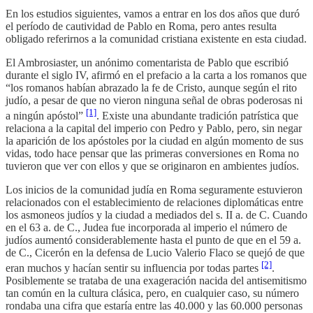
En los estudios siguientes, vamos a entrar en los dos años que duró
el período de cautividad de Pablo en Roma, pero antes resulta
obligado referirnos a la comunidad cristiana existente en esta ciudad.
El Ambrosiaster, un anónimo comentarista de Pablo que escribió
durante el siglo IV, afirmó en el prefacio a la carta a los romanos que
“los romanos habían abrazado la fe de Cristo, aunque según el rito
judío, a pesar de que no vieron ninguna señal de obras poderosas ni
[1]
a ningún apóstol”
. Existe una abundante tradición patrística que
relaciona a la capital del imperio con Pedro y Pablo, pero, sin negar
la aparición de los apóstoles por la ciudad en algún momento de sus
vidas, todo hace pensar que las primeras conversiones en Roma no
tuvieron que ver con ellos y que se originaron en ambientes judíos.
Los inicios de la comunidad judía en Roma seguramente estuvieron
relacionados con el establecimiento de relaciones diplomáticas entre
los asmoneos judíos y la ciudad a mediados del s. II a. de C. Cuando
en el 63 a. de C., Judea fue incorporada al imperio el número de
judíos aumentó considerablemente hasta el punto de que en el 59 a.
de C., Cicerón en la defensa de Lucio Valerio Flaco se quejó de que
[2]
eran muchos y hacían sentir su influencia por todas partes
.
Posiblemente se trataba de una exageración nacida del antisemitismo
tan común en la cultura clásica, pero, en cualquier caso, su número
rondaba una cifra que estaría entre las 40.000 y las 60.000 personas