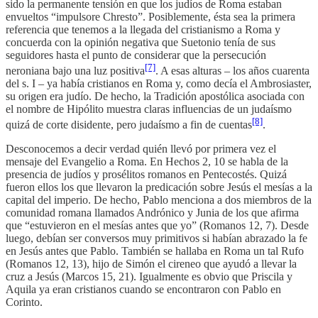
sido la permanente tensión en que los judíos de Roma estaban
envueltos “impulsore Chresto”. Posiblemente, ésta sea la primera
referencia que tenemos a la llegada del cristianismo a Roma y
concuerda con la opinión negativa que Suetonio tenía de sus
seguidores hasta el punto de considerar que la persecución
[7]
neroniana bajo una luz positiva
. A esas alturas – los años cuarenta
del s. I – ya había cristianos en Roma y, como decía el Ambrosiaster,
su origen era judío. De hecho, la Tradición apostólica asociada con
el nombre de Hipólito muestra claras influencias de un judaísmo
[8]
quizá de corte disidente, pero judaísmo a fin de cuentas
.
Desconocemos a decir verdad quién llevó por primera vez el
mensaje del Evangelio a Roma. En Hechos 2, 10 se habla de la
presencia de judíos y prosélitos romanos en Pentecostés. Quizá
fueron ellos los que llevaron la predicación sobre Jesús el mesías a la
capital del imperio. De hecho, Pablo menciona a dos miembros de la
comunidad romana llamados Andrónico y Junia de los que afirma
que “estuvieron en el mesías antes que yo” (Romanos 12, 7). Desde
luego, debían ser conversos muy primitivos si habían abrazado la fe
en Jesús antes que Pablo. También se hallaba en Roma un tal Rufo
(Romanos 12, 13), hijo de Simón el cireneo que ayudó a llevar la
cruz a Jesús (Marcos 15, 21). Igualmente es obvio que Priscila y
Aquila ya eran cristianos cuando se encontraron con Pablo en
Corinto.