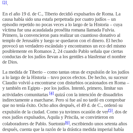
[3]
.
En el año 19 d. de C., Tiberio decidió expulsarlos de Roma. La
causa había sido una estafa perpetrada por cuatro judíos – un
episodio repetido no pocas veces a lo largo de la Historia – cuya
víctima fue una acaudalada prosélita romana llamada Fulvia.
Primero, la convencieron para realizar un cuantioso donativo al
templo de Jerusalén y luego se quedaron con el dinero. El hecho
provocó un verdadero escándalo y encontramos un eco del mismo
posiblemente en Romanos 2, 24 cuando Pablo señala que ciertas
conductas de los judíos llevan a los gentiles a blasfemar el nombre
de Dios.
La medida de Tiberio – como tantas otras de expulsión de los judíos
a lo largo de la Historia – tuvo pocos efectos. De hecho, su sucesor
Claudio volvió a encontrarse con disturbios ocasionados en Roma –
y también en Egipto - por los judíos. Intentó, primero, limitar sus
[4]
actividades comunitarias
quizá con la intención de disuadirlos
indirectamente a marcharse. Pero si fue así no tardó en comprobar
que no tenía éxito. Ocho años después, el 49 d. de C., ordenó su
[5]
expulsión de la ciudad. Como ya tuvimos ocasión de ver
, dos de
esos judíos expulsados, Aquila y Priscila, se convirtieron en
[6]
colaboradores de Pablo. Suetonio
, escribiendo unos setenta años
después, cuenta que la razón de la drástica medida imperial había