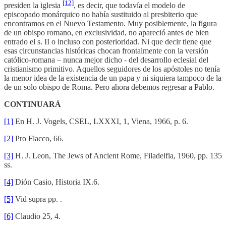
[12]
presiden la iglesia
, es decir, que todavía el modelo de
episcopado monárquico no había sustituido al presbiterio que
encontramos en el Nuevo Testamento. Muy posiblemente, la figura
de un obispo romano, en exclusividad, no apareció antes de bien
entrado el s. II o incluso con posterioridad. Ni que decir tiene que
esas circunstancias históricas chocan frontalmente con la versión
católico-romana – nunca mejor dicho - del desarrollo eclesial del
cristianismo primitivo. Aquellos seguidores de los apóstoles no tenía
la menor idea de la existencia de un papa y ni siquiera tampoco de la
de un solo obispo de Roma. Pero ahora debemos regresar a Pablo.
CONTINUARÁ
[1]
En H. J. Vogels, CSEL, LXXXI, 1, Viena, 1966, p. 6.
[2]
Pro Flacco, 66.
[3]
H. J. Leon, The Jews of Ancient Rome, Filadelfia, 1960, pp. 135
ss.
[4]
Dión Casio, Historia IX.6.
[5]
Vid supra pp. .
[6]
Claudio 25, 4.