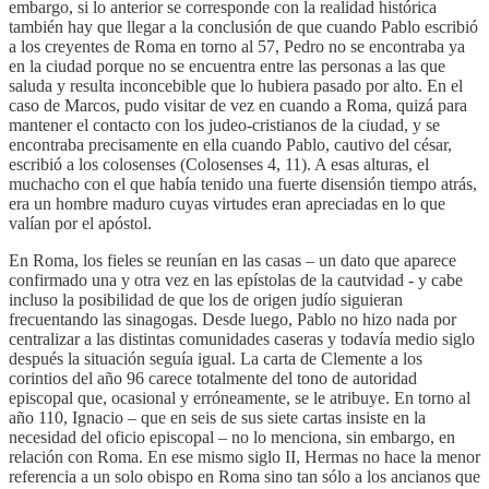
embargo, si lo anterior se corresponde con la realidad histórica
también hay que llegar a la conclusión de que cuando Pablo escribió
a los creyentes de Roma en torno al 57, Pedro no se encontraba ya
en la ciudad porque no se encuentra entre las personas a las que
saluda y resulta inconcebible que lo hubiera pasado por alto. En el
caso de Marcos, pudo visitar de vez en cuando a Roma, quizá para
mantener el contacto con los judeo-cristianos de la ciudad, y se
encontraba precisamente en ella cuando Pablo, cautivo del césar,
escribió a los colosenses (Colosenses 4, 11). A esas alturas, el
muchacho con el que había tenido una fuerte disensión tiempo atrás,
era un hombre maduro cuyas virtudes eran apreciadas en lo que
valían por el apóstol.
En Roma, los fieles se reunían en las casas – un dato que aparece
confirmado una y otra vez en las epístolas de la cautvidad - y cabe
incluso la posibilidad de que los de origen judío siguieran
frecuentando las sinagogas. Desde luego, Pablo no hizo nada por
centralizar a las distintas comunidades caseras y todavía medio siglo
después la situación seguía igual. La carta de Clemente a los
corintios del año 96 carece totalmente del tono de autoridad
episcopal que, ocasional y erróneamente, se le atribuye. En torno al
año 110, Ignacio – que en seis de sus siete cartas insiste en la
necesidad del oficio episcopal – no lo menciona, sin embargo, en
relación con Roma. En ese mismo siglo II, Hermas no hace la menor
referencia a un solo obispo en Roma sino tan sólo a los ancianos que