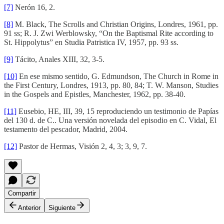
[7]
Nerón 16, 2.
[8]
M. Black, The Scrolls and Christian Origins, Londres, 1961, pp.
91 ss; R. J. Zwi Werblowsky, “On the Baptismal Rite according to
St. Hippolytus” en Studia Patristica IV, 1957, pp. 93 ss.
[9]
Tácito, Anales XIII, 32, 3-5.
[10]
En ese mismo sentido, G. Edmundson, The Church in Rome in
the First Century, Londres, 1913, pp. 80, 84; T. W. Manson, Studies
in the Gospels and Epistles, Manchester, 1962, pp. 38-40.
[11]
Eusebio, HE, III, 39, 15 reproduciendo un testimonio de Papías
del 130 d. de C.. Una versión novelada del episodio en C. Vidal, El
testamento del pescador, Madrid, 2004.
[12]
Pastor de Hermas, Visión 2, 4, 3; 3, 9, 7.
Compartir
Anterior
Siguiente