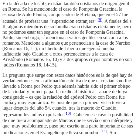
En la década de los 50, existían también cristianos de origen gentil
en Roma. Se ha mencionado el caso de Pomponia Graecina, la
esposa de Aulo Plautio, conquistador de Bretaña, que en el 57 fue
[9]
acusada de profesar una “superstición extranjera”
. A finales del s.
II, algunos miembros de su familia eran cristianos ciertamente, pero
no podemos estar tan seguros en el caso de Pomponia Graecina.
Pablo, sin embargo, sí menciona a varios gentiles en su carta a los
romanos. Menciona a algunos que pertenecían a la casa de Narciso
(Romanos 16, 11), un liberto de Tiberio que ejerció mucha
influencia bajo Claudio; a otros pertenecientes a la casa de
Aristóbulo (Romanos 16, 10) y a dos grupos cuyos nombres no son
judíos (Romanos 16, 14-15).
La pregunta que surge con estos datos históricos es la de qué hay de
verdad entonces en la afirmación católica de que el cristianismo fue
llevado a Roma por Pedro que además habría sido el primer obispo
de la ciudad y primer papa. La realidad histórica – aparte de lo ya
consignado – es que la relación del apóstol Pedro con Roma fue
tardía y muy esporádica. Es posible que su primera visita tuviera
lugar después del año 54, cuando, tras la muerte de Claudio,
[10]
regresaron los judíos expulsados
. Cabe en ese caso la posibilidad
de que fuera acompañado de Marcos que le servía como intérprete y
que, muy posiblemente, puso por escrito una parte importante de sus
[11]
predicaciones en el Evangelio que lleva su nombre
. Sin