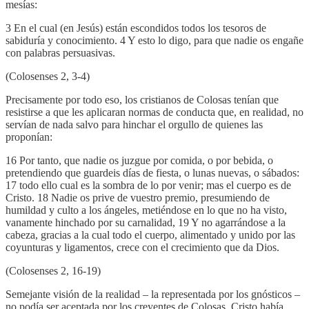
mesías:
3 En el cual (en Jesús) están escondidos todos los tesoros de
sabiduría y conocimiento. 4 Y esto lo digo, para que nadie os engañe
con palabras persuasivas.
(Colosenses 2, 3-4)
Precisamente por todo eso, los cristianos de Colosas tenían que
resistirse a que les aplicaran normas de conducta que, en realidad, no
servían de nada salvo para hinchar el orgullo de quienes las
proponían:
16 Por tanto, que nadie os juzgue por comida, o por bebida, o
pretendiendo que guardeis días de fiesta, o lunas nuevas, o sábados:
17 todo ello cual es la sombra de lo por venir; mas el cuerpo es de
Cristo. 18 Nadie os prive de vuestro premio, presumiendo de
humildad y culto a los ángeles, metiéndose en lo que no ha visto,
vanamente hinchado por su carnalidad, 19 Y no agarrándose a la
cabeza, gracias a la cual todo el cuerpo, alimentado y unido por las
coyunturas y ligamentos, crece con el crecimiento que da Dios.
(Colosenses 2, 16-19)
Semejante visión de la realidad – la representada por los gnósticos –
no podía ser aceptada por los creyentes de Colosas. Cristo había