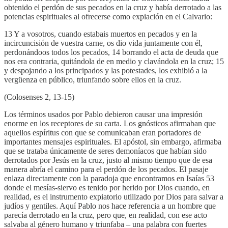
obtenido el perdón de sus pecados en la cruz y había derrotado a las
potencias espirituales al ofrecerse como expiación en el Calvario:
13 Y a vosotros, cuando estabais muertos en pecados y en la
incircuncisión de vuestra carne, os dio vida juntamente con él,
perdonándoos todos los pecados, 14 borrando el acta de deuda que
nos era contraria, quitándola de en medio y clavándola en la cruz; 15
y despojando a los principados y las potestades, los exhibió a la
vergüenza en público, triunfando sobre ellos en la cruz.
(Colosenses 2, 13-15)
Los términos usados por Pablo debieron causar una impresión
enorme en los receptores de su carta. Los gnósticos afirmaban que
aquellos espíritus con que se comunicaban eran portadores de
importantes mensajes espirituales. El apóstol, sin embargo, afirmaba
que se trataba únicamente de seres demoníacos que habían sido
derrotados por Jesús en la cruz, justo al mismo tiempo que de esa
manera abría el camino para el perdón de los pecados. El pasaje
enlaza directamente con la paradoja que encontramos en Isaías 53
donde el mesías-siervo es tenido por herido por Dios cuando, en
realidad, es el instrumento expiatorio utilizado por Dios para salvar a
judíos y gentiles. Aquí Pablo nos hace referencia a un hombre que
parecía derrotado en la cruz, pero que, en realidad, con ese acto
salvaba al género humano y triunfaba – una palabra con fuertes