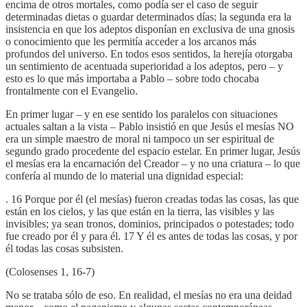
encima de otros mortales, como podía ser el caso de seguir
determinadas dietas o guardar determinados días; la segunda era la
insistencia en que los adeptos disponían en exclusiva de una gnosis
o conocimiento que les permitía acceder a los arcanos más
profundos del universo. En todos esos sentidos, la herejía otorgaba
un sentimiento de acentuada superioridad a los adeptos, pero – y
esto es lo que más importaba a Pablo – sobre todo chocaba
frontalmente con el Evangelio.
En primer lugar – y en ese sentido los paralelos con situaciones
actuales saltan a la vista – Pablo insistió en que Jesús el mesías NO
era un simple maestro de moral ni tampoco un ser espiritual de
segundo grado procedente del espacio estelar. En primer lugar, Jesús
el mesías era la encarnación del Creador – y no una criatura – lo que
confería al mundo de lo material una dignidad especial:
. 16 Porque por él (el mesías) fueron creadas todas las cosas, las que
están en los cielos, y las que están en la tierra, las visibles y las
invisibles; ya sean tronos, dominios, principados o potestades; todo
fue creado por él y para él. 17 Y él es antes de todas las cosas, y por
él todas las cosas subsisten.
(Colosenses 1, 16-7)
No se trataba sólo de eso. En realidad, el mesías no era una deidad