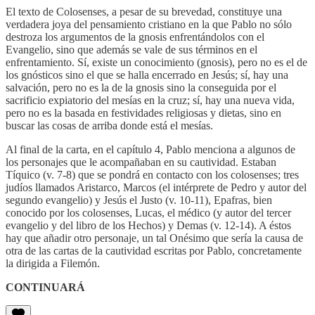
El texto de Colosenses, a pesar de su brevedad, constituye una
verdadera joya del pensamiento cristiano en la que Pablo no sólo
destroza los argumentos de la gnosis enfrentándolos con el
Evangelio, sino que además se vale de sus términos en el
enfrentamiento. Sí, existe un conocimiento (gnosis), pero no es el de
los gnósticos sino el que se halla encerrado en Jesús; sí, hay una
salvación, pero no es la de la gnosis sino la conseguida por el
sacrificio expiatorio del mesías en la cruz; sí, hay una nueva vida,
pero no es la basada en festividades religiosas y dietas, sino en
buscar las cosas de arriba donde está el mesías.
Al final de la carta, en el capítulo 4, Pablo menciona a algunos de
los personajes que le acompañaban en su cautividad. Estaban
Tíquico (v. 7-8) que se pondrá en contacto con los colosenses; tres
judíos llamados Aristarco, Marcos (el intérprete de Pedro y autor del
segundo evangelio) y Jesús el Justo (v. 10-11), Epafras, bien
conocido por los colosenses, Lucas, el médico (y autor del tercer
evangelio y del libro de los Hechos) y Demas (v. 12-14). A éstos
hay que añadir otro personaje, un tal Onésimo que sería la causa de
otra de las cartas de la cautividad escritas por Pablo, concretamente
la dirigida a Filemón.
CONTINUARÁ