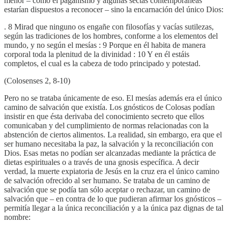
menor – como el paganismo y algunas sectas contemporáneas
estarían dispuestos a reconocer – sino la encarnación del único Dios:
. 8 Mirad que ninguno os engañe con filosofías y vacías sutilezas,
según las tradiciones de los hombres, conforme a los elementos del
mundo, y no según el mesías : 9 Porque en él habita de manera
corporal toda la plenitud de la divinidad : 10 Y en él estáis
completos, el cual es la cabeza de todo principado y potestad.
(Colosenses 2, 8-10)
Pero no se trataba únicamente de eso. El mesías además era el único
camino de salvación que existía. Los gnósticos de Colosas podían
insistir en que ésta derivaba del conocimiento secreto que ellos
comunicaban y del cumplimiento de normas relacionadas con la
abstención de ciertos alimentos. La realidad, sin embargo, era que el
ser humano necesitaba la paz, la salvación y la reconciliación con
Dios. Esas metas no podían ser alcanzadas mediante la práctica de
dietas espirituales o a través de una gnosis específica. A decir
verdad, la muerte expiatoria de Jesús en la cruz era el único camino
de salvación ofrecido al ser humano. Se trataba de un camino de
salvación que se podía tan sólo aceptar o rechazar, un camino de
salvación que – en contra de lo que pudieran afirmar los gnósticos –
permitía llegar a la única reconciliación y a la única paz dignas de tal
nombre: