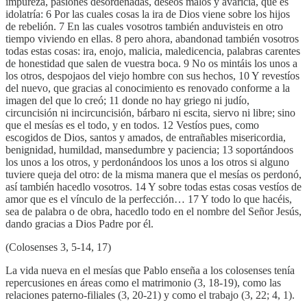
impureza, pasiones desordenadas, deseos malos y avaricia, que es
idolatría: 6 Por las cuales cosas la ira de Dios viene sobre los hijos
de rebelión. 7 En las cuales vosotros también anduvisteis en otro
tiempo viviendo en ellas. 8 pero ahora, abandonad también vosotros
todas estas cosas: ira, enojo, malicia, maledicencia, palabras carentes
de honestidad que salen de vuestra boca. 9 No os mintáis los unos a
los otros, despojaos del viejo hombre con sus hechos, 10 Y revestíos
del nuevo, que gracias al conocimiento es renovado conforme a la
imagen del que lo creó; 11 donde no hay griego ni judío,
circuncisión ni incircuncisión, bárbaro ni escita, siervo ni libre; sino
que el mesías es el todo, y en todos. 12 Vestíos pues, como
escogidos de Dios, santos y amados, de entrañables misericordia,
benignidad, humildad, mansedumbre y paciencia; 13 soportándoos
los unos a los otros, y perdonándoos los unos a los otros si alguno
tuviere queja del otro: de la misma manera que el mesías os perdonó,
así también hacedlo vosotros. 14 Y sobre todas estas cosas vestíos de
amor que es el vínculo de la perfección… 17 Y todo lo que hacéis,
sea de palabra o de obra, hacedlo todo en el nombre del Señor Jesús,
dando gracias a Dios Padre por él.
(Colosenses 3, 5-14, 17)
La vida nueva en el mesías que Pablo enseña a los colosenses tenía
repercusiones en áreas como el matrimonio (3, 18-19), como las
relaciones paterno-filiales (3, 20-21) y como el trabajo (3, 22; 4, 1).