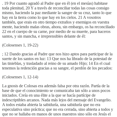
. 19 Por cuanto agradó al Padre que en él (en el mesías) habitase
toda plenitud, 20 Y a través de reconciliar todas las cosas consigo
mismo, haciendo la paz mediante la sangre de su cruz, tanto lo que
hay en la tierra como lo que hay en los cielos. 21 A vosotros
también, que erais en otro tiempo extraños y enemigos en vuestra
mente, haciendo malas obras, ahora, sin embargo, os ha reconciliado
22 en el cuerpo de su carne, por medio de su muerte, para haceros
santos, y sin mancha, e irreprensibles delante de él:
(Colosenses 1, 19-22)
; 12 Dando gracias al Padre que nos hizo aptos para participar de la
suerte de los santos en luz: 13 Que nos ha librado de la potestad de
las tinieblas, y trasladado al reino de su amado Hijo; 14 En el cual
tenemos la redención gracias a su sangre, el perdón de los pecados:
(Colosenses 1, 12-14)
La gnosis de Colosas era además falsa por otra razón. Partía de la
base de que el conocimiento se comunicaba tan sólo a unos pocos
iniciados. Creía en una élite a la que se hacía partícipe de
indescriptibles arcanos. Nada más lejos del mensaje del Evangelio.
A todos estaba abierta la sabiduría, una sabiduría que no era
especulativa sino práctica; que no era cerrada, sino abierta a todos y
que no se hallaba en manos de unos maestros sino sólo en Jesús el