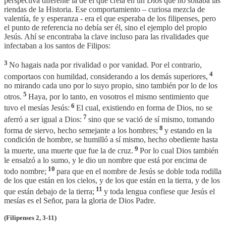
perspectiva diferente la de él que creía en un Dios que no soltaba las
riendas de la Historia. Ese comportamiento – curiosa mezcla de
valentía, fe y esperanza - era el que esperaba de los filipenses, pero
el punto de referencia no debía ser él, sino el ejemplo del propio
Jesús. Ahí se encontraba la clave incluso para las rivalidades que
infectaban a los santos de Filipos:
3
No hagais nada por rivalidad o por vanidad. Por el contrario,
4
comportaos con humildad, considerando a los demás superiores,
no mirando cada uno por lo suyo propio, sino también por lo de los
5
otros.
Haya, por lo tanto, en vosotros el mismo sentimiento que
6
tuvo el mesías Jesús:
El cual, existiendo en forma de Dios, no se
7
aferró a ser igual a Dios:
sino que se vació de sí mismo, tomando
8
forma de siervo, hecho semejante a los hombres;
y estando en la
condición de hombre, se humilló a sí mismo, hecho obediente hasta
9
la muerte, una muerte que fue la de cruz.
Por lo cual Dios también
le ensalzó a lo sumo, y le dio un nombre que está por encima de
10
todo nombre;
para que en el nombre de Jesús se doble toda rodilla
de los que están en los cielos, y de los que están en la tierra, y de los
11
que están debajo de la tierra;
y toda lengua confiese que Jesús el
mesías es el Señor, para la gloria de Dios Padre.
(Filipenses 2, 3-11)