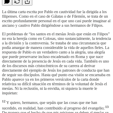
La última carta escrita por Pablo en cautividad fue la dirigida a los
filipenses. Como en el caso de Gálatas o de Filemón, se trata de un
escrito profundamente personal en el que uno casi puede imaginar al
anciano y cautivo Pablo dirigiéndose a sus hermanos de Filipos.
El problemas de “los santos en el mesías Jesús que están en Filipos”
no era la herejía como en Colosas, sino sustancialmente, la tendencia
a la división y la controversia. Se trataba de una circunstancia que
podía amargar de manera considerable la vida de aquellos fieles. La
respuesta de Pablo es un verdadero canto a la alegría, una alegría
que puede preservarse incluso encadenado en Roma y que nace
directamente de la presencia de Jesús en cada vida. También es uno
de los discursos más cristocéntricos de su carrera al derivar
directamente del ejemplo de Jesús los patrones de conducta que han
de seguir sus discípulos. Hasta qué punto esa visión se encarnaba en
Pablo aparece ya en los primeros versículos de la carta donde
relativiza su difícil situación en términos de la voluntad de Jesús el
mesías. Ni la reclusión, ni la envidia, ni siquiera la muerte le
inquietan:
12
Y quiero, hermanos, que sepáis que las cosas que me han
13
sucedido, en realidad, han contribuido al progreso del evangelio;
De manera que el hecho de que mis prisiones se deben al mesías se