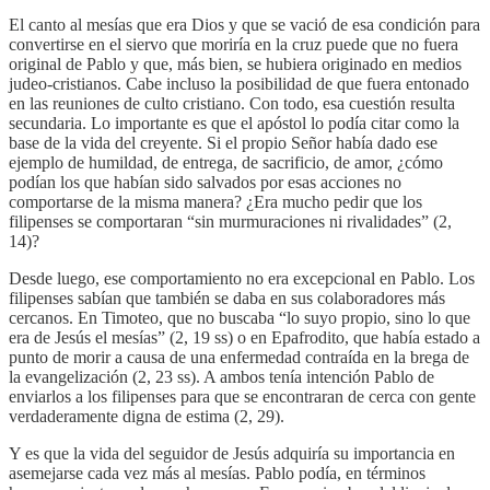
El canto al mesías que era Dios y que se vació de esa condición para
convertirse en el siervo que moriría en la cruz puede que no fuera
original de Pablo y que, más bien, se hubiera originado en medios
judeo-cristianos. Cabe incluso la posibilidad de que fuera entonado
en las reuniones de culto cristiano. Con todo, esa cuestión resulta
secundaria. Lo importante es que el apóstol lo podía citar como la
base de la vida del creyente. Si el propio Señor había dado ese
ejemplo de humildad, de entrega, de sacrificio, de amor, ¿cómo
podían los que habían sido salvados por esas acciones no
comportarse de la misma manera? ¿Era mucho pedir que los
filipenses se comportaran “sin murmuraciones ni rivalidades” (2,
14)?
Desde luego, ese comportamiento no era excepcional en Pablo. Los
filipenses sabían que también se daba en sus colaboradores más
cercanos. En Timoteo, que no buscaba “lo suyo propio, sino lo que
era de Jesús el mesías” (2, 19 ss) o en Epafrodito, que había estado a
punto de morir a causa de una enfermedad contraída en la brega de
la evangelización (2, 23 ss). A ambos tenía intención Pablo de
enviarlos a los filipenses para que se encontraran de cerca con gente
verdaderamente digna de estima (2, 29).
Y es que la vida del seguidor de Jesús adquiría su importancia en
asemejarse cada vez más al mesías. Pablo podía, en términos