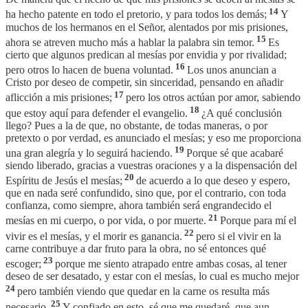
14
ha hecho patente en todo el pretorio, y para todos los demás;
Y
muchos de los hermanos en el Señor, alentados por mis prisiones,
15
ahora se atreven mucho más a hablar la palabra sin temor.
Es
cierto que algunos predican al mesías por envidia y por rivalidad;
16
pero otros lo hacen de buena voluntad.
Los unos anuncian a
Cristo por deseo de competir, sin sinceridad, pensando en añadir
17
aflicción a mis prisiones;
pero los otros actúan por amor, sabiendo
18
que estoy aquí para defender el evangelio.
¿A qué conclusión
llego? Pues a la de que, no obstante, de todas maneras, o por
pretexto o por verdad, es anunciado el mesías; y eso me proporciona
19
una gran alegría y lo seguirá haciendo.
Porque sé que acabaré
siendo liberado, gracias a vuestras oraciones y a la dispensación del
20
Espíritu de Jesús el mesías;
de acuerdo a lo que deseo y espero,
que en nada seré confundido, sino que, por el contrario, con toda
confianza, como siempre, ahora también será engrandecido el
21
mesías en mi cuerpo, o por vida, o por muerte.
Porque para mí el
22
vivir es el mesías, y el morir es ganancia.
pero si el vivir en la
carne contribuye a dar fruto para la obra, no sé entonces qué
23
escoger;
porque me siento atrapado entre ambas cosas, al tener
deseo de ser desatado, y estar con el mesías, lo cual es mucho mejor
24
pero también viendo que quedar en la carne os resulta más
25
necesario.
Y confiado en esto, sé que me quedaré, que aun