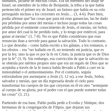
humanos, jactarse de muchas cosas. Era un miembro del linaje de
Israel, un miembro de la tribu de Benjamín, la tribu a la que había
pertenecido el primer rey de Israel; un fariseo que había en su celo
perseguido incluso a los creyentes en Jesús… (3, 4-6). Pues bien,
podía afirmar que“las cosas que para mí eran ganancias, las he dado
por pérdidas por amor del mesías e incluso juzgo todas las cosas
pérdida por el eminente conocimiento de Jesús, el mesías, mi Señor,
por amor del cual lo he perdido todo, y lo tengo por estiércol, para
ganar al mesías” (3, 7-8). No es que Pablo considerara que esas
renuncias iban a servirle para ganar la salvación. Todo lo contrario.
Lo que deseaba – como había escrito a los gálatas, a los romanos, a
los efesios – era “ser hallado en él, no teniendo mi justicia, que es
por la ley, sino la que es por la fe en Cristo, la justicia que es de Dios
por la fe” (3, 9). Sin embargo, esa convicción de que la salvación no
se obtenía por méritos propios sino que era un regalo de Dios que se
aceptaba a través de la fe nunca había llevado a Pablo a caer en la
inmoralidad o el antinomianismo. Por el contrario, seguía
esforzándose por asemejarse a Jesús (3, 12 ss), a ese Jesús, Señor,
salvador y mesías, que un día regresaría desde el cielo para
transformar los cuerpos de los que creyeran en él en otro “semejante
al cuerpo de su gloria, por el poder con el que puede someter todas
las cosas” (3, 21).
Partiendo de esa base, Pablo podía pedir a Evodia y Síntique, dos
hermanas de la congregación de Filipos, que dejaran sus