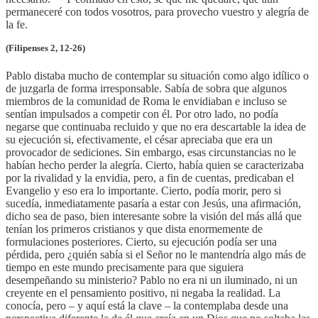
permaneceré con todos vosotros, para provecho vuestro y alegría de
la fe.
(Filipenses 2, 12-26)
Pablo distaba mucho de contemplar su situación como algo idílico o
de juzgarla de forma irresponsable. Sabía de sobra que algunos
miembros de la comunidad de Roma le envidiaban e incluso se
sentían impulsados a competir con él. Por otro lado, no podía
negarse que continuaba recluido y que no era descartable la idea de
su ejecución si, efectivamente, el césar apreciaba que era un
provocador de sediciones. Sin embargo, esas circunstancias no le
habían hecho perder la alegría. Cierto, había quien se caracterizaba
por la rivalidad y la envidia, pero, a fin de cuentas, predicaban el
Evangelio y eso era lo importante. Cierto, podía morir, pero si
sucedía, inmediatamente pasaría a estar con Jesús, una afirmación,
dicho sea de paso, bien interesante sobre la visión del más allá que
tenían los primeros cristianos y que dista enormemente de
formulaciones posteriores. Cierto, su ejecución podía ser una
pérdida, pero ¿quién sabía si el Señor no le mantendría algo más de
tiempo en este mundo precisamente para que siguiera
desempeñando su ministerio? Pablo no era ni un iluminado, ni un
creyente en el pensamiento positivo, ni negaba la realidad. La
conocía, pero – y aquí está la clave – la contemplaba desde una