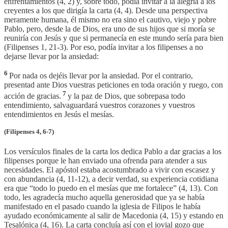
enfrentamientos (4, 2) y, sobre todo, podía invitar a la alegría a los
creyentes a los que dirigía la carta (4, 4). Desde una perspectiva
meramente humana, él mismo no era sino el cautivo, viejo y pobre
Pablo, pero, desde la de Dios, era uno de sus hijos que si moría se
reuniría con Jesús y que si permanecía en este mundo sería para bien
(Filipenses 1, 21-3). Por eso, podía invitar a los filipenses a no
dejarse llevar por la ansiedad:
6
Por nada os dejéis llevar por la ansiedad. Por el contrario,
presentad ante Dios vuestras peticiones en toda oración y ruego, con
7
acción de gracias.
y la paz de Dios, que sobrepasa todo
entendimiento, salvaguardará vuestros corazones y vuestros
entendimientos en Jesús el mesías.
(Filipenses 4, 6-7)
Los versículos finales de la carta los dedica Pablo a dar gracias a los
filipenses porque le han enviado una ofrenda para atender a sus
necesidades. El apóstol estaba acostumbrado a vivir con escasez y
con abundancia (4, 11-12), a decir verdad, su experiencia cotidiana
era que “todo lo puedo en el mesías que me fortalece” (4, 13). Con
todo, les agradecía mucho aquella generosidad que ya se había
manifestado en el pasado cuando la iglesia de Filipos le había
ayudado económicamente al salir de Macedonia (4, 15) y estando en
Tesalónica (4, 16). La carta concluía así con el jovial gozo que