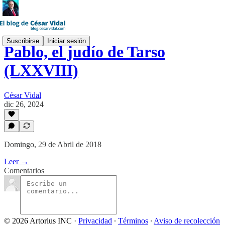
Suscribirse
Iniciar sesión
Pablo, el judío de Tarso
(LXXVIII)
César Vidal
dic 26, 2024
Domingo, 29 de Abril de 2018
Leer →
Comentarios
© 2026 Artorius INC
·
Privacidad
∙
Términos
∙
Aviso de recolección