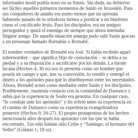
informador hostil podría tener en su futuro. Sin duda, no debieron
ser fáciles aquellos primeros momentos de Saulo en Jerusalén. Para
sus compañeros de antaño era punto menos que un apóstata
habiendo pasado de la ortodoxia farisea a predicar a un blasfemo
como el crucificado Jesús. Para los discípulos, era un antiguo
perseguidor y quizá el enemigo de siempre que ahora intentaba
fingirse amigo. De aquella situación amarga pudo salir Saulo gracias
a un personaje llamado Barnabás o Bernabé.
El nombre verdadero de Bernabé era José. Si había recibido aquel
sobrenombre – que significa Hijo de consolación – se debía a su
piedad y a su disposición a sacrificarse por los demás. La fuente
lucana (Hechos 4, 36 ss) nos lo presenta como un hombre que
poseía un campo y que, tras su conversión, lo vendió y entregó el
dinero a los apóstoles para que lo distribuyeran entre los necesitados.
Ahora, Bernabé actuó como mediador entre Saulo y los discípulos.
Posiblemente, mantenía contacto con la comunidad de Damasco y
sabía que la experiencia de Saulo era genuina. En cualquier caso,
“lo condujo ante los apóstoles” y les refirió tanto su experiencia en
el camino de Damasco como su experiencia evangelizadora
posterior (Hechos 9, 26-27). El propio protagonista de los hechos
mencionaría años después los apóstoles con los que se había
encontrado. Tan sólo habían sido Cefas y “Santiago, el hermano del
Señor” (Gálatas 1, 18 ss).