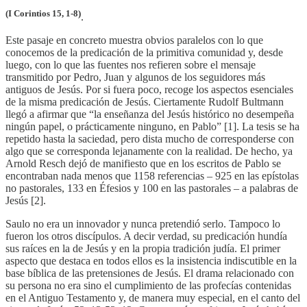
(I Corintios 15, 1-8)
.
Este pasaje en concreto muestra obvios paralelos con lo que
conocemos de la predicación de la primitiva comunidad y, desde
luego, con lo que las fuentes nos refieren sobre el mensaje
transmitido por Pedro, Juan y algunos de los seguidores más
antiguos de Jesús. Por si fuera poco, recoge los aspectos esenciales
de la misma predicación de Jesús. Ciertamente Rudolf Bultmann
llegó a afirmar que “la enseñanza del Jesús histórico no desempeña
ningún papel, o prácticamente ninguno, en Pablo” [1]. La tesis se ha
repetido hasta la saciedad, pero dista mucho de corresponderse con
algo que se corresponda lejanamente con la realidad. De hecho, ya
Arnold Resch dejó de manifiesto que en los escritos de Pablo se
encontraban nada menos que 1158 referencias – 925 en las epístolas
no pastorales, 133 en Éfesios y 100 en las pastorales – a palabras de
Jesús [2].
Saulo no era un innovador y nunca pretendió serlo. Tampoco lo
fueron los otros discípulos. A decir verdad, su predicación hundía
sus raíces en la de Jesús y en la propia tradición judía. El primer
aspecto que destaca en todos ellos es la insistencia indiscutible en la
base bíblica de las pretensiones de Jesús. El drama relacionado con
su persona no era sino el cumplimiento de las profecías contenidas
en el Antiguo Testamento y, de manera muy especial, en el canto del