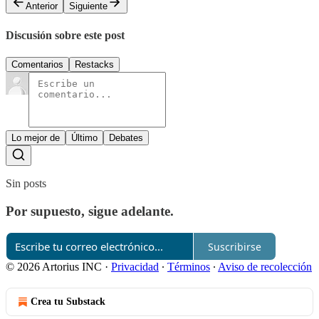
Anterior
Siguiente
Discusión sobre este post
Comentarios
Restacks
Lo mejor de
Último
Debates
Sin posts
Por supuesto, sigue adelante.
Suscribirse
© 2026 Artorius INC
·
Privacidad
∙
Términos
∙
Aviso de recolección
Crea tu Substack