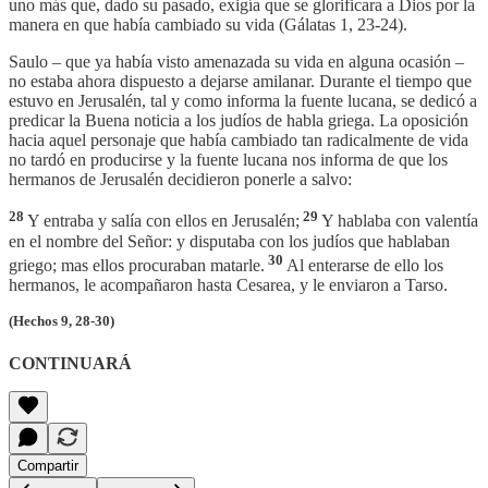
uno más que, dado su pasado, exigía que se glorificara a Dios por la
manera en que había cambiado su vida (Gálatas 1, 23-24).
Saulo – que ya había visto amenazada su vida en alguna ocasión –
no estaba ahora dispuesto a dejarse amilanar. Durante el tiempo que
estuvo en Jerusalén, tal y como informa la fuente lucana, se dedicó a
predicar la Buena noticia a los judíos de habla griega. La oposición
hacia aquel personaje que había cambiado tan radicalmente de vida
no tardó en producirse y la fuente lucana nos informa de que los
hermanos de Jerusalén decidieron ponerle a salvo:
28
29
Y entraba y salía con ellos en Jerusalén;
Y hablaba con valentía
en el nombre del Señor: y disputaba con los judíos que hablaban
30
griego; mas ellos procuraban matarle.
Al enterarse de ello los
hermanos, le acompañaron hasta Cesarea, y le enviaron a Tarso.
(Hechos 9, 28-30)
CONTINUARÁ
Compartir