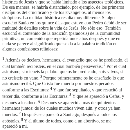
histórica de Jesús y que se había limitado a los aspectos teológicos.
De esa manera, se habría distanciado, por ejemplo, de los primeros
discípulos del crucificado y de los Evangelios, al menos los
sinópticos. La realidad histórica resulta muy diferente. Si algo
escuchó Saulo en los quince días que estuvo con Pedro debió de ser
multitud de detalles sobre la vida de Jesús. No sólo eso. También
escuchó el contenido de la tradición (paradosis) de la comunidad
primitiva, un contenido que repetiría unos años después y que en
nada se parece al significado que se da a la palabra tradición en
algunas confesiones religiosas:
1
Además os declaro, hermanos, el evangelio que os he predicado, el
2
cual también recibisteis, en el cual también perseveráis;
Por el cual
asimismo, si retenéis la palabra que os he predicado, sois salvos, si
3
no creísteis en vano.
Porque primeramente os he enseñado lo que
asimismo recibí: Que Cristo fue muerto por nuestros pecados
4
conforme a las Escrituras;
Y que fue sepultado, y que resucitó al
5
tercer día, conforme a las Escrituras;
Y que se apareció a Cefas, y
6
después a los doce.
Después se apareció a más de quinientos
hermanos juntos; de los cuales muchos viven aún, y otros ya han
7
muertos.
Después se apareció a Santiago; después a todos los
8
apóstoles.
Y al último de todos, como a un abortivo, se me
apareció a mi.