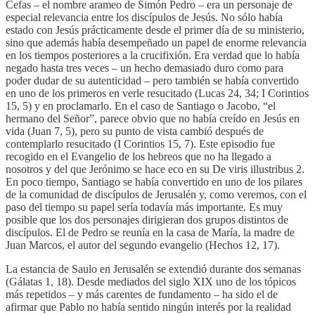
Cefas – el nombre arameo de Simón Pedro – era un personaje de
especial relevancia entre los discípulos de Jesús. No sólo había
estado con Jesús prácticamente desde el primer día de su ministerio,
sino que además había desempeñado un papel de enorme relevancia
en los tiempos posteriores a la crucifixión. Era verdad que lo había
negado hasta tres veces – un hecho demasiado duro como para
poder dudar de su autenticidad – pero también se había convertido
en uno de los primeros en verle resucitado (Lucas 24, 34; I Corintios
15, 5) y en proclamarlo. En el caso de Santiago o Jacobo, “el
hermano del Señor”, parece obvio que no había creído en Jesús en
vida (Juan 7, 5), pero su punto de vista cambió después de
contemplarlo resucitado (I Corintios 15, 7). Este episodio fue
recogido en el Evangelio de los hebreos que no ha llegado a
nosotros y del que Jerónimo se hace eco en su De viris illustribus 2.
En poco tiempo, Santiago se había convertido en uno de los pilares
de la comunidad de discípulos de Jerusalén y, como veremos, con el
paso del tiempo su papel sería todavía más importante. Es muy
posible que los dos personajes dirigieran dos grupos distintos de
discípulos. El de Pedro se reunía en la casa de María, la madre de
Juan Marcos, el autor del segundo evangelio (Hechos 12, 17).
La estancia de Saulo en Jerusalén se extendió durante dos semanas
(Gálatas 1, 18). Desde mediados del siglo XIX uno de los tópicos
más repetidos – y más carentes de fundamento – ha sido el de
afirmar que Pablo no había sentido ningún interés por la realidad