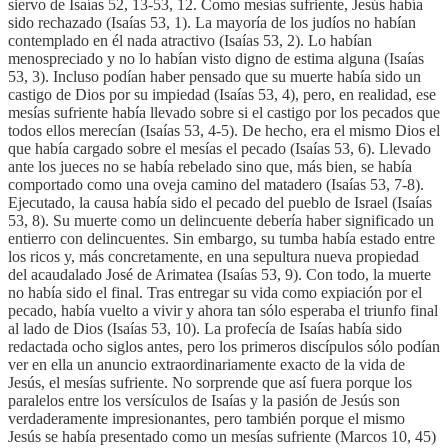
siervo de Isaías 52, 13-53, 12. Como mesías sufriente, Jesús había
sido rechazado (Isaías 53, 1). La mayoría de los judíos no habían
contemplado en él nada atractivo (Isaías 53, 2). Lo habían
menospreciado y no lo habían visto digno de estima alguna (Isaías
53, 3). Incluso podían haber pensado que su muerte había sido un
castigo de Dios por su impiedad (Isaías 53, 4), pero, en realidad, ese
mesías sufriente había llevado sobre si el castigo por los pecados que
todos ellos merecían (Isaías 53, 4-5). De hecho, era el mismo Dios el
que había cargado sobre el mesías el pecado (Isaías 53, 6). Llevado
ante los jueces no se había rebelado sino que, más bien, se había
comportado como una oveja camino del matadero (Isaías 53, 7-8).
Ejecutado, la causa había sido el pecado del pueblo de Israel (Isaías
53, 8). Su muerte como un delincuente debería haber significado un
entierro con delincuentes. Sin embargo, su tumba había estado entre
los ricos y, más concretamente, en una sepultura nueva propiedad
del acaudalado José de Arimatea (Isaías 53, 9). Con todo, la muerte
no había sido el final. Tras entregar su vida como expiación por el
pecado, había vuelto a vivir y ahora tan sólo esperaba el triunfo final
al lado de Dios (Isaías 53, 10). La profecía de Isaías había sido
redactada ocho siglos antes, pero los primeros discípulos sólo podían
ver en ella un anuncio extraordinariamente exacto de la vida de
Jesús, el mesías sufriente. No sorprende que así fuera porque los
paralelos entre los versículos de Isaías y la pasión de Jesús son
verdaderamente impresionantes, pero también porque el mismo
Jesús se había presentado como un mesías sufriente (Marcos 10, 45)