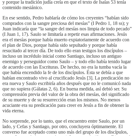
y porque la tradición judía creía en que el texto de Isaías 53 tenía
contenido mesiánico.
En ese sentido, Pedro hablaría de cómo los creyentes “habían sido
comprados con la sangre preciosa del mesías” (I Pedro 1, 18 ss); y
Juan indicaría que “la sangre del mesías nos limpia de todo pecado”
(I Juan 1, 17). Saulo se limitaría a repetir esas afirmaciones. Jesús
era el mesías porque había muerto expiatoriamente de acuerdo con
el plan de Dios, porque había sido sepultado y porque había
resucitado al tercer día. De todo ello eran testigos los discípulos –
incluso un incrédulo inicial como Santiago, incluso un antiguo
enemigo y perseguidor como Saulo – y todo ello había tenido lugar
de acuerdo con las Escrituras. De hecho, no era la tumba vacía la
que había encendido la fe de los discípulos. Ésta se debía a que
habían encontrado vivo al crucificado Jesús [3]. La predicación no
era nueva y Saulo escribiría años después que no le comunicó nada
que no supiera (Gálatas 2, 6). En buena medida, así debió ser. Su
comprensión previa del valor de la obra del mesías, del significado
de su muerte y de su resurrección eran los mismos. No menos
acuciante era su predicación para creer en Jesús a fin de obtener la
vida eterna.
No sorprende, por lo tanto, que el encuentro entre Saulo, por un
lado, y Cefas y Santiago, por otro, concluyera óptimamente. El
converso fue aceptado como uno más del grupo de los discípulos,