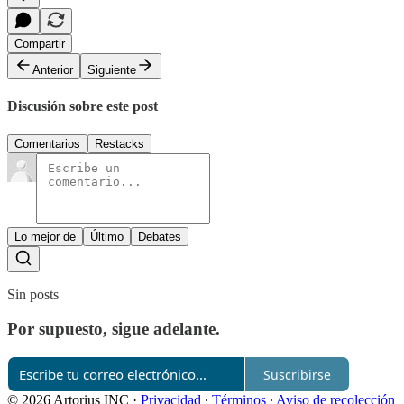
Compartir
Anterior
Siguiente
Discusión sobre este post
Comentarios
Restacks
Lo mejor de
Último
Debates
Sin posts
Por supuesto, sigue adelante.
Suscribirse
© 2026 Artorius INC
·
Privacidad
∙
Términos
∙
Aviso de recolección