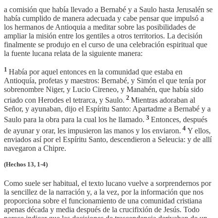
a comisión que había llevado a Bernabé y a Saulo hasta Jerusalén se
había cumplido de manera adecuada y cabe pensar que impulsó a
los hermanos de Antioquia a meditar sobre las posibilidades de
ampliar la misión entre los gentiles a otros territorios. La decisión
finalmente se produjo en el curso de una celebración espiritual que
la fuente lucana relata de la siguiente manera:
1
Había por aquel entonces en la comunidad que estaba en
Antioquía, profetas y maestros: Bernabé, y Simón el que tenía por
sobrenombre Niger, y Lucio Cireneo, y Manahén, que había sido
2
criado con Herodes el tetrarca, y Saulo.
Mientras adoraban al
Señor, y ayunaban, dijo el Espíritu Santo: Apartadme a Bernabé y a
3
Saulo para la obra para la cual los he llamado.
Entonces, después
4
de ayunar y orar, les impusieron las manos y los enviaron.
Y ellos,
enviados así por el Espíritu Santo, descendieron a Seleucia: y de allí
navegaron a Chipre.
(Hechos 13, 1-4)
Como suele ser habitual, el texto lucano vuelve a sorprendernos por
la sencillez de la narración y, a la vez, por la información que nos
proporciona sobre el funcionamiento de una comunidad cristiana
apenas década y media después de la crucifixión de Jesús. Todo