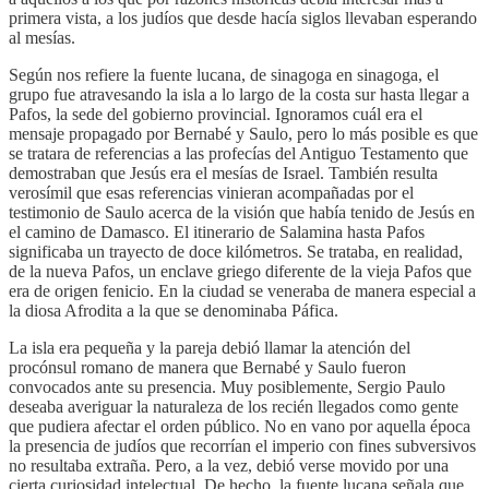
primera vista, a los judíos que desde hacía siglos llevaban esperando
al mesías.
Según nos refiere la fuente lucana, de sinagoga en sinagoga, el
grupo fue atravesando la isla a lo largo de la costa sur hasta llegar a
Pafos, la sede del gobierno provincial. Ignoramos cuál era el
mensaje propagado por Bernabé y Saulo, pero lo más posible es que
se tratara de referencias a las profecías del Antiguo Testamento que
demostraban que Jesús era el mesías de Israel. También resulta
verosímil que esas referencias vinieran acompañadas por el
testimonio de Saulo acerca de la visión que había tenido de Jesús en
el camino de Damasco. El itinerario de Salamina hasta Pafos
significaba un trayecto de doce kilómetros. Se trataba, en realidad,
de la nueva Pafos, un enclave griego diferente de la vieja Pafos que
era de origen fenicio. En la ciudad se veneraba de manera especial a
la diosa Afrodita a la que se denominaba Páfica.
La isla era pequeña y la pareja debió llamar la atención del
procónsul romano de manera que Bernabé y Saulo fueron
convocados ante su presencia. Muy posiblemente, Sergio Paulo
deseaba averiguar la naturaleza de los recién llegados como gente
que pudiera afectar el orden público. No en vano por aquella época
la presencia de judíos que recorrían el imperio con fines subversivos
no resultaba extraña. Pero, a la vez, debió verse movido por una
cierta curiosidad intelectual. De hecho, la fuente lucana señala que