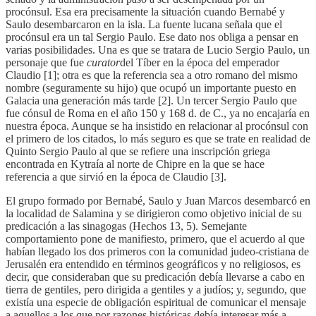
procónsul. Esa era precisamente la situación cuando Bernabé y
Saulo desembarcaron en la isla. La fuente lucana señala que el
procónsul era un tal Sergio Paulo. Ese dato nos obliga a pensar en
varias posibilidades. Una es que se tratara de Lucio Sergio Paulo, un
personaje que fue
curator
del Tíber en la época del emperador
Claudio [1]; otra es que la referencia sea a otro romano del mismo
nombre (seguramente su hijo) que ocupó un importante puesto en
Galacia una generación más tarde [2]. Un tercer Sergio Paulo que
fue cónsul de Roma en el año 150 y 168 d. de C., ya no encajaría en
nuestra época. Aunque se ha insistido en relacionar al procónsul con
el primero de los citados, lo más seguro es que se trate en realidad de
Quinto Sergio Paulo al que se refiere una inscripción griega
encontrada en Kytraía al norte de Chipre en la que se hace
referencia a que sirvió en la época de Claudio [3].
El grupo formado por Bernabé, Saulo y Juan Marcos desembarcó en
la localidad de Salamina y se dirigieron como objetivo inicial de su
predicación a las sinagogas (Hechos 13, 5). Semejante
comportamiento pone de manifiesto, primero, que el acuerdo al que
habían llegado los dos primeros con la comunidad judeo-cristiana de
Jerusalén era entendido en términos geográficos y no religiosos, es
decir, que consideraban que su predicación debía llevarse a cabo en
tierra de gentiles, pero dirigida a gentiles y a judíos; y, segundo, que
existía una especie de obligación espiritual de comunicar el mensaje
a aquellos a los que por razones históricas debía interesar más a