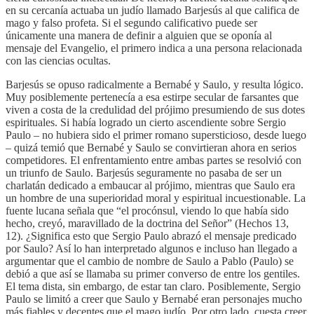
en su cercanía actuaba un judío llamado Barjesús al que califica de
mago y falso profeta. Si el segundo calificativo puede ser
únicamente una manera de definir a alguien que se oponía al
mensaje del Evangelio, el primero indica a una persona relacionada
con las ciencias ocultas.
Barjesús se opuso radicalmente a Bernabé y Saulo, y resulta lógico.
Muy posiblemente pertenecía a esa estirpe secular de farsantes que
viven a costa de la credulidad del prójimo presumiendo de sus dotes
espirituales. Si había logrado un cierto ascendiente sobre Sergio
Paulo – no hubiera sido el primer romano supersticioso, desde luego
– quizá temió que Bernabé y Saulo se convirtieran ahora en serios
competidores. El enfrentamiento entre ambas partes se resolvió con
un triunfo de Saulo. Barjesús seguramente no pasaba de ser un
charlatán dedicado a embaucar al prójimo, mientras que Saulo era
un hombre de una superioridad moral y espiritual incuestionable. La
fuente lucana señala que “el procónsul, viendo lo que había sido
hecho, creyó, maravillado de la doctrina del Señor” (Hechos 13,
12). ¿Significa esto que Sergio Paulo abrazó el mensaje predicado
por Saulo? Así lo han interpretado algunos e incluso han llegado a
argumentar que el cambio de nombre de Saulo a Pablo (Paulo) se
debió a que así se llamaba su primer converso de entre los gentiles.
El tema dista, sin embargo, de estar tan claro. Posiblemente, Sergio
Paulo se limitó a creer que Saulo y Bernabé eran personajes mucho
más fiables y decentes que el mago judío. Por otro lado, cuesta creer