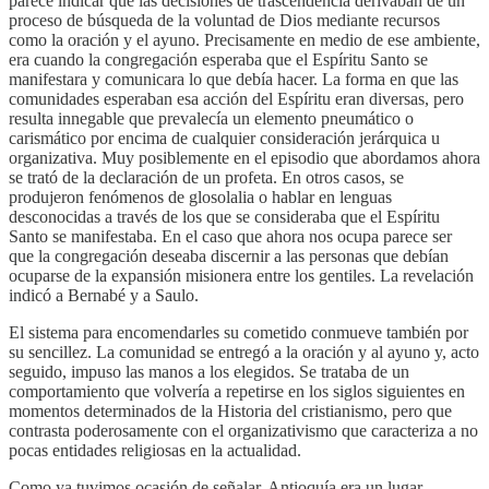
parece indicar que las decisiones de trascendencia derivaban de un
proceso de búsqueda de la voluntad de Dios mediante recursos
como la oración y el ayuno. Precisamente en medio de ese ambiente,
era cuando la congregación esperaba que el Espíritu Santo se
manifestara y comunicara lo que debía hacer. La forma en que las
comunidades esperaban esa acción del Espíritu eran diversas, pero
resulta innegable que prevalecía un elemento pneumático o
carismático por encima de cualquier consideración jerárquica u
organizativa. Muy posiblemente en el episodio que abordamos ahora
se trató de la declaración de un profeta. En otros casos, se
produjeron fenómenos de glosolalia o hablar en lenguas
desconocidas a través de los que se consideraba que el Espíritu
Santo se manifestaba. En el caso que ahora nos ocupa parece ser
que la congregación deseaba discernir a las personas que debían
ocuparse de la expansión misionera entre los gentiles. La revelación
indicó a Bernabé y a Saulo.
El sistema para encomendarles su cometido conmueve también por
su sencillez. La comunidad se entregó a la oración y al ayuno y, acto
seguido, impuso las manos a los elegidos. Se trataba de un
comportamiento que volvería a repetirse en los siglos siguientes en
momentos determinados de la Historia del cristianismo, pero que
contrasta poderosamente con el organizativismo que caracteriza a no
pocas entidades religiosas en la actualidad.
Como ya tuvimos ocasión de señalar, Antioquía era un lugar