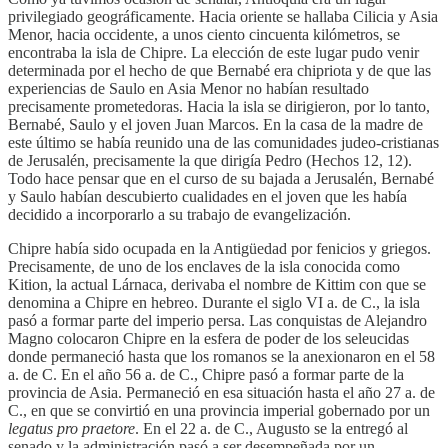
privilegiado geográficamente. Hacia oriente se hallaba Cilicia y Asia
Menor, hacia occidente, a unos ciento cincuenta kilómetros, se
encontraba la isla de Chipre. La elección de este lugar pudo venir
determinada por el hecho de que Bernabé era chipriota y de que las
experiencias de Saulo en Asia Menor no habían resultado
precisamente prometedoras. Hacia la isla se dirigieron, por lo tanto,
Bernabé, Saulo y el joven Juan Marcos. En la casa de la madre de
este último se había reunido una de las comunidades judeo-cristianas
de Jerusalén, precisamente la que dirigía Pedro (Hechos 12, 12).
Todo hace pensar que en el curso de su bajada a Jerusalén, Bernabé
y Saulo habían descubierto cualidades en el joven que les había
decidido a incorporarlo a su trabajo de evangelización.
Chipre había sido ocupada en la Antigüedad por fenicios y griegos.
Precisamente, de uno de los enclaves de la isla conocida como
Kition, la actual Lárnaca, derivaba el nombre de Kittim con que se
denomina a Chipre en hebreo. Durante el siglo VI a. de C., la isla
pasó a formar parte del imperio persa. Las conquistas de Alejandro
Magno colocaron Chipre en la esfera de poder de los seleucidas
donde permaneció hasta que los romanos se la anexionaron en el 58
a. de C. En el año 56 a. de C., Chipre pasó a formar parte de la
provincia de Asia. Permaneció en esa situación hasta el año 27 a. de
C., en que se convirtió en una provincia imperial gobernado por un
legatus pro praetore
. En el 22 a. de C., Augusto se la entregó al
senado y la administración pasó a ser desempeñada por un