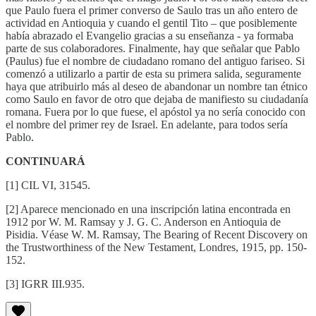
que Paulo fuera el primer converso de Saulo tras un año entero de
actividad en Antioquia y cuando el gentil Tito – que posiblemente
había abrazado el Evangelio gracias a su enseñanza - ya formaba
parte de sus colaboradores. Finalmente, hay que señalar que Pablo
(Paulus) fue el nombre de ciudadano romano del antiguo fariseo. Si
comenzó a utilizarlo a partir de esta su primera salida, seguramente
haya que atribuirlo más al deseo de abandonar un nombre tan étnico
como Saulo en favor de otro que dejaba de manifiesto su ciudadanía
romana. Fuera por lo que fuese, el apóstol ya no sería conocido con
el nombre del primer rey de Israel. En adelante, para todos sería
Pablo.
CONTINUARÁ
[1] CIL VI, 31545.
[2] Aparece mencionado en una inscripción latina encontrada en
1912 por W. M. Ramsay y J. G. C. Anderson en Antioquia de
Pisidia. Véase W. M. Ramsay, The Bearing of Recent Discovery on
the Trustworthiness of the New Testament, Londres, 1915, pp. 150-
152.
[3] IGRR III.935.