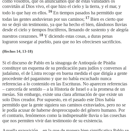
como vosotros, que os anunciamos que de estas vanidades os
convirtáis al Dios vivo, el que hizo el cielo y la tierra, y el mar, y
16
todo lo que hay en ellos.
En tiempos pasados ha permitido que
17
todas las gentes anduvieran por sus caminos;
Bien es cierto que
no se dejó sin testimonio, ya que ha hecho el bien, dándonos lluvias
desde el cielo y tiempos fructíferos, llenando de sustento y de alegría
18
nuestros corazones.
Y diciendo estas cosas, a duras penas
lograron sosegar al pueblo, para que no les ofreciesen sacrificios.
(Hechos 14, 13-18)
Si el discurso de Pablo en la sinagoga de Antioquía de Pisidia
constituye un esquema de su predicación para judíos y conversos al
judaísmo, el de Listra recoge en buena medida el que dirigía a gente
procedente del paganismo y que no había escuchado nunca
referencias a lo contenido en las Escrituras. No aparecen referencias
– carecería de sentido – a la Historia de Israel o a la promesa de un
mesías. Sin embargo, existe una clara afirmación de que existe un
solo Dios creador. Por supuesto, en el pasado este Dios había
permitido que la gente siguiera sus caminos extraviados, pero no se
le podía acusar de haberse despreocupado del género humano. Por
el contrario, fenómenos como la indispensable lluvia o las cosechas
que nos permiten vivir dan testimonio de su existencia.
Aquella exposición – en la que de manera bien significativa Pablo se