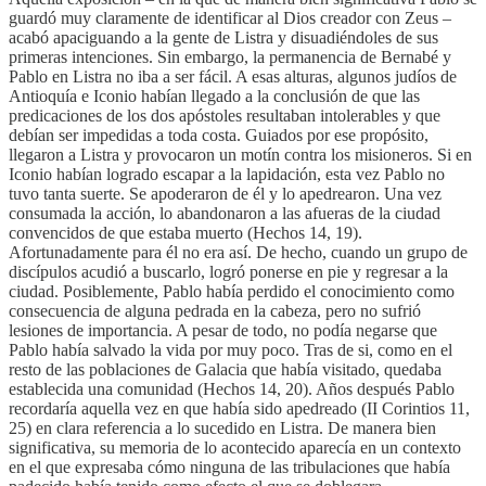
guardó muy claramente de identificar al Dios creador con Zeus –
acabó apaciguando a la gente de Listra y disuadiéndoles de sus
primeras intenciones. Sin embargo, la permanencia de Bernabé y
Pablo en Listra no iba a ser fácil. A esas alturas, algunos judíos de
Antioquía e Iconio habían llegado a la conclusión de que las
predicaciones de los dos apóstoles resultaban intolerables y que
debían ser impedidas a toda costa. Guiados por ese propósito,
llegaron a Listra y provocaron un motín contra los misioneros. Si en
Iconio habían logrado escapar a la lapidación, esta vez Pablo no
tuvo tanta suerte. Se apoderaron de él y lo apedrearon. Una vez
consumada la acción, lo abandonaron a las afueras de la ciudad
convencidos de que estaba muerto (Hechos 14, 19).
Afortunadamente para él no era así. De hecho, cuando un grupo de
discípulos acudió a buscarlo, logró ponerse en pie y regresar a la
ciudad. Posiblemente, Pablo había perdido el conocimiento como
consecuencia de alguna pedrada en la cabeza, pero no sufrió
lesiones de importancia. A pesar de todo, no podía negarse que
Pablo había salvado la vida por muy poco. Tras de si, como en el
resto de las poblaciones de Galacia que había visitado, quedaba
establecida una comunidad (Hechos 14, 20). Años después Pablo
recordaría aquella vez en que había sido apedreado (II Corintios 11,
25) en clara referencia a lo sucedido en Listra. De manera bien
significativa, su memoria de lo acontecido aparecía en un contexto
en el que expresaba cómo ninguna de las tribulaciones que había