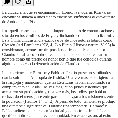
La ciudad a la que se encaminaron, Iconio, la moderna Konya, se
encontraba situada a unos ciento cincuenta kilómetros al este-sureste
de Antioquía de Pisidia.
En aquella época constituía un importante nudo de comunicaciones
situado en los confines de Frigia y limitando con la llanura licaonia.
Esta última circunstancia explica que algunos autores latinos como
Cicerón (Ad Familiares XV, 4, 2) o Plinio (Historia natural V, 95) la
consideraran, erróneamente, por cierto, licaonia. El emperador
Claudio le había concedido recientemente el derecho de usar su
nombre como un prefijo de honor por lo que fue conocida durante
algún tiempo con la denominación de Claudiconium.
La experiencia de Bernabé y Pablo en Iconio presentó similitudes
con la sufrida en Antioquía de Pisidia. Una vez más, se dirigieron a
la sinagoga y anunciaron que las Escrituras habían encontrado su
cumplimiento en Jesús; una vez más, hubo judíos y gentiles que
aceptaron su predicación y, una vez más, los judíos que habían
rechazado el mensaje se entregaron a denigrar a los misioneros entre
la población (Hechos 14, 1 –2). A pesar de todo, también se produjo
una diferencia significativa. Durante una temporada, Bernabé y
Pablo pudieron quedarse en la ciudad y como fruto de su labor
quedó constituida una nueva comunidad. En esta ocasión, al éxito