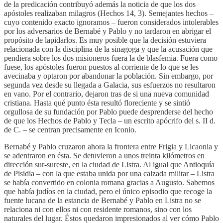
de la predicación contribuyó además la noticia de que los dos
apóstoles realizaban milagros (Hechos 14, 3). Semejantes hechos –
cuyo contenido exacto ignoramos – fueron considerados intolerables
por los adversarios de Bernabé y Pablo y no tardaron en abrigar el
propósito de lapidarlos. Es muy posible que la decisión estuviera
relacionada con la disciplina de la sinagoga y que la acusación que
pendiera sobre los dos misioneros fuera la de blasfemia. Fuera como
fuese, los apóstoles fueron puestos al corriente de lo que se les
avecinaba y optaron por abandonar la población. Sin embargo, por
segunda vez desde su llegada a Galacia, sus esfuerzos no resultaron
en vano. Por el contrario, dejaron tras de si una nueva comunidad
cristiana. Hasta qué punto ésta resultó floreciente y se sintió
orgullosa de su fundación por Pablo puede desprenderse del hecho
de que los Hechos de Pablo y Tecla – un escrito apócrifo del s. II d.
de C. – se centran precisamente en Iconio.
Bernabé y Pablo cruzaron ahora la frontera entre Frigia y Licaonia y
se adentraron en ésta. Se detuvieron a unos treinta kilómetros en
dirección sur-sureste, en la ciudad de Listra. Al igual que Antioquía
de Pisidia – con la que estaba unida por una calzada militar – Listra
se había convertido en colonia romana gracias a Augusto. Sabemos
que había judíos en la ciudad, pero el único episodio que recoge la
fuente lucana de la estancia de Bernabé y Pablo en Listra no se
relaciona ni con ellos ni con residente romanos, sino con los
naturales del lugar. Éstos quedaron impresionados al ver cómo Pablo