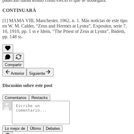
padecido había tenido como efecto el que se doblegara.
CONTINUARÁ
[1] MAMA VIII, Manchester, 1962, n. 1. Más noticias de este tipo
en W. M. Calder, “Zeus and Hermes at Lystra”, Expositor, serie 7,
10, 1910, pp. 1 ss e Idem, “The Priest of Zeus at Lystra”, Ibidem,
pp. 148 ss.
Compartir
Anterior
Siguiente
Discusión sobre este post
Comentarios
Restacks
Lo mejor de
Último
Debates