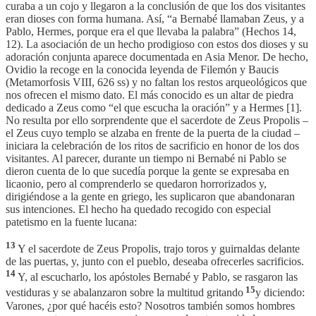
curaba a un cojo y llegaron a la conclusión de que los dos visitantes
eran dioses con forma humana. Así, “a Bernabé llamaban Zeus, y a
Pablo, Hermes, porque era el que llevaba la palabra” (Hechos 14,
12). La asociación de un hecho prodigioso con estos dos dioses y su
adoración conjunta aparece documentada en Asia Menor. De hecho,
Ovidio la recoge en la conocida leyenda de Filemón y Baucis
(Metamorfosis VIII, 626 ss) y no faltan los restos arqueológicos que
nos ofrecen el mismo dato. El más conocido es un altar de piedra
dedicado a Zeus como “el que escucha la oración” y a Hermes [1].
No resulta por ello sorprendente que el sacerdote de Zeus Propolis –
el Zeus cuyo templo se alzaba en frente de la puerta de la ciudad –
iniciara la celebración de los ritos de sacrificio en honor de los dos
visitantes. Al parecer, durante un tiempo ni Bernabé ni Pablo se
dieron cuenta de lo que sucedía porque la gente se expresaba en
licaonio, pero al comprenderlo se quedaron horrorizados y,
dirigiéndose a la gente en griego, les suplicaron que abandonaran
sus intenciones. El hecho ha quedado recogido con especial
patetismo en la fuente lucana:
13
Y el sacerdote de Zeus Propolis, trajo toros y guirnaldas delante
de las puertas, y, junto con el pueblo, deseaba ofrecerles sacrificios.
14
Y, al escucharlo, los apóstoles Bernabé y Pablo, se rasgaron las
15
vestiduras y se abalanzaron sobre la multitud gritando
y diciendo:
Varones, ¿por qué hacéis esto? Nosotros también somos hombres