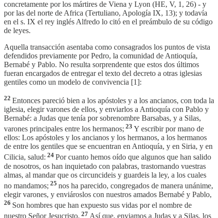
concretamente por los mártires de Viena y Lyon (HE, V, 1, 26) - y
por las del norte de Africa (Tertuliano, Apología IX, 13); y todavía
en el s. IX el rey inglés Alfredo lo citó en el preámbulo de su código
de leyes.
Aquella transacción asentaba como consagrados los puntos de vista
defendidos previamente por Pedro, la comunidad de Antioquía,
Bernabé y Pablo. No resulta sorprendente que estos dos últimos
fueran encargados de entregar el texto del decreto a otras iglesias
gentiles como un modelo de convivencia [1]:
22
Entonces pareció bien a los apóstoles y a los ancianos, con toda la
iglesia, elegir varones de ellos, y enviarlos a Antioquía con Pablo y
Bernabé: a Judas que tenía por sobrenombre Barsabas, y a Silas,
23
varones principales entre los hermanos;
Y escribir por mano de
ellos: Los apóstoles y los ancianos y los hermanos, a los hermanos
de entre los gentiles que se encuentran en Antioquía, y en Siria, y en
24
Cilicia, salud:
Por cuanto hemos oído que algunos que han salido
de nosotros, os han inquietado con palabras, trastornando vuestras
almas, al mandar que os circuncideis y guardeis la ley, a los cuales
25
no mandamos;
nos ha parecido, congregados de manera unánime,
elegir varones, y enviároslos con nuestros amados Bernabé y Pablo,
26
Son hombres que han expuesto sus vidas por el nombre de
27
nuestro Señor Jesucristo.
Así que, enviamos a Judas y a Silas, los