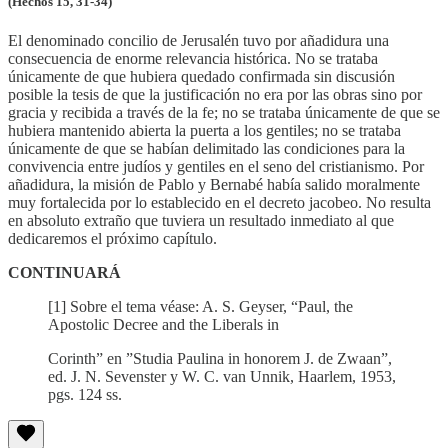
(Hechos 15, 31-34)
El denominado concilio de Jerusalén tuvo por añadidura una
consecuencia de enorme relevancia histórica. No se trataba
únicamente de que hubiera quedado confirmada sin discusión
posible la tesis de que la justificación no era por las obras sino por
gracia y recibida a través de la fe; no se trataba únicamente de que se
hubiera mantenido abierta la puerta a los gentiles; no se trataba
únicamente de que se habían delimitado las condiciones para la
convivencia entre judíos y gentiles en el seno del cristianismo. Por
añadidura, la misión de Pablo y Bernabé había salido moralmente
muy fortalecida por lo establecido en el decreto jacobeo. No resulta
en absoluto extraño que tuviera un resultado inmediato al que
dedicaremos el próximo capítulo.
CONTINUARÁ
[1] Sobre el tema véase: A. S. Geyser, “Paul, the
Apostolic Decree and the Liberals in
Corinth” en ”Studia Paulina in honorem J. de Zwaan”,
ed. J. N. Sevenster y W. C. van Unnik, Haarlem, 1953,
pgs. 124 ss.