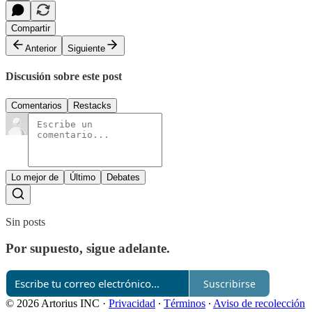
Compartir
Anterior
Siguiente
Discusión sobre este post
Comentarios
Restacks
Lo mejor de
Último
Debates
Sin posts
Por supuesto, sigue adelante.
Suscribirse
© 2026 Artorius INC
·
Privacidad
∙
Términos
∙
Aviso de recolección