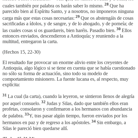
28
cuales también por palabra os harán saber lo mismo.
Que ha
parecido bien al Espíritu Santo, y a nosotros, no imponeros ninguna
29
carga más que estas cosas necesarias:
Que os abstengáis de cosas
sacrificadas a ídolos, y de sangre, y de lo ahogado, y de porneía; de
30
las cuales cosas si os guardareis, bien haréis. Pasadlo bien.
Ellos
entonces enviados, descendieron a Antioquía; y reuniendo a la
multitud, entregaron la carta.
(Hechos 15, 22-30)
El resultado fue provocar un enorme alivio entre los creyentes de
Antioquia, algo lógico si se tiene en cuenta que se había cuestionado
no sólo su forma de actuación, sino todo su modelo de
comportamiento misionero. La fuente lucana es, al respecto, muy
explícita:
31
La cual (la carta), cuando la leyeron, se sintieron llenos de alegría
32
por aquel consuelo.
Judas y Silas, dado que también ellos eran
profetas, consolaron y confirmaron a los hermanos con abundancia
33
de palabra.
Y, tras pasar algún tiempo, fueron enviados por los
34
hermanos en paz y de regreso a los apóstoles.
Sin embargo, a
Silas le pareció bien quedarse allí.